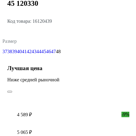
45 120330
Код товара: 16120439
Размер
37
38
39
40
41
42
43
44
45
46
47
48
Лучшая цена
Ниже средней рыночной
-9%
4 589 ₽
5 065 ₽