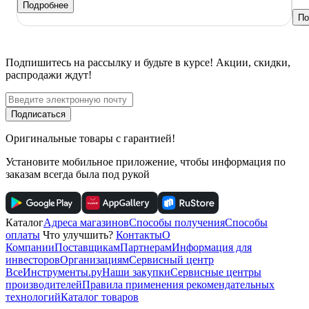
Подробнее
По
Подпишитесь
на рассылку
и будьте в курсе! Акции, скидки,
распродажи ждут!
Подписаться
Оригинальные товары с гарантией!
Установите мобильное приложение, чтобы информация по
заказам всегда была под рукой
Каталог
Адреса магазинов
Способы получения
Способы
оплаты
Что улучшить?
Контакты
О
Компании
Поставщикам
Партнерам
Информация для
инвесторов
Организациям
Сервисный центр
ВсеИнструменты.ру
Наши закупки
Сервисные центры
производителей
Правила применения рекомендательных
технологий
Каталог товаров