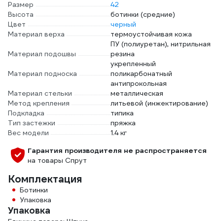
Размер
42
Высота
ботинки (средние)
Цвет
черный
Материал верха
термоустойчивая кожа
ПУ (полиуретан), нитрильная
Материал подошвы
резина
укрепленный
Материал подноска
поликарбонатный
антипрокольная
Материал стельки
металлическая
Метод крепления
литьевой (инжектирование)
Подкладка
типика
Тип застежки
пряжка
Вес модели
1.4 кг
Гарантия производителя не распространяется
на товары Спрут
Комплектация
Ботинки
Упаковка
Упаковка