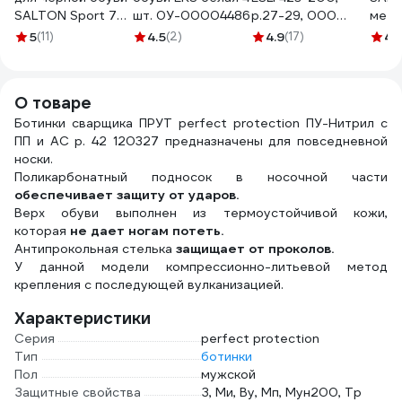
SALTON Sport 75
шт. 0У-00004486
р.27-29, 000
мета
мл 12/48 nds
темно-синий
боль
5
(11)
4.5
(2)
4.9
(17)
4.
S0001/18
100133152004048000
2017
О товаре
Ботинки сварщика ПРУТ perfect protection ПУ-Нитрил с
ПП и АС р. 42 120327 предназначены для повседневной
носки.
Поликарбонатный подносок в носочной части
обеспечивает защиту от ударов.
Верх обуви выполнен из термоустойчивой кожи,
которая
не дает ногам потеть.
Антипрокольная стелька
защищает от проколов.
У данной модели компрессионно-литьевой метод
крепления с последующей вулканизацией.
Характеристики
Серия
perfect protection
Тип
ботинки
Пол
мужской
Защитные свойства
З, Ми, Ву, Мп, Мун200, Тр