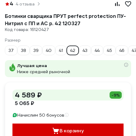
4
4 отзыва
Ботинки сварщика ПРУТ perfect protection ПУ-
Нитрил с ПП и АС р. 42 120327
Код товара: 16120427
Размер
37
38
39
40
41
42
43
44
45
46
4
Лучшая цена
Ниже средней рыночной
4 589 ₽
-9%
5 065 ₽
Начислим 50 бонусов
В корзину