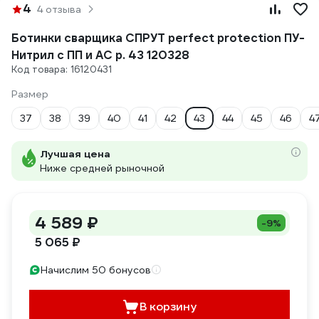
4
4 отзыва
Ботинки сварщика СПРУТ perfect protection ПУ-
Нитрил с ПП и АС р. 43 120328
Код товара: 16120431
Размер
37
38
39
40
41
42
43
44
45
46
4
Лучшая цена
Ниже средней рыночной
4 589 ₽
-9%
5 065 ₽
Начислим 50 бонусов
В корзину