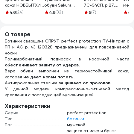
кожи НОВБЫТХИМ
обуви Sakura
7С-94СП, р.27,
мета
Карат,
арома SA-
000 черный
боль
4.6
(24)
4.8
(32)
5
(7)
4.
коричневый,
8153WGR
1001330110030012000
2017
флакон 100 мл
1227
О товаре
Ботинки сварщика СПРУТ perfect protection ПУ-Нитрил с
ПП и АС р. 43 120328 предназначены для повседневной
носки.
Поликарбонатный подносок в носочной части
обеспечивает защиту от ударов.
Верх обуви выполнен из термоустойчивой кожи,
которая
не дает ногам потеть.
Антипрокольная стелька
защищает от проколов.
У данной модели компрессионно-литьевой метод
крепления с последующей вулканизацией.
Характеристики
Серия
perfect protection
Тип
ботинки
Пол
мужской
защита от искр и брызг