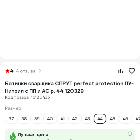
4
4 отзыва
Ботинки сварщика СПРУТ perfect protection ПУ-
Нитрил с ПП и АС р. 44 120329
Код товара: 16120435
Размер
37
38
39
40
41
42
43
44
45
46
4
Лучшая цена