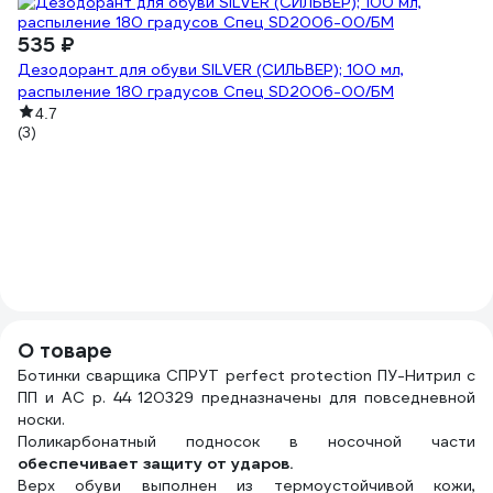
535 ₽
Дезодорант для обуви SILVER (СИЛЬВЕР); 100 мл,
распыление 180 градусов Спец SD2006-00/БМ
4.7
(3)
1
Ул
(7
О товаре
Ботинки сварщика СПРУТ perfect protection ПУ-Нитрил с
ПП и АС р. 44 120329 предназначены для повседневной
носки.
Поликарбонатный подносок в носочной части
обеспечивает защиту от ударов.
Верх обуви выполнен из термоустойчивой кожи,