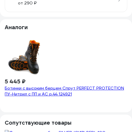
от 290 ₽
Аналоги
5
А
SJ
(1)
5 445 ₽
Ботинки с высоким берцем Спрут PERFECT PROTECTION
ПУ-Нитрил с ПП и АС р.44 124921
Сопутствующие товары