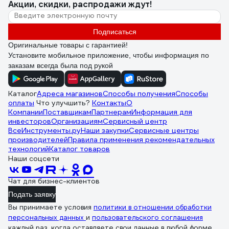
Акции, скидки, распродажи ждут!
Подписаться
Оригинальные товары с гарантией!
Установите мобильное приложение, чтобы информация по
заказам всегда была под рукой
Каталог
Адреса магазинов
Способы получения
Способы
оплаты
Что улучшить?
Контакты
О
Компании
Поставщикам
Партнерам
Информация для
инвесторов
Организациям
Сервисный центр
ВсеИнструменты.ру
Наши закупки
Сервисные центры
производителей
Правила применения рекомендательных
технологий
Каталог товаров
Наши соцсети
Чат для бизнес-клиентов
Подать заявку
Вы принимаете условия
политики в отношении обработки
персональных данных
и
пользовательского соглашения
каждый раз, когда оставляете свои данные в любой форме