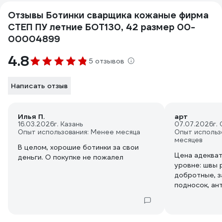
Отзывы Ботинки сварщика кожаные фирма
СТЕП ПУ летние БОТ130, 42 размер 00-
00004899
4.8
5 отзывов
Написать отзыв
Илья П.
арт
16.03.2026
г. Казань
07.07.2026
г.
Опыт использования: Менее месяца
Опыт использ
месяцев
В целом, хорошие ботинки за свои
Цена адекват
деньги. О покупке не пожалел
уровне: швы 
добротные, з
подносок, ан
За два месяц
появилось ни
Единственный