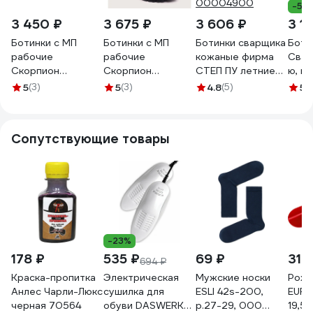
-5%
3 450 ₽
3 675 ₽
3 606 ₽
3 1
Ботинки с МП
Ботинки с МП
Ботинки сварщика
Боти
рабочие
рабочие
кожаные фирма
Свар
Скорпион
Скорпион
СТЕП ПУ летние
ю, ко
Сварщик черные,
Сварщик черные,
БОТ130, 43
Нитри
5
(3)
5
(3)
4.8
(5)
5
(
размер 42
размер 39
размер 00-
1169
1205М.42
1205М.39
00004900
Сопутствующие товары
-23%
178 ₽
535 ₽
69 ₽
31 
694 ₽
Краска-пропитка
Электрическая
Мужские носки
Рожо
Анлес Чарли-Люкс
сушилка для
ESLI 42s-200,
EUR
черная 70564
обуви DASWERK
р.27-29, 000
19,5х