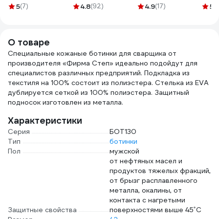
SD5 15 Вт 456198
темно-синий
поли
5
(7)
4.8
(92)
4.9
(17)
5
(1
100133152004048000
16315
О товаре
Специальные кожаные ботинки для сварщика от
производителя «Фирма Степ» идеально подойдут для
специалистов различных предприятий. Подкладка из
текстиля на 100% состоит из полиэстера. Стелька из EVA
дублируется сеткой из 100% полиэстера. Защитный
подносок изготовлен из металла.
Характеристики
Серия
БОТ130
Тип
ботинки
Пол
мужской
от нефтяных масел и
продуктов тяжелых фракций,
от брызг расплавленного
металла, окалины, от
контакта с нагретыми
Защитные свойства
поверхностями выше 45˚С