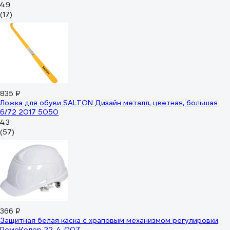
4.9
(17)
835 ₽
Ложка для обуви SALTON Дизайн металл, цветная, большая
6/72 2017 5050
4.3
(57)
366 ₽
Защитная белая каска с храповым механизмом регулировки
РемоКолор 22-4-007