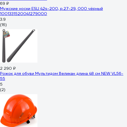
69 ₽
Мужские носки ESLI 42s-200, р.27-29, 000 чёрный
1001331520041279000
3.9
(16)
2 290 ₽
Рожок для обуви Мультидом Великан длина 48 см NEW VL56-
55
5
(2)