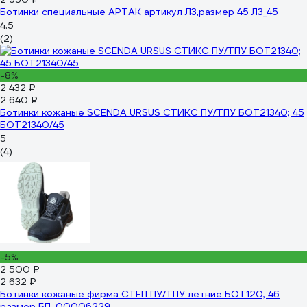
Ботинки специальные АРТАК артикул Л3,размер 45 Л3_45
4.5
(2)
-8%
2 432 ₽
2 640 ₽
Ботинки кожаные SCENDA URSUS СТИКС ПУ/ТПУ БОТ21340; 45
БОТ21340/45
5
(4)
-5%
2 500 ₽
2 632 ₽
Ботинки кожаные фирма СТЕП ПУ/ТПУ летние БОТ120, 46
размер БП-00006229