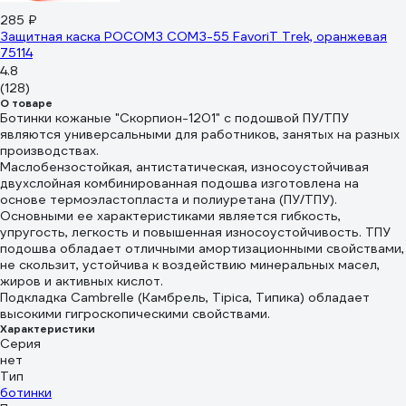
285 ₽
Защитная каска РОСОМЗ СОМЗ-55 FavoriT Trek, оранжевая
75114
4.8
(128)
О товаре
Ботинки кожаные "Скорпион-1201" с подошвой ПУ/ТПУ
являются универсальными для работников, занятых на разных
производствах.
Маслобензостойкая, антистатическая, износоустойчивая
двухслойная комбинированная подошва изготовлена на
основе термоэластопласта и полиуретана (ПУ/ТПУ).
Основными ее характеристиками является гибкость,
упругость, легкость и повышенная износоустойчивость. ТПУ
подошва обладает отличными амортизационными свойствами,
не скользит, устойчива к воздействию минеральных масел,
жиров и активных кислот.
Подкладка Cambrelle (Камбрель, Tipica, Типика) обладает
высокими гигроскопическими свойствами.
Характеристики
Серия
нет
Тип
ботинки