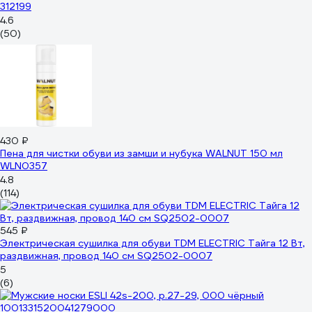
312199
4.6
(50)
430 ₽
Пена для чистки обуви из замши и нубука WALNUT 150 мл
WLN0357
4.8
(114)
545 ₽
Электрическая сушилка для обуви TDM ELECTRIC Тайга 12 Вт,
раздвижная, провод 140 см SQ2502-0007
5
(6)