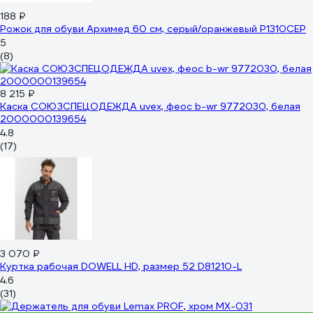
188 ₽
Рожок для обуви Архимед 60 см, серый/оранжевый Р1310СЕР
5
(8)
8 215 ₽
Каска СОЮЗСПЕЦОДЕЖДА uvex, феос b-wr 9772030, белая
2000000139654
4.8
(17)
3 070 ₽
Куртка рабочая DOWELL HD, размер 52 D81210-L
4.6
(31)