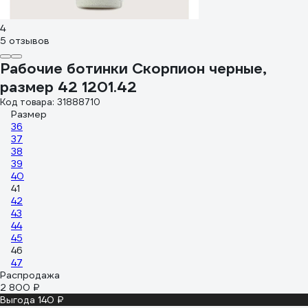
4
5 отзывов
Рабочие ботинки Скорпион черные,
размер 42 1201.42
Код товара: 31888710
Размер
36
37
38
39
40
41
42
43
44
45
46
47
Распродажа
2 800 ₽
Выгода 140 ₽