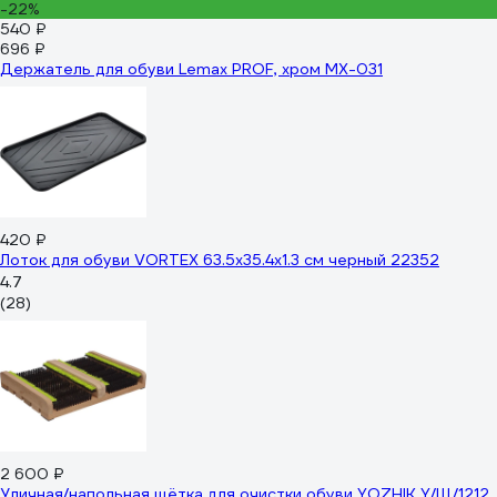
-22%
540 ₽
696 ₽
Держатель для обуви Lemax PROF, хром MX-031
420 ₽
Лоток для обуви VORTEX 63.5х35.4х1.3 см черный 22352
4.7
(28)
2 600 ₽
Уличная/напольная щётка для очистки обуви YOZHIK Y/Щ/1212