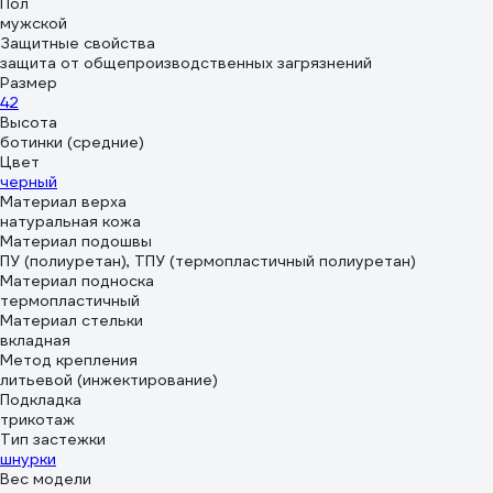
Пол
мужской
Защитные свойства
защита от общепроизводственных загрязнений
Размер
42
Высота
ботинки (средние)
Цвет
черный
Материал верха
натуральная кожа
Материал подошвы
ПУ (полиуретан), ТПУ (термопластичный полиуретан)
Материал подноска
термопластичный
Материал стельки
вкладная
Метод крепления
литьевой (инжектирование)
Подкладка
трикотаж
Тип застежки
шнурки
Вес модели