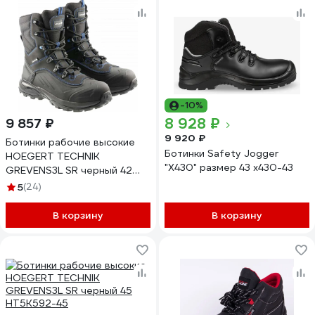
-10%
8 928 ₽
9 857 ₽
9 920 ₽
Ботинки рабочие высокие
Ботинки Safety Jogger
HOEGERT TECHNIK
"X430" размер 43 x430-43
GREVENS3L SR черный 42
HT5K592-42
5
(24)
В корзину
В корзину