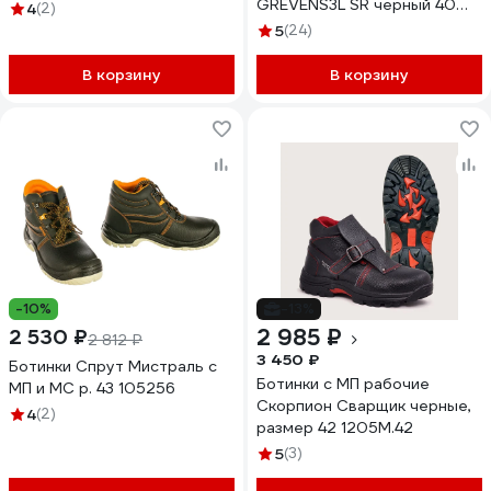
GREVENS3L SR черный 40
4
(2)
HT5K592-40
5
(24)
В корзину
В корзину
-10%
-13%
2 985 ₽
2 530 ₽
2 812 ₽
3 450 ₽
Ботинки Спрут Мистраль с
Ботинки с МП рабочие
МП и МС р. 43 105256
Скорпион Сварщик черные,
4
(2)
размер 42 1205М.42
5
(3)