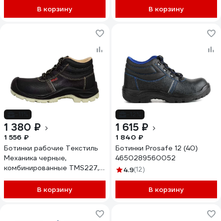
В корзину
В корзину
-11%
-12%
1 380 ₽
1 615 ₽
1 556 ₽
1 840 ₽
Ботинки рабочие Текстиль
Ботинки Prosafe 12 (40)
Механика черные,
4650289560052
комбинированные TMS227,
4.9
(12)
размер 43 Бот20138
В корзину
В корзину