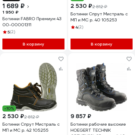
1 689 ₽
2 530 ₽
2 812 ₽
1 950 ₽
Ботинки Спрут Мистраль с
Ботинки FABRO Премиум 43
МП и МС р. 40 105253
00-00001311
4
(2)
5
(2)
В корзину
В корзину
-10%
2 530 ₽
9 857 ₽
2 812 ₽
Ботинки Спрут Мистраль с
Ботинки рабочие высокие
МП и МС р. 42 105255
HOEGERT TECHNIK