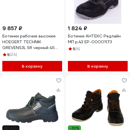
9 857 ₽
1 824 ₽
Ботинки рабочие высокие
Ботинки АНТЕКС Редлайн
HOEGERT TECHNIK
МП р.43 ЕР-00001173
GREVENS3L SR черный 45
5
(4)
HT5K592-45
5
(24)
В корзину
В корзину
-13%
-10%