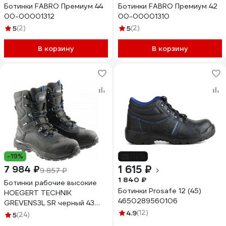
Ботинки FABRO Премиум 44
Ботинки FABRO Премиум 42
00-00001312
00-00001310
5
(2)
5
(2)
В корзину
В корзину
-19%
-12%
1 615 ₽
7 984 ₽
9 857 ₽
1 840 ₽
Ботинки рабочие высокие
Ботинки Prosafe 12 (45)
HOEGERT TECHNIK
4650289560106
GREVENS3L SR черный 43
HT5K592-43
4.9
(12)
5
(24)