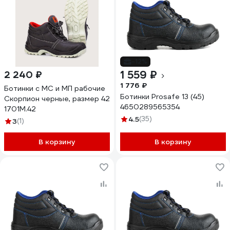
-12%
1 559 ₽
2 240 ₽
1 776 ₽
Ботинки с МС и МП рабочие
Ботинки Prosafe 13 (45)
Скорпион черные, размер 42
4650289565354
1701М.42
4.5
(35)
3
(1)
В корзину
В корзину