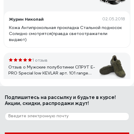
Журин Николай
02.05.2018
Кожа Антипрокольная прокладка Стальной подносок
Солидно смотрятся(правда светоотражатели
выдают)
1 отзыв
Отзыв о Мужские полуботинки СПРУТ E-
PRO Special low KEVLAR арт. 101 range
green, размер 47 139884
Сергей
05.02.2026
Подпишитесь
на рассылку
и будьте в курсе!
Мембрана работает, замша натуральная, литьевой
Акции, скидки, распродажи ждут!
метод подошвы, никогда не отвалится. Подошва
очень прочная. Дышат.
8 отзывов