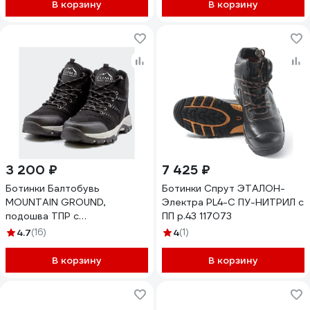
В корзину
В корзину
3 200 ₽
7 425 ₽
Ботинки Балтобувь
Ботинки Спрут ЭТАЛОН-
MOUNTAIN GROUND,
Электра PL4-C ПУ-НИТРИЛ с
подошва ТПР с
ПП р.43 117073
протектором, 44 PRO-
4.7
(16)
4
(1)
CLIMB-MAU-GRO-44
В корзину
В корзину