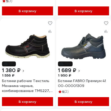
5
(3)
В корзину
В корзину
-11%
-13%
1 380 ₽
1 689 ₽
1 556 ₽
1 950 ₽
Ботинки рабочие Текстиль
Ботинки FABRO Премиум 41
Механика черные,
00-00001309
комбинированные TMS227,
5
(2)
размер 44 Бот20139
В корзину
В корзину