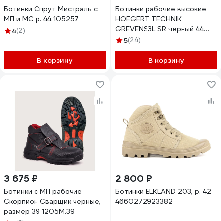
Ботинки Спрут Мистраль с
Ботинки рабочие высокие
МП и МС р. 44 105257
HOEGERT TECHNIK
GREVENS3L SR черный 44
4
(2)
HT5K592-44
5
(24)
В корзину
В корзину
3 675 ₽
2 800 ₽
Ботинки с МП рабочие
Ботинки ELKLAND 203, р. 42
Скорпион Сварщик черные,
4660272923382
размер 39 1205М.39