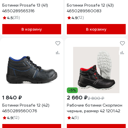
Ботинки Prosafe 13 (41)
Ботинки Prosafe 12 (43)
4650289565316
4650289560083
4.5
(35)
4.9
(12)
В корзину
В корзину
-5%
1 840 ₽
2 660 ₽
2 800 ₽
Ботинки Prosafe 12 (42)
Рабочие ботинки Скорпион
4650289560076
черные, размер 42 1201.42
4.9
(12)
4
(5)