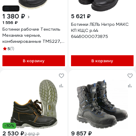
-11%
1 380 ₽
5 621 ₽
1 556 ₽
Ботинки ЛЕЛЬ Нитро МАКС
Ботинки рабочие Текстиль
КП КЩС р.44
Механика черные,
6446000073875
комбинированные TMS227,
размер 41 Бот000001
5
(1)
В корзину
В корзину
-10%
2 530 ₽
9 857 ₽
2 812 ₽