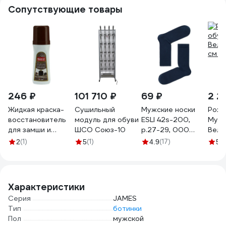
Сопутствующие товары
246 ₽
101 710 ₽
69 ₽
2 2
Жидкая краска-
Сушильный
Мужские носки
Рожо
восстановитель
модуль для обуви
ESLI 42s-200,
Муль
для замши и
ШСО Союз-10
р.27-29, 000
Вели
нубука Sitil
темно-синий
см N
(1)
(1)
(17)
(2
2
5
4.9
5
Suede&Nubuck
100133152004048000
Renovator темно-
коричневая 100
мл 110.02 SSN
Характеристики
Серия
JAMES
Тип
ботинки
Пол
мужской