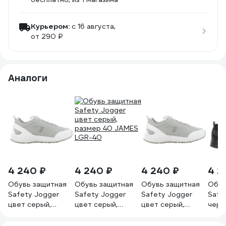
Курьером:
c 16 августа,
от 290 ₽
Аналоги
4 240 ₽
4 240 ₽
4 240 ₽
4 2
Обувь защитная
Обувь защитная
Обувь защитная
Обув
Safety Jogger
Safety Jogger
Safety Jogger
Safe
цвет серый,
цвет серый,
цвет серый,
черн
размер 46 JAMES
размер 40 JAMES
размер 43 JAMES
разм
LGR-46
LGR-40
LGR-43
BLK-