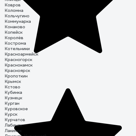
Ковров
Коломна
Кольчугино
Коммунарка
Конаково
Копейск
Королёв
Кострома
Котельники
Красноармейск
Красногорск
Краснокамск
Красноярск
Кропоткин
Крымск
Кстово
Кубинка
Кузнецк
Курган
Куровское
Курск
Курчатов
Лабинск
Лакинск