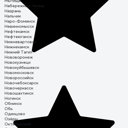
Мытищи
Набережные Челны
Назрань
Нальчик
Наро-Фоминск
Невинномысск
Нефтекамск
Нефтеюганск
Нижневартовск
Нижнекамск
Нижний Тагил
Нововоронеж
Новокузнецк
Новокуйбышевск
Новомосковск
Новороссийск
Новочебоксарск
Новочеркасск
Новошахтинск
Ногинск
Обнинск
Обь
Одинцово
Озёры
Октябрьский