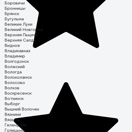
Боровичи
Бронницы
Брянск
Бугульма
Великие Луки
Великий Новгород
Верхняя Пышма
Верхняя Салда
Видное
Владикавказ
Владимир
Волгодонск
Волжский
Вологда
Волоколамск
Волосово
Волхов
Воскресенск
Воткинск
Выборг
Вышний Волочек
Вязники
Вязьма
Геленджик
Голицыно