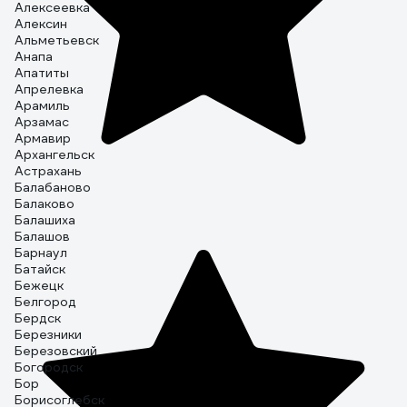
Алексеевка
Алексин
Альметьевск
Анапа
Апатиты
Апрелевка
Арамиль
Арзамас
Армавир
Архангельск
Астрахань
Балабаново
Балаково
Балашиха
Балашов
Барнаул
Батайск
Бежецк
Белгород
Бердск
Березники
Березовский
Богородск
Бор
Борисоглебск