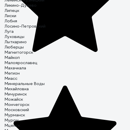
Ленинск-Кузнецкий
Ликино-Дулево
Липецк
Лиски
Лобня
Лосино-Петровский
Луга
Луховицы
Лыткарино
Люберцы
Магнитогорск
Майкоп
Малоярославец
Махачкала
Мегион
Миасс
Минеральные Воды
Михайловка
Мичуринск
Можайск
Мончегорск
Московский
Мурманск
Муром
Мценск