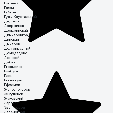
Грозный
Грязи
Губкин
Гусь-Хрустальный
Дедовск
Дзержинск
Дзержинский
Димитровград
Динская
Дмитров
Долгопрудный
Домодедово
Донской
Дубна
Егорьевск
Елабуга
Елец
Ессентуки
Ефремов
Железногорск
Жигулевск
Жуковский
Зарайск
Звенигород
Зеленоград