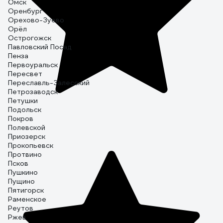
Омск
Оренбург
Орехово-Зуево
Орёл
Острогожск
Павловский Посад
Пенза
Первоуральск
Пересвет
Переславль-Залесский
Петрозаводск
Петушки
Подольск
Покров
Полевской
Приозерск
Прокопьевск
Протвино
Псков
Пушкино
Пущино
Пятигорск
Раменское
Реутов
Ржев