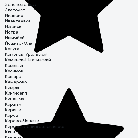
Зеленодольск
Златоуст
Иваново
Ивантеевка
Ижевск
Истра
Ишимбай
Йошкар-Ола
Калуга
Каменск-Уральский
Каменск-Шахтинский
Камышин
Касимов
Кашира
Кемерово
Кимры
Кингисепп
Кинешма
Киржач
Кириши
Киров
Кирово-Чепецк
Кировск Ленинградская обл.
Клин
Клинцы