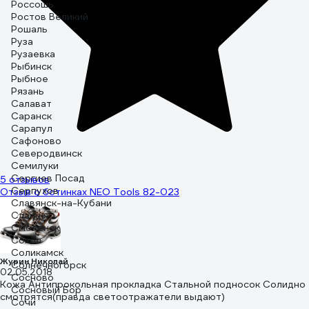
Россошь
Ростов Великий
Рошаль
Руза
Рузаевка
Рыбинск
Рыбное
Рязань
Салават
Саранск
Сарапул
Сафоново
Северодвинск
Семилуки
Сергиев Посад
5 отзывов
Серпухов
Отзыв о ботинках NEO Tools 82-023
Славянск-на-Кубани
Сланцы
Смоленск
Сокол
Соликамск
Журин Николай
Солнечногорск
02.05.2018
Сосново
Кожа Антипрокольная прокладка Стальной подносок Солидно
Сосновый Бор
смотрятся(правда светоотражатели выдают)
Сочи