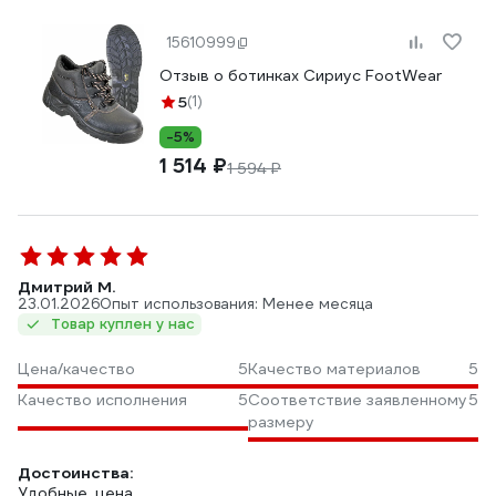
15610999
Отзыв о ботинках Сириус FootWear
5
(1)
-5%
1 514 ₽
1 594 ₽
Дмитрий М.
23.01.2026
Опыт использования: Менее месяца
Товар куплен у нас
Цена/качество
5
Качество материалов
5
Качество исполнения
5
Соответствие заявленному
5
размеру
Достоинства:
Удобные, цена