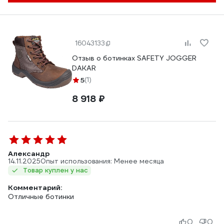
16043133
Отзыв о ботинках SAFETY JOGGER
DAKAR
5
(1)
8 918 ₽
Александр
14.11.2025
Опыт использования: Менее месяца
Товар куплен у нас
Комментарий:
Отличные ботинки
0
0