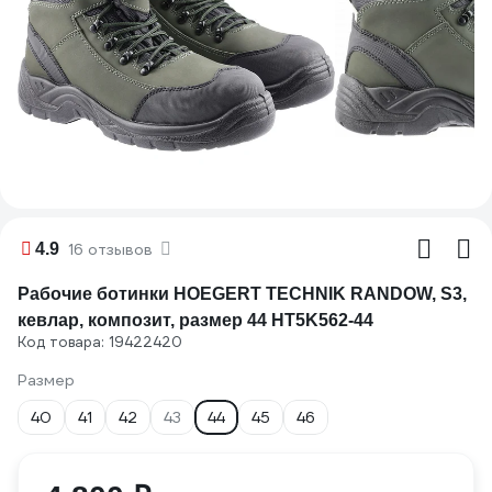
4.9
16 отзывов
Рабочие ботинки HOEGERT TECHNIK RANDOW, S3,
кевлар, композит, размер 44 HT5K562-44
Код товара: 19422420
Размер
40
41
42
43
44
45
46