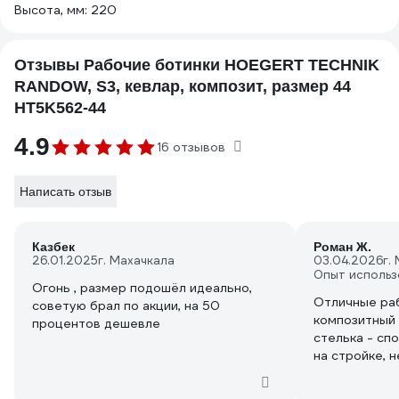
Высота, мм: 220
Отзывы Рабочие ботинки HOEGERT TECHNIK
RANDOW, S3, кевлар, композит, размер 44
HT5K562-44
4.9
16 отзывов
Написать отзыв
Казбек
Роман Ж.
26.01.2025
г. Махачкала
03.04.2026
г.
Опыт использ
Огонь , размер подошёл идеально,
Отличные раб
советую брал по акции, на 50
композитный 
процентов дешевле
стелька - сп
на стройке, 
предметов. П
мокрой пове