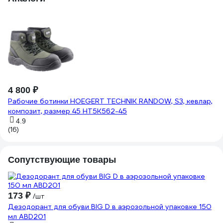
4 800 ₽
5
Рабочие ботинки HOEGERT TECHNIK RANDOW, S3, кевлар,
Бо
композит, размер 45 HT5K562-45
ПУ
4.9
(16)
Сопутствующие товары
2
173 ₽
/шт
Су
Дезодорант для обуви BIG D в аэрозольной упаковке 150
мл ABD201
(2