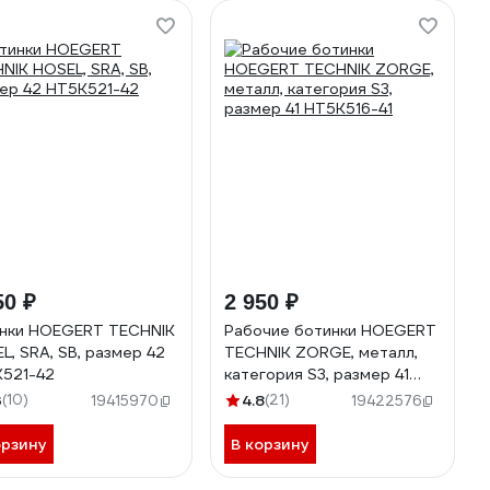
50 ₽
2 950 ₽
нки HOEGERT TECHNIK
Рабочие ботинки HOEGERT
L, SRA, SB, размер 42
TECHNIK ZORGE, металл,
521-42
категория S3, размер 41
HT5K516-41
3
(10)
4.8
(21)
19415970
19422576
орзину
В корзину