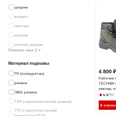
шнурки
велкро
липучка
молния
молния, шнурки
Показать еще 2
Материал подошвы
4 800 
ПУ (полиуретан)
Рабочие
резина
TECHNIK 
кевлар, 
ЭВА, резина
46 HT5K
4.9
(16)
TPR (термопластичная резина)
В корзи
TPU (термопластичный
полиуретан)/EVA