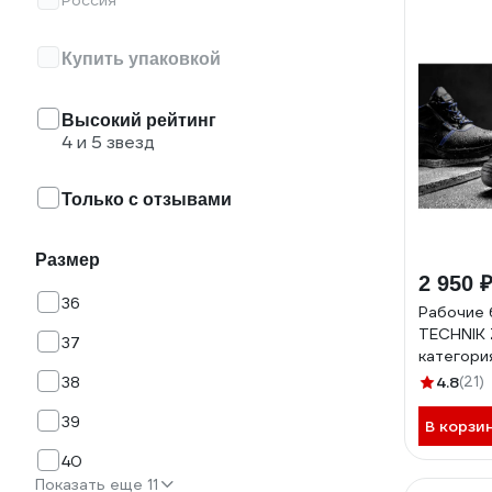
Россия
Купить упаковкой
Высокий рейтинг
4 и 5 звезд
Только с отзывами
Размер
2 950 
36
Рабочие
TECHNIK 
37
категори
HT5K516
38
4.8
(21)
39
В корзи
40
Показать еще 11