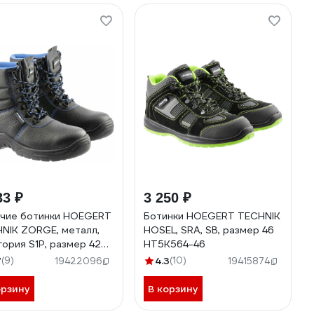
33 ₽
3 250 ₽
чие ботинки HOEGERT
Ботинки HOEGERT TECHNIK
NIK ZORGE, металл,
HOSEL, SRA, SB, размер 46
гория S1P, размер 42
HT5K564-46
517-42
7
(9)
4.3
(10)
19422096
19415874
орзину
В корзину