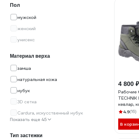
Пол
мужской
женский
унисекс
Материал верха
замша
натуральная кожа
4 800 
нубук
Рабочие
TECHNIK 
3D сетка
кевлар, 
42 HT5K
4.9
(16)
Cardura, искусственный нубук
Показать еще 45
В корзи
Тип застежки