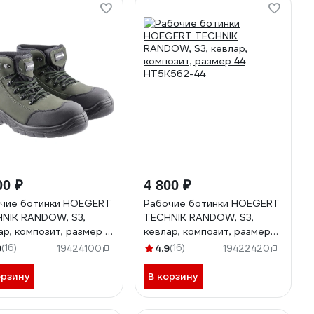
00 ₽
4 800 ₽
чие ботинки HOEGERT
Рабочие ботинки HOEGERT
NIK RANDOW, S3,
TECHNIK RANDOW, S3,
ар, композит, размер 41
кевлар, композит, размер
562-41
44 HT5K562-44
9
(16)
4.9
(16)
19424100
19422420
орзину
В корзину