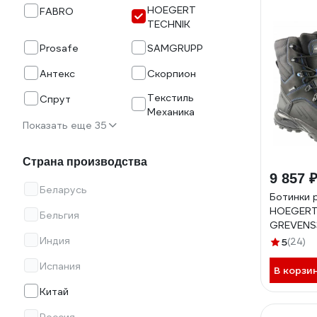
HOEGERT
FABRO
TECHNIK
Prosafe
SAMGRUPP
Антекс
Скорпион
Текстиль
Спрут
Механика
Показать еще 35
Страна производства
9 857 
Беларусь
Ботинки 
HOEGERT
Бельгия
GREVENS3
HT5K592
Индия
5
(24)
Испания
В корзи
Китай