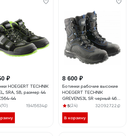
50 ₽
8 600 ₽
нки HOEGERT TECHNIK
Ботинки рабочие высокие
L, SRA, SB, размер 44
HOEGERT TECHNIK
564-44
GREVENS3L SR черный 46
HT5K592-46
3
(10)
5
(24)
19415634
32092722
орзину
В корзину