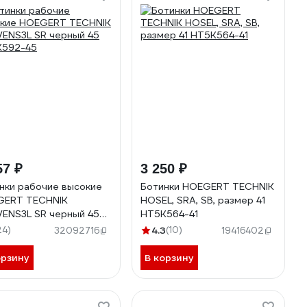
57 ₽
3 250 ₽
нки рабочие высокие
Ботинки HOEGERT TECHNIK
GERT TECHNIK
HOSEL, SRA, SB, размер 41
ENS3L SR черный 45
HT5K564-41
K592-45
24)
4.3
(10)
32092716
19416402
орзину
В корзину