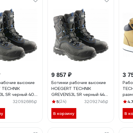
₽
9 857 ₽
3 7
рабочие высокие
Ботинки рабочие высокие
Рабо
 TECHNIK
HOEGERT TECHNIK
TECH
L SR черный 40
GREVENS3L SR черный 44
разм
-40
HT5K592-44
5
(24)
4.
32092686
32092746
ну
В корзину
В к