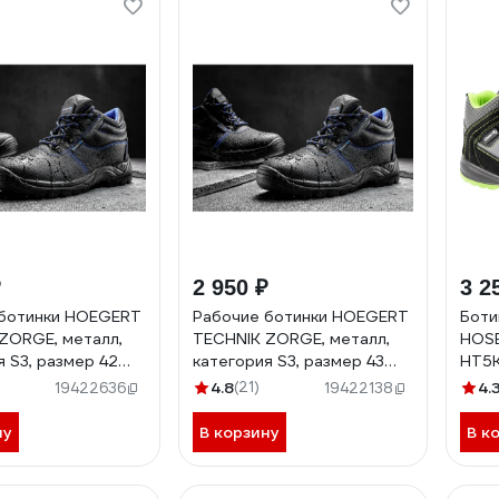
₽
2 950 ₽
3 2
 ботинки HOEGERT
Рабочие ботинки HOEGERT
Боти
ZORGE, металл,
TECHNIK ZORGE, металл,
HOSE
я S3, размер 42
категория S3, размер 43
HT5K
-42
HT5K516-43
4.8
(21)
4.
19422636
19422138
ну
В корзину
В к