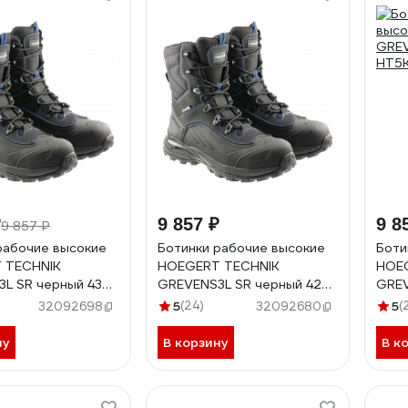
₽
9 857 ₽
9 8
9 857 ₽
рабочие высокие
Ботинки рабочие высокие
Боти
 TECHNIK
HOEGERT TECHNIK
HOE
L SR черный 43
GREVENS3L SR черный 42
GREV
-43
HT5K592-42
HT5
5
(24)
5
(
32092698
32092680
ну
В корзину
В к