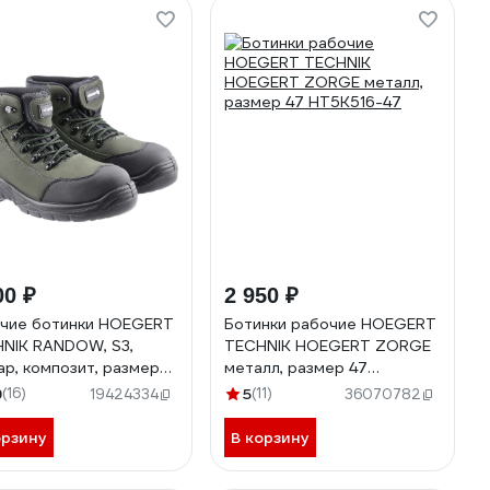
00 ₽
2 950 ₽
чие ботинки HOEGERT
Ботинки рабочие HOEGERT
NIK RANDOW, S3,
TECHNIK HOEGERT ZORGE
ар, композит, размер
металл, размер 47
HT5K562-40
HT5K516-47
9
(16)
5
(11)
19424334
36070782
орзину
В корзину