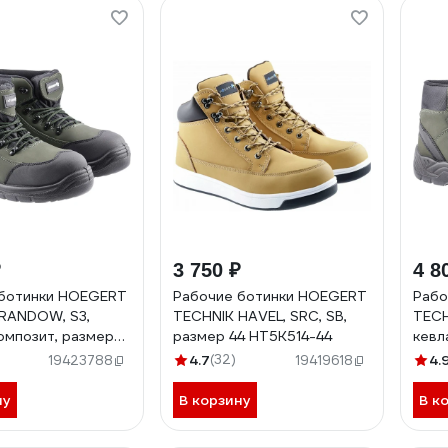
₽
3 750 ₽
4 8
 ботинки HOEGERT
Рабочие ботинки HOEGERT
Рабо
RANDOW, S3,
TECHNIK HAVEL, SRC, SB,
TECH
композит, размер
размер 44 HT5K514-44
кевл
562-42
40 
4.7
(32)
4.
19423788
19419618
ну
В корзину
В к