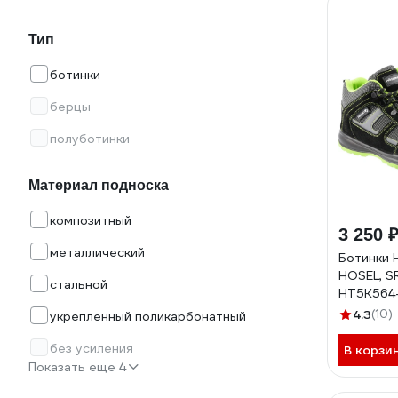
Тип
ботинки
берцы
полуботинки
Материал подноска
композитный
3 250 
металлический
Ботинки
HOSEL, SR
стальной
HT5K564
4.3
(10)
укрепленный поликарбонатный
без усиления
В корзи
Показать еще 4