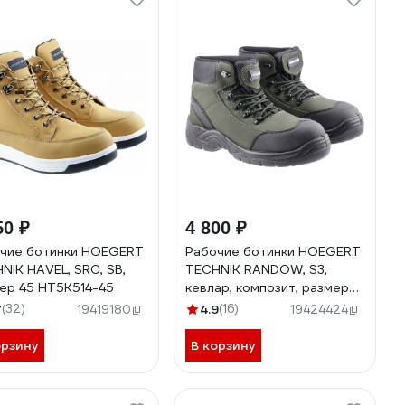
50 ₽
4 800 ₽
чие ботинки HOEGERT
Рабочие ботинки HOEGERT
NIK HAVEL, SRC, SB,
TECHNIK RANDOW, S3,
ер 45 HT5K514-45
кевлар, композит, размер
45 HT5K562-45
7
(32)
4.9
(16)
19419180
19424424
орзину
В корзину