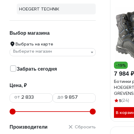
HOEGERT TECHNIK
Выбор магазина
Выбрать на карте
Выберите магазин
-19%
Забрать сегодня
7 984 
Ботинки 
Цена, ₽
HOEGERT
GREVENS3
от
до
HT5K592
5
(24)
В корзи
Сбросить
Производители