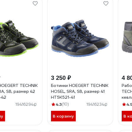
₽
3 250 ₽
4 8
 HOEGERT TECHNIK
Ботинки HOEGERT TECHNIK
Рабо
A, SB, размер 42
HOSEL, SRA, SB, размер 41
TECH
-42
HT5K521-41
кевл
HT5K
4.3
(10)
4.
19416294
19416234
ну
В корзину
В к