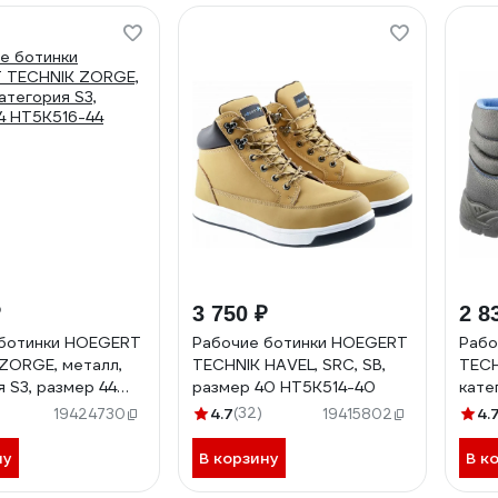
₽
3 750 ₽
2 8
 ботинки HOEGERT
Рабочие ботинки HOEGERT
Рабо
ZORGE, металл,
TECHNIK HAVEL, SRC, SB,
TECH
я S3, размер 44
размер 40 HT5K514-40
кате
-44
HT5K
4.7
(32)
4.
19424730
19415802
ну
В корзину
В к