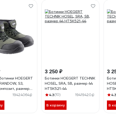
₽
3 250 ₽
3 2
 ботинки HOEGERT
Ботинки HOEGERT TECHNIK
Боти
RANDOW, S3,
HOSEL, SRA, SB, размер 44
HOSE
композит, размер
HT5K521-44
HT5K
562-46
4.3
(10)
4.
19424064
19419420
ну
В корзину
В к