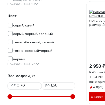
Показать еще 19
Цвет
серый, синий
серый, черный, зеленый
темно-бежевый, черный
темно-зеленый/черный
черный
Показать еще 26
2 950 
Рабочие
Вес модели, кг
TECHNIK 
категори
от
до
HT5K516
4.8
(21)
В корзи