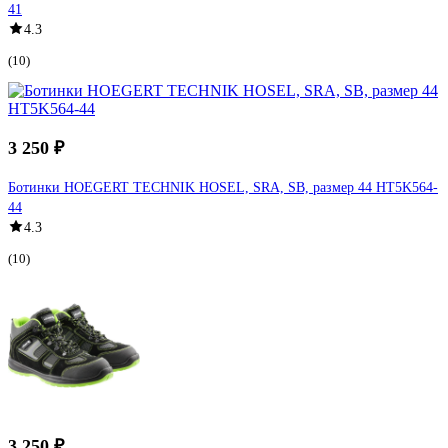
41
4.3
(10)
3 250 ₽
Ботинки HOEGERT TECHNIK HOSEL, SRA, SB, размер 44 HT5K564-
44
4.3
(10)
3 250 ₽