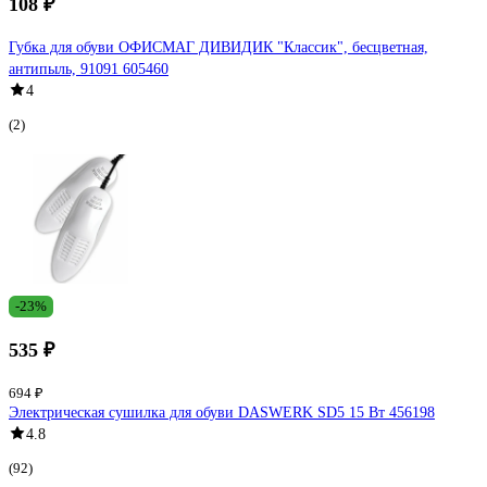
108 ₽
Губка для обуви ОФИСМАГ ДИВИДИК "Классик", бесцветная,
антипыль, 91091 605460
4
(2)
-23%
535 ₽
694 ₽
Электрическая сушилка для обуви DASWERK SD5 15 Вт 456198
4.8
(92)