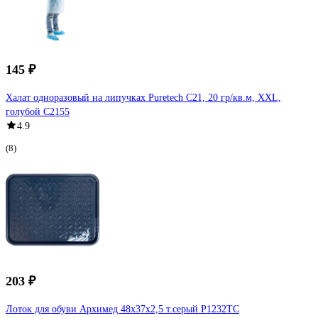
145 ₽
Халат одноразовый на липучках Puretech C21, 20 гр/кв.м, XXL,
голубой C2155
4.9
(8)
203 ₽
Лоток для обуви Архимед 48x37x2,5 т.серый Р1232ТС