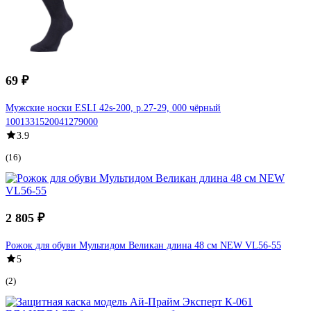
69 ₽
Мужские носки ESLI 42s-200, р.27-29, 000 чёрный
1001331520041279000
3.9
(16)
2 805 ₽
Рожок для обуви Мультидом Великан длина 48 см NEW VL56-55
5
(2)