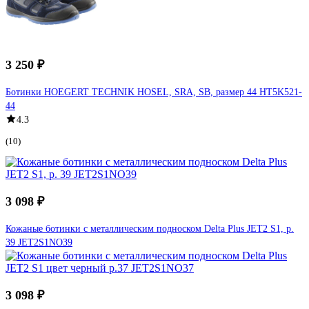
3 250 ₽
Ботинки HOEGERT TECHNIK HOSEL, SRA, SB, размер 44 HT5K521-
44
4.3
(10)
3 098 ₽
Кожаные ботинки с металлическим подноском Delta Plus JET2 S1, р.
39 JET2S1NO39
3 098 ₽