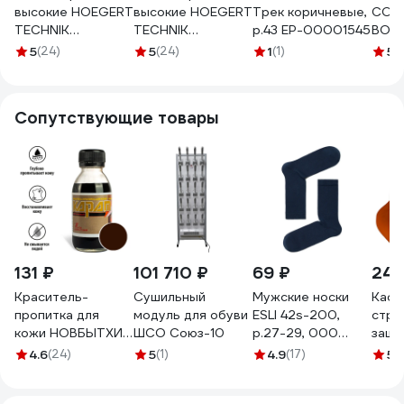
высокие HOEGERT
высокие HOEGERT
Трек коричневые,
СОЮ
TECHNIK
TECHNIK
р.43 ЕР-00001545
ВОР
GREVENS3L SR
GREVENS3L SR
(WOR
5
(24)
5
(24)
1
(1)
5
(1
черный 45
черный 43
КС с
HT5K592-45
HT5K592-43
200
Сопутствующие товары
131 ₽
101 710 ₽
69 ₽
242
Краситель-
Сушильный
Мужские носки
Каск
пропитка для
модуль для обуви
ESLI 42s-200,
стро
кожи НОВБЫТХИМ
ШСО Союз-10
р.27-29, 000
защи
Карат,
темно-синий
SAM
4.6
(24)
5
(1)
4.9
(17)
5
(1
коричневый,
100133152004048000
оран
флакон 100 мл
SR-1