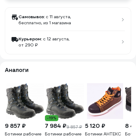
Самовывоз:
c 11 августа,
бесплатно
, из 1 магазина
Курьером:
c 12 августа,
от 290 ₽
Аналоги
-19%
9 857 ₽
7 984 ₽
5 120 ₽
8 4
9 857 ₽
Ботинки рабочие
Ботинки рабочие
Ботинки АНТЕКС
Боти