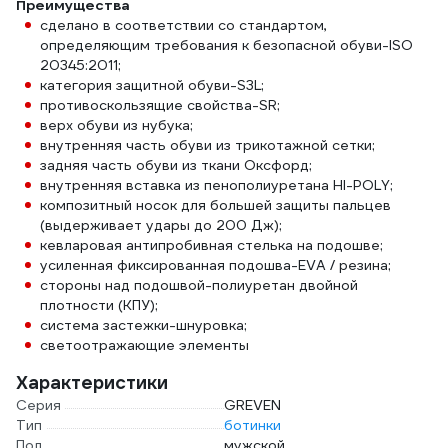
Преимущества
сделано в соответствии со стандартом,
определяющим требования к безопасной обуви-ISO
20345:2011;
категория защитной обуви-S3L;
противоскользящие свойства-SR;
верх обуви из нубука;
внутренняя часть обуви из трикотажной сетки;
задняя часть обуви из ткани Оксфорд;
внутренняя вставка из пенополиуретана HI-POLY;
композитный носок для большей защиты пальцев
(выдерживает удары до 200 Дж);
кевларовая антипробивная стелька на подошве;
усиленная фиксированная подошва-EVA / резина;
стороны над подошвой-полиуретан двойной
плотности (КПУ);
система застежки-шнуровка;
светоотражающие элементы
Характеристики
Серия
GREVEN
Тип
ботинки
Пол
мужской