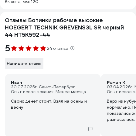
Высота, мм: 120
Отзывы Ботинки рабочие высокие
HOEGERT TECHNIK GREVENS3L SR черный
44 HT5K592-44
5
24 отзыва
Написать отзыв
Иван
Роман К.
20.07.2025
г. Санкт-Петербург
03.04.2026
г.
Опыт использования: Менее месяца
Опыт использ
Своих денег стоит. Взял на осень и
Верх из нубу
весну
нормально. П
показались ж
разносились.
удобно, можн
Использую е