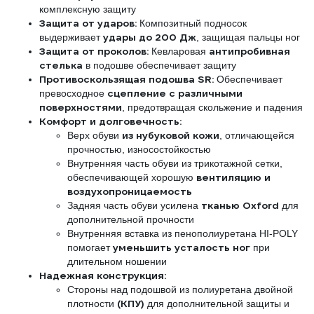
комплексную защиту
Защита от ударов:
Композитный подносок
удары до 200 Дж
выдерживает
, защищая пальцы ног
Защита от проколов:
антипробивная
Кевларовая
стелька
в подошве обеспечивает защиту
Противоскользящая подошва SR:
Обеспечивает
сцепление с различными
превосходное
поверхностями
, предотвращая скольжение и падения
Комфорт и долговечность:
из нубуковой кожи
Верх обуви
, отличающейся
прочностью, износостойкостью
Внутренняя часть обуви из трикотажной сетки,
вентиляцию и
обеспечивающей хорошую
воздухопроницаемость
тканью Oxford
Задняя часть обуви усилена
для
дополнительной прочности
Внутренняя вставка из пенополиуретана HI-POLY
уменьшить усталость ног
помогает
при
длительном ношении
Надежная конструкция:
Стороны над подошвой из полиуретана двойной
(КПУ)
плотности
для дополнительной защиты и