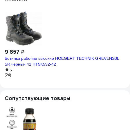
9 857 ₽
8
Ботинки рабочие высокие HOEGERT TECHNIK GREVENS3L
Б
SR черный 42 HT5K592-42
КС
5
(24)
(1)
Сопутствующие товары
1
Су