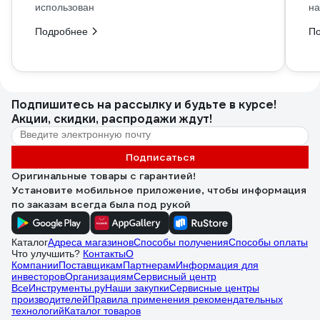
использован
на
Подробнее
П
Подпишитесь
на рассылку
и будьте в курсе!
Акции, скидки, распродажи ждут!
Подписаться
Оригинальные товары с гарантией!
Установите мобильное приложение, чтобы информация
по заказам всегда была под рукой
Каталог
Адреса магазинов
Способы получения
Способы оплаты
Что улучшить?
Контакты
О
Компании
Поставщикам
Партнерам
Информация для
инвесторов
Организациям
Сервисный центр
ВсеИнструменты.ру
Наши закупки
Сервисные центры
производителей
Правила применения рекомендательных
технологий
Каталог товаров