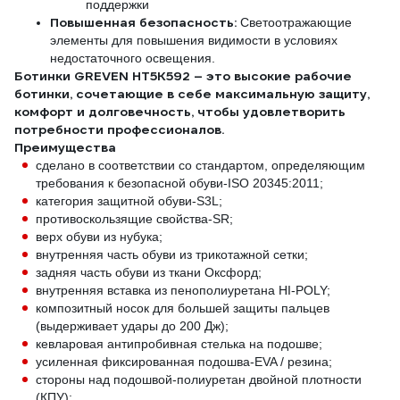
поддержки
Повышенная безопасность:
Светоотражающие
элементы для повышения видимости в условиях
недостаточного освещения.
Ботинки GREVEN HT5K592 – это высокие рабочие
ботинки, сочетающие в себе максимальную защиту,
комфорт и долговечность, чтобы удовлетворить
потребности профессионалов.
Преимущества
сделано в соответствии со стандартом, определяющим
требования к безопасной обуви-ISO 20345:2011;
категория защитной обуви-S3L;
противоскользящие свойства-SR;
верх обуви из нубука;
внутренняя часть обуви из трикотажной сетки;
задняя часть обуви из ткани Оксфорд;
внутренняя вставка из пенополиуретана HI-POLY;
композитный носок для большей защиты пальцев
(выдерживает удары до 200 Дж);
кевларовая антипробивная стелька на подошве;
усиленная фиксированная подошва-EVA / резина;
стороны над подошвой-полиуретан двойной плотности
(КПУ);