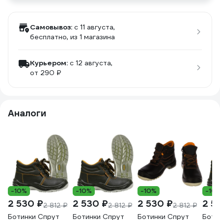
Самовывоз:
c 11 августа,
бесплатно
, из 1 магазина
Курьером:
c 12 августа,
от 290 ₽
Аналоги
-10%
-10%
-10%
-10
2 530 ₽
2 530 ₽
2 530 ₽
2 5
2 812 ₽
2 812 ₽
2 812 ₽
Ботинки Спрут
Ботинки Спрут
Ботинки Спрут
Боти