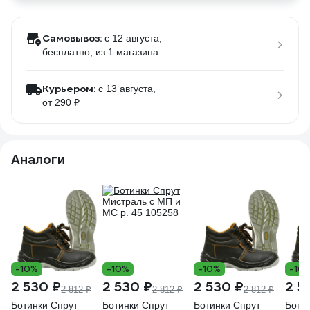
Самовывоз:
c 12 августа,
бесплатно
, из 1 магазина
Курьером:
c 13 августа,
от 290 ₽
Аналоги
-10%
-10%
-10%
-10
2 530 ₽
2 530 ₽
2 530 ₽
2 5
2 812 ₽
2 812 ₽
2 812 ₽
Ботинки Спрут
Ботинки Спрут
Ботинки Спрут
Боти