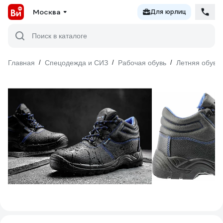
Москва
Для юрлиц
Поиск в каталоге
Главная
/
Спецодежда и СИЗ
/
Рабочая обувь
/
Летняя обувь