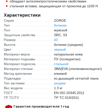
обладают антиэлектростатическими свойствами
стальная вставка, защищающая от проколов до 1100 Н
Характеристики
Серия
ZORGE
Тип
ботинки
Пол
мужской
Защитные свойства
SRC, S3
Размер
43
Высота
ботинки (средние)
Цвет
черный
Материал верха
натуральная кожа
Материал подошвы
ПУ (полиуретан)
Материал подноска
стальной
Материал стельки
ЭВА|EVA (этиленвинилацетат)
Метод крепления
клеевой
Подкладка
из дышащей сетчатой ткани
Тип застежки
шнурки
Вес модели
1.3 кг
ГОСТ
EN ISO 20345:2011
ТР ТС/ТУ
ТР ТС 019/2011
Гарантия производителя 1 год