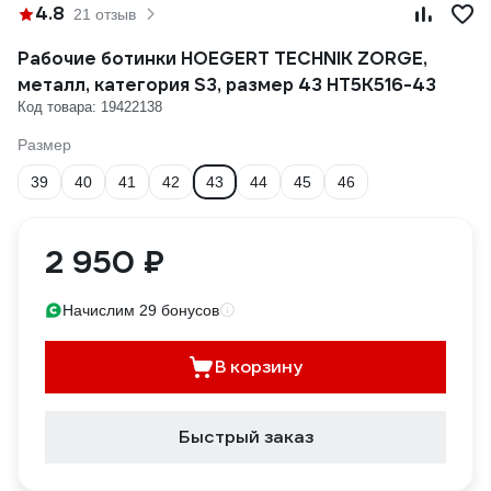
4.8
21 отзыв
Рабочие ботинки HOEGERT TECHNIK ZORGE,
металл, категория S3, размер 43 HT5K516-43
Код товара: 19422138
Размер
39
40
41
42
43
44
45
46
2 950 ₽
Начислим 29 бонусов
В корзину
Быстрый заказ