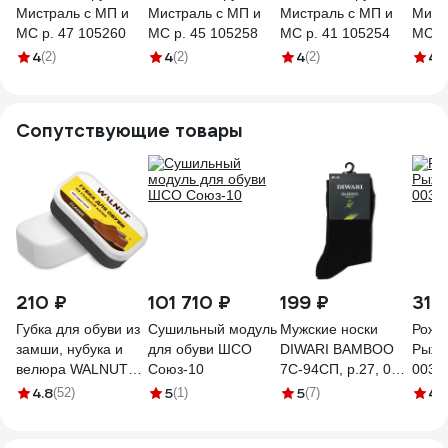
Мистраль с МП и
Мистраль с МП и
Мистраль с МП и
Мист
МС р. 47 105260
МС р. 45 105258
МС р. 41 105254
МС р
4
4
4
4
(2)
(2)
(2)
(2
Сопутствующие товары
210 ₽
101 710 ₽
199 ₽
317
Губка для обуви из
Сушильный модуль
Мужские носки
Рожо
замши, нубука и
для обуви ШСО
DIWARI BAMBOO
Рыжий
велюра WALNUT
Союз-10
7С-94СП, р.27, 000
0038
Classic WLN0454
черный
4.8
5
5
4.
(52)
(1)
(7)
1001330110030012000