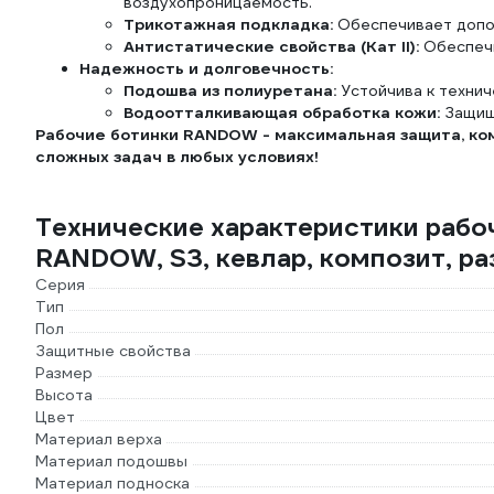
воздухопроницаемость.
Трикотажная подкладка:
Обеспечивает допо
Антистатические свойства (Кат II):
Обеспечи
Надежность и долговечность:
Подошва из полиуретана:
Устойчива к технич
Водоотталкивающая обработка кожи:
Защища
Рабочие ботинки RANDOW - максимальная защита, ко
сложных задач в любых условиях!
Технические характеристики раб
RANDOW, S3, кевлар, композит, р
Серия
Тип
Пол
Защитные свойства
Размер
Высота
Цвет
Материал верха
Материал подошвы
Материал подноска