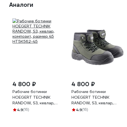
Аналоги
4 800 ₽
4 800 ₽
Рабочие ботинки
Рабочие ботинки
HOEGERT TECHNIK
HOEGERT TECHNIK
RANDOW, S3, кевлар,
RANDOW, S3, кевлар,
композит, размер 45
композит, размер 44
4.9
(16)
4.9
(16)
HT5K562-45
HT5K562-44