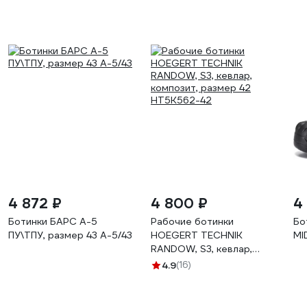
4 872 ₽
4 800 ₽
4
Ботинки БАРС А-5
Рабочие ботинки
Бо
ПУ\ТПУ, размер 43 А-5/43
HOEGERT TECHNIK
MI
RANDOW, S3, кевлар,
композит, размер 42
4.9
(16)
HT5K562-42