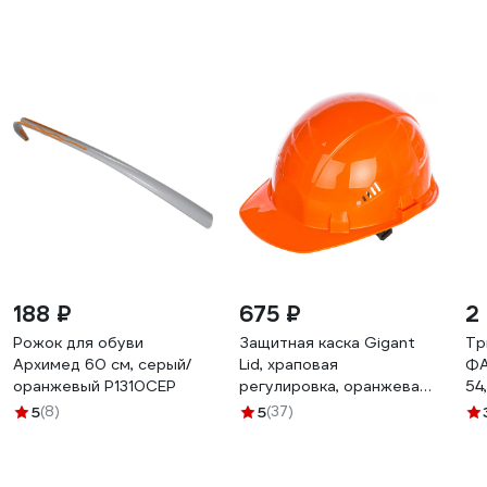
188 ₽
675 ₽
2
Рожок для обуви
Защитная каска Gigant
Тр
Архимед 60 см, серый/
Lid, храповая
ФА
оранжевый Р1310СЕР
регулировка, оранжевая
54
GHL-21
87
5
(8)
5
(37)