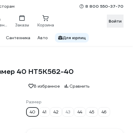
8 800 550-37-70
сторам
Войти
Сравнение
Заказы
Корзина
Сантехника
Авто
Для юрлиц
азмер 40 HT5K562-40
В избранное
Сравнить
Размер
40
41
42
43
44
45
46