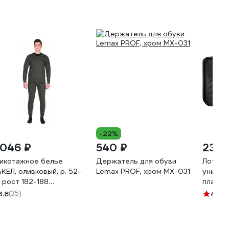
-22%
 046 ₽
540 ₽
238 
икотажное белье
Держатель для обуви
Лоток 
КЕЛ, оливковый, р. 52-
Lemax PROF, хром MX-031
универ
, рост 182-188
пласти
471765.006
Blabar 
3.8
(35)
4.8
(9
93690