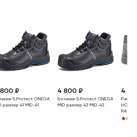
 800 ₽
4 800 ₽
4 80
тинки S.Protect ONEGA
Ботинки S.Protect ONEGA
Рабочи
D размер 41 MID-41
MID размер 43 MID-43
HOEGE
RANDOW
композ
4.9
(1
HT5K56