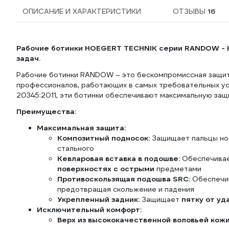
ОПИСАНИЕ И ХАРАКТЕРИСТИКИ
ОТЗЫВЫ
16
Рабочие ботинки HOEGERT TECHNIK серии RANDOW - 
задач.
Рабочие ботинки RANDOW
– это бескомпромиссная защи
профессионалов, работающих в самых требовательных усл
20345:2011, эти ботинки обеспечивают максимальную защ
Преимущества:
Максимальная защита:
Композитный подносок:
Защищает пальцы ног
стального
Кевларовая вставка в подошве:
Обеспечивае
поверхностях с острыми
предметами
Противоскользящая подошва SRC:
Обеспечи
предотвращая скольжение и падения
Укрепленный задник:
Защищает
пятку от уд
Исключительный комфорт:
Верх из высококачественной воловьей кожи