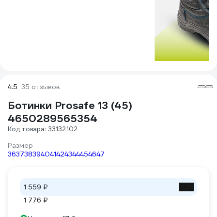
4.5
35 отзывов
Ботинки Prosafe 13 (45)
4650289565354
Код товара: 33132102
Размер
36
37
38
39
40
41
42
43
44
45
46
47
1 559 ₽
-12%
1 776 ₽