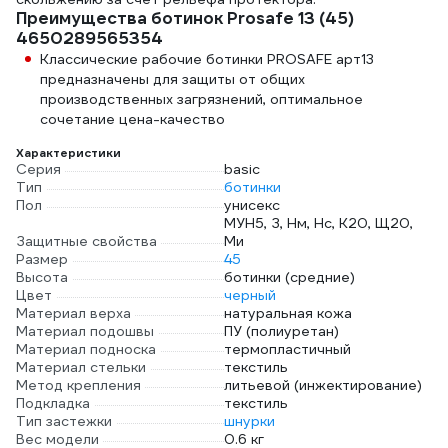
Преимущества ботинок Prosafe 13 (45)
4650289565354
Классические рабочие ботинки PROSAFE арт13
предназначены для защиты от общих
производственных загрязнений, оптимальное
сочетание цена-качество
Характеристики
Серия
basic
Тип
ботинки
Пол
унисекс
МУН5, З, Нм, Нс, К20, Щ20,
Защитные свойства
Ми
Размер
45
Высота
ботинки (средние)
Цвет
черный
Материал верха
натуральная кожа
Материал подошвы
ПУ (полиуретан)
Материал подноска
термопластичный
Материал стельки
текстиль
Метод крепления
литьевой (инжектирование)
Подкладка
текстиль
Тип застежки
шнурки
Вес модели
0.6 кг