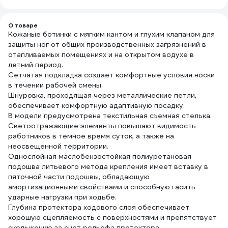
О товаре
Кожаные ботинки c мягким кантом и глухим клапаном для
защиты ног от общих производственных загрязнений в
отапливаемых помещениях и на открытом водухе в
летний период.
Сетчатая подкладка создает комфортные условия носки
в течении рабочей смены.
Шнуровка, проходящая через металлические петли,
обеспечивает комфортную адаптивную посадку.
В модели предусмотрена текстильная съемная стелька.
Светоотражающие элементы повышают видимость
работников в темное время суток, а также на
неосвещенной территории.
Однослойная маслобензостойкая полиуретановая
подошва литьевого метода крепления имеет вставку в
пяточной части подошвы, обладающую
амортизационными свойствами и способную гасить
ударные нагрузки при ходьбе.
Глубина протектора ходового слоя обеспечивает
хорошую сцепляемость с поверхностями и препятствует
скольжению за счет рельефа протектора.