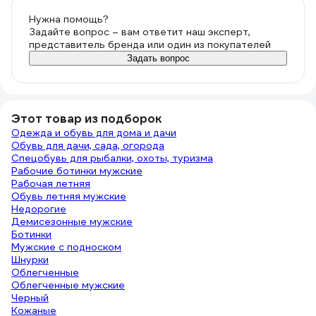
Нужна помощь?
Задайте вопрос – вам ответит наш эксперт,
представитель бренда или один из покупателей
Задать вопрос
Этот товар из подборок
Одежда и обувь для дома и дачи
Обувь для дачи, сада, огорода
Спецобувь для рыбалки, охоты, туризма
Рабочие ботинки мужские
Рабочая летняя
Обувь летняя мужские
Недорогие
Демисезонные мужские
Ботинки
Мужские с подноском
Шнурки
Облегченные
Облегченные мужские
Черный
Кожаные