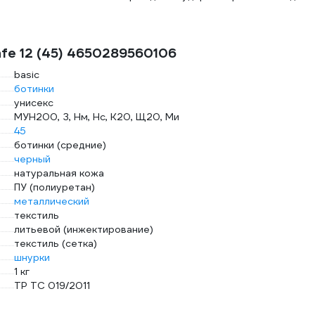
afe 12 (45) 4650289560106
basic
ботинки
унисекс
МУН200, З, Нм, Нс, К20, Щ20, Ми
45
ботинки (средние)
черный
натуральная кожа
ПУ (полиуретан)
металлический
текстиль
литьевой (инжектирование)
текстиль (сетка)
шнурки
1 кг
ТР ТС 019/2011