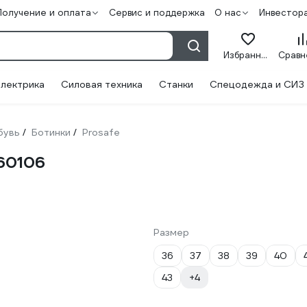
Получение и оплата
Сервис и поддержка
О нас
Инвестор
Избранное
лектрика
Силовая техника
Станки
Спецодежда и СИЗ
бувь
Ботинки
Prosafe
/
/
560106
Размер
36
37
38
39
40
43
+4