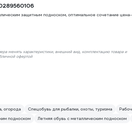
50289560106
ллическим защитным подноском, оптимальное сочетание цена-
лера менять характеристики, внешний вид, комплектацию товара и
убличной офертой
а, огорода
Спецобувь для рыбалки, охоты, туризма
Рабоч
ким подноском
Летняя обувь с металлическим подноском