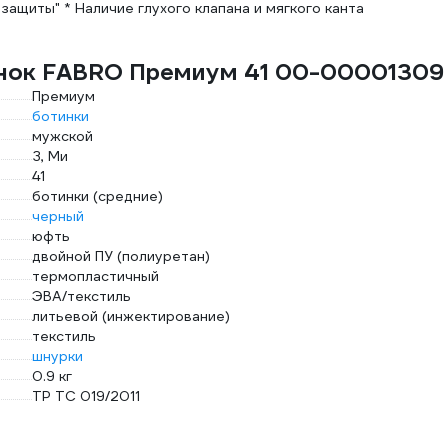
защиты" * Наличие глухого клапана и мягкого канта
инок FABRO Премиум 41 00-00001309
Премиум
ботинки
мужской
З, Ми
41
ботинки (средние)
черный
юфть
двойной ПУ (полиуретан)
термопластичный
ЭВА/текстиль
литьевой (инжектирование)
текстиль
шнурки
0.9 кг
ТР ТС 019/2011