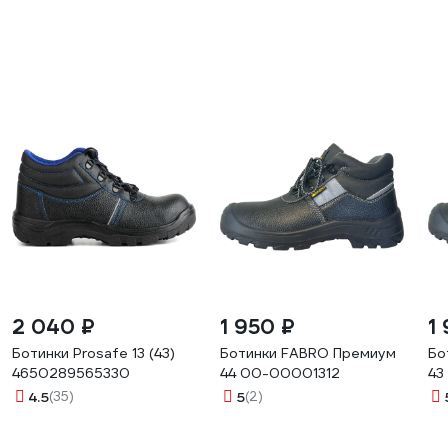
2 040 ₽
1 950 ₽
1
Ботинки Prosafe 13 (43)
Ботинки FABRO Премиум
Бо
4650289565330
44 00-00001312
43
4.5
(35)
5
(2)