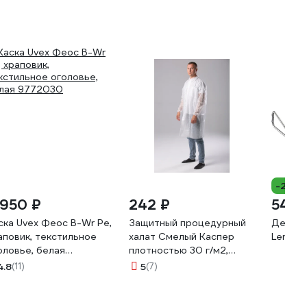
-22%
 950 ₽
242 ₽
540 
ска Uvex Феос B-Wr Pe,
Защитный процедурный
Держат
аповик, текстильное
халат Смелый Каспер
Lemax 
оловье, белая
плотностью 30 г/м2,
72030
размер 4XL 96634
4.8
(11)
5
(7)