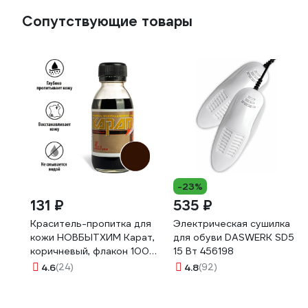
Сопутствующие товары
-23%
131 ₽
535 ₽
Краситель-пропитка для
Электрическая сушилка
кожи НОВБЫТХИМ Карат,
для обуви DASWERK SD5
коричневый, флакон 100
15 Вт 456198
мл 1227
4.6
(24)
4.8
(92)