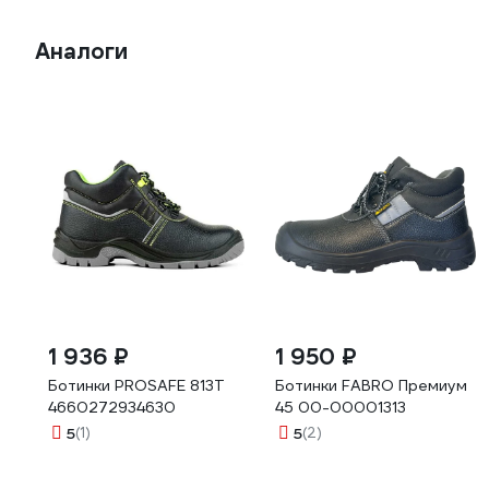
Аналоги
1 936 ₽
1 950 ₽
Ботинки PROSAFE 813Т
Ботинки FABRO Премиум
4660272934630
45 00-00001313
5
(1)
5
(2)