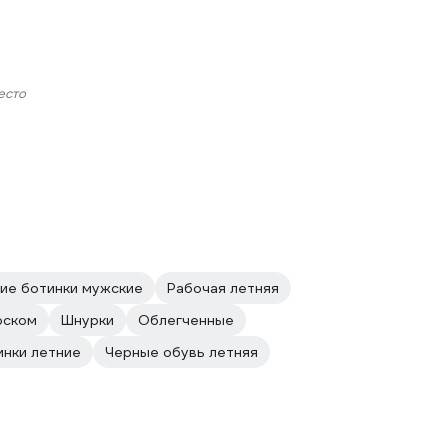
есто
ие ботинки мужские
Рабочая летняя
оском
Шнурки
Облегченные
инки летние
Черные обувь летняя