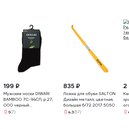
199 ₽
835 ₽
2
Мужские носки DIWARI
Ложка для обуви SALTON
Ка
BAMBOO 7С-94СП, р.27,
Дизайн металл, цветная,
хр
000 черный
большая 6/72 2017 5050
ог
1001330110030012000
97
5
(7)
4.3
(57)