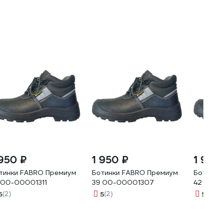
 950 ₽
1 950 ₽
1 95
тинки FABRO Премиум
Ботинки FABRO Премиум
Ботинк
 00-00001311
39 00-00001307
42 00
5
(2)
5
(2)
5
(2)