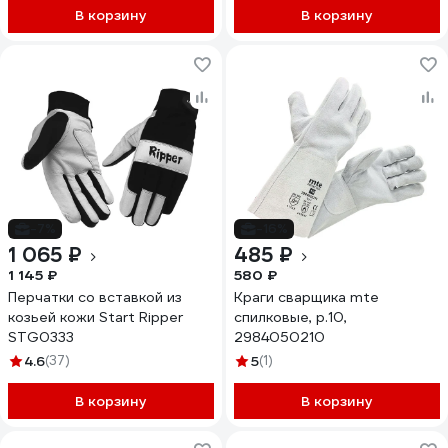
В корзину
В корзину
-7%
-16%
1 065 ₽
485 ₽
1 145 ₽
580 ₽
Перчатки со вставкой из
Краги сварщика mte
козьей кожи Start Ripper
спилковые, р.10,
STG0333
2984050210
4.6
(37)
5
(1)
В корзину
В корзину