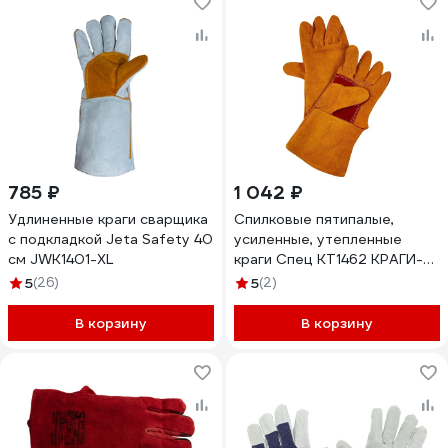
785 ₽
1 042 ₽
Удлиненные краги сварщика
Спилковые пятипалые,
с подкладкой Jeta Safety 40
усиленные, утепленные
см JWK1401-XL
краги Спец KT1462 КРАГИ-
KT1462
5
(26)
5
(2)
В корзину
В корзину