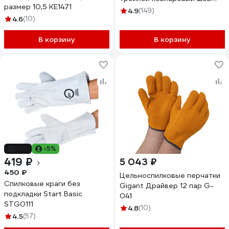
размер 10,5 КЕ1471
размер 10/XL Jeta Safety
4.9
(149)
4.6
(10)
JWK-501-XL
В корзину
В корзину
-7%
-5%
419 ₽
5 043 ₽
450 ₽
Цельноспилковые перчатки
Спилковые краги без
Gigant Драйвер 12 пар G-
подкладки Start Basic
041
STG0111
4.8
(10)
4.5
(57)