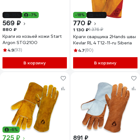
-35%
-7%
-18%
-44%
569 ₽
770 ₽
880 ₽
1 130 ₽
1 376 ₽
Краги из козьей кожи Start
Краги сварщика 2Hands швы
Argon STG2100
Kevlar RL 4 Т12-11-ru Siberia
4.9
(93)
4.7
(80)
В корзину
В корзину
-6%
725 ₽
891 ₽