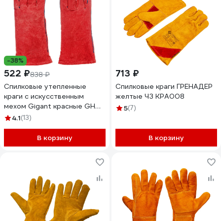
-38%
522 ₽
713 ₽
838 ₽
Спилковые утепленные
Спилковые краги ГРЕНАДЕР
краги с искусственным
желтые ЧЗ КРА008
мехом Gigant красные GHG-
5
(7)
05
4.1
(13)
В корзину
В корзину