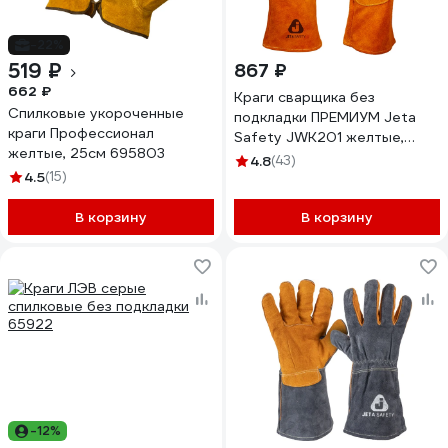
-22%
519 ₽
867 ₽
662 ₽
Краги сварщика без
Спилковые укороченные
подкладки ПРЕМИУМ Jeta
краги Профессионал
Safety JWK201 желтые,
желтые, 25см 695803
р.10/XL JWK201-XL
4.8
(43)
4.5
(15)
В корзину
В корзину
-12%