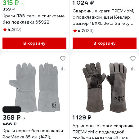
315 ₽
1 024 ₽
359 ₽
Сварочные краги ПРЕМИУМ,
Краги ЛЭВ серые спилковые
с подкладкой, швы Кевлар
без подкладки 65922
размер 11/XXL Jeta Safety
4.2
(10)
JWK-502-XXL
4.7
(123)
В корзину
В корзину
-21%
368 ₽
1 129 ₽
466 ₽
Удлиненные краги сварщика
Краги серые без подкладки
ПРЕМИУМ с подкладкой
РосМарка 35 см (1471),
тройной кевларовый шов