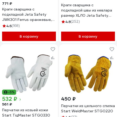
771 ₽
Краги сварщика с
Краги сварщика с
подкладкой швы из кевлара
подкладкой Jeta Safety
размер XL/10 Jeta Safety
JWK301 Ferrus оранжевые,
JWK401-XL
4.8
(252)
р.10/XL JWK301-XL
4.6
(168)
В корзину
В корзину
-5%
532 ₽
450 ₽
561 ₽
Перчатки из цельного спилка
Перчатки из козьей кожи
Start WeldMaster STG0220
Start TigMaster STG0330