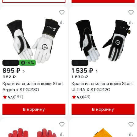
-7%
-4%
-6%
895 ₽
1 535 ₽
962 ₽
1 630 ₽
Краги из спилка и кожи Start
Краги из спилка и кожи Start
Argon x STG2130
ULTRA X STG2120
4.9
(187)
4.8
(43)
В корзину
В корзину