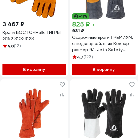
-11%
825 ₽
3 467 ₽
931 ₽
Краги ВОСТОЧНЫЕ ТИГРЫ
Сварочные краги ПРЕМИУМ,
G152 31023123
с подкладкой, швы Кевлар
4.8
(12)
размер 9/L Jeta Safety
JWK-502-L
4.7
(123)
В корзину
В корзину