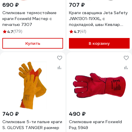
690 ₽
707 ₽
Спилковые термостойкие
Краги сварщика Jeta Safety
краги Foxweld Мастер с
JWK1301-11/XXL, с
печатью 7307
подкладкой, швы Кевлар
JWK1301-XXL
4.7
(179)
4.7
(41)
Купить
В корзину
740 ₽
490 ₽
Спилковые 5-ти палые краги
Спилковые краги Foxweld
S. GLOVES TANGER размер
Рэд 5949