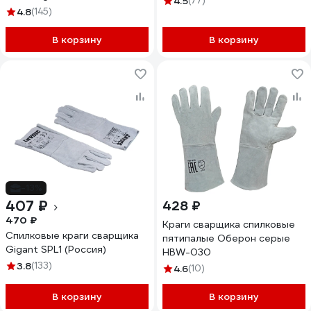
4.5
(77)
4.8
(145)
В корзину
В корзину
-13%
407 ₽
428 ₽
470 ₽
Краги сварщика спилковые
Спилковые краги сварщика
пятипалые Оберон серые
Gigant SPL1 (Россия)
HBW-030
3.8
(133)
4.6
(10)
В корзину
В корзину