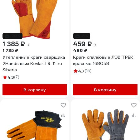
-20%
-6%
1 385 ₽
459 ₽
1 735 ₽
486 ₽
Утепленные краги сварщика
Краги спилковые ЛЭВ ТРЕК
2Hands швы Kevlar Т9-11-ru
красные 168058
Siberia
4.7
(15)
4.3
(7)
В корзину
В корзину