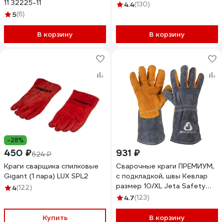
11 32225-11
4.4
(130)
5
(6)
В корзину
В корзину
-28%
450 ₽
931 ₽
624 ₽
Краги сварщика спилковые
Сварочные краги ПРЕМИУМ,
Gigant (1 пара) LUX SPL2
с подкладкой, швы Кевлар
размер 10/XL Jeta Safety
4
(122)
JWK-502-XL
4.7
(123)
Купить
В корзину