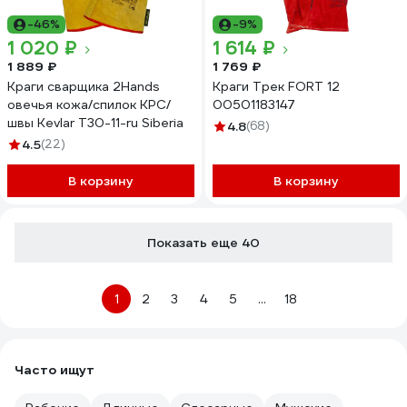
-46%
-9%
1 020 ₽
1 614 ₽
1 889 ₽
1 769 ₽
Краги сварщика 2Hands
Краги Трек FORT 12
овечья кожа/спилок КРС/
00501183147
швы Kevlar Т30-11-ru Siberia
4.8
(68)
4.5
(22)
В корзину
В корзину
Показать еще 40
1
2
3
4
5
...
18
Часто ищут