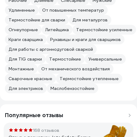
Рабочие
Длинные
Слесарные
Мужские
Удлиненные
От повышенных температур
Термостойкие для сварки
Для металургов
Огнеупорные
Литейщика
Термостойкие усиленные
Краги сварщика
Рукавицы и краги для сварщиков
Для работы с аргоннодуговой сваркой
Для TIG сварки
Термостойкие
Универсальные
Монтажные
От механического воздействия
Сварочные красные
Термостойкие утепленные
Для электриков
Маслобензостойкие
Популярные отзывы
168 отзывов