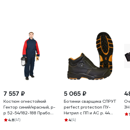
7 557 ₽
5 065 ₽
4
Костюм огнестойкий
Ботинки сварщика СПРУТ
Оч
Гектор синий/красный, р-
perfect protection ПУ-
3Н
р 52-54/182-188 Прабо
Нитрил с ПП и АС р. 44
23293
120329
4.8
(41)
4
(4)