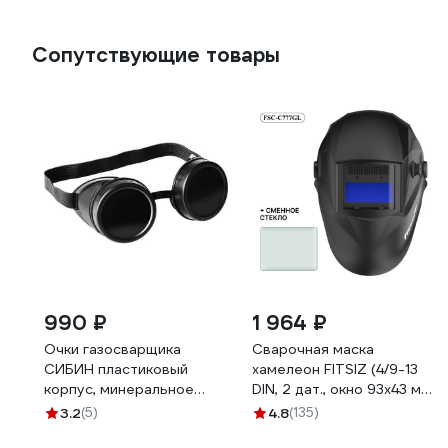
Сопутствующие товары
990 ₽
1 964 ₽
Очки газосварщика
Сварочная маска
СИБИН пластиковый
хамелеон FITSIZ (4/9-13
корпус, минеральное
DIN, 2 дат., окно 93x43 мм)
стекло 1106
+ сменное стекло FSC-
3.2
(5)
4.8
(135)
С777GL