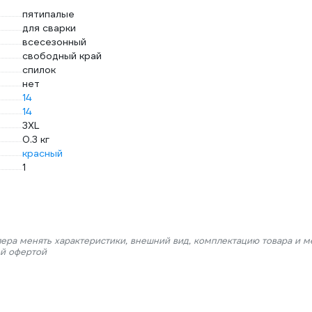
пятипалые
для сварки
всесезонный
свободный край
спилок
нет
14
14
3XL
0.3 кг
красный
1
лера менять характеристики, внешний вид, комплектацию товара и м
ой офертой