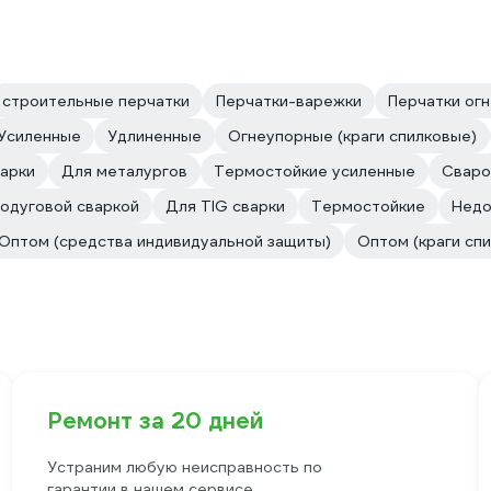
строительные перчатки
Перчатки-варежки
Перчатки ог
Усиленные
Удлиненные
Огнеупорные (краги спилковые)
арки
Для металургов
Термостойкие усиленные
Сваро
нодуговой сваркой
Для TIG сварки
Термостойкие
Недо
Оптом (средства индивидуальной защиты)
Оптом (краги сп
Ремонт за 20 дней
Устраним любую неисправность по
гарантии в нашем сервисе