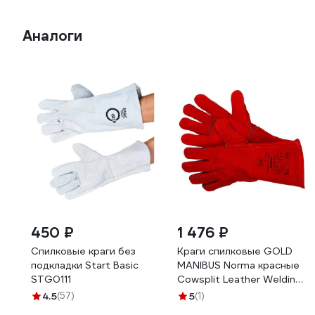
Аналоги
450 ₽
1 476 ₽
Спилковые краги без
Краги спилковые GOLD
подкладки Start Basic
MANIBUS Norma красные
STG0111
Cowsplit Leather Welding
Gloves р.11 (XXL) 12/60
4.5
(57)
5
(1)
GM-1011LT-11