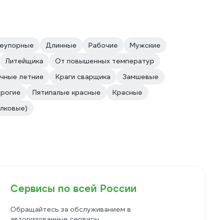
неупорные
Длинные
Рабочие
Мужские
Литейщика
От повышенных температур
чные летние
Краги сварщика
Замшевые
рогие
Пятипалые красные
Красные
илковые)
Сервисы по всей России
Обращайтесь за обслуживанием в
авторизованные сервисы