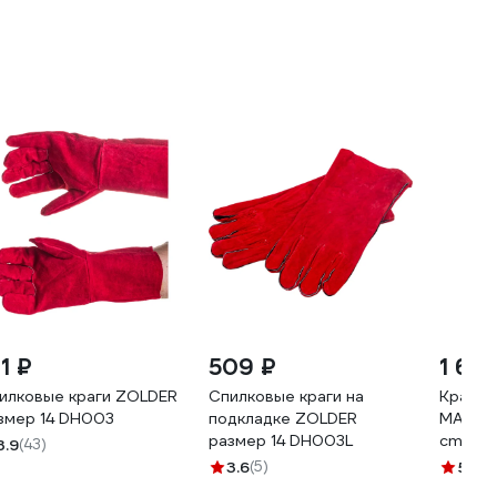
1 ₽
509 ₽
1 641
илковые краги ZOLDER
Спилковые краги на
Краги 
змер 14 DH003
подкладке ZOLDER
MANIBU
размер 14 DH003L
cm зел
3.9
(43)
Leathe
3.6
(5)
5
(1)
р.11 (X