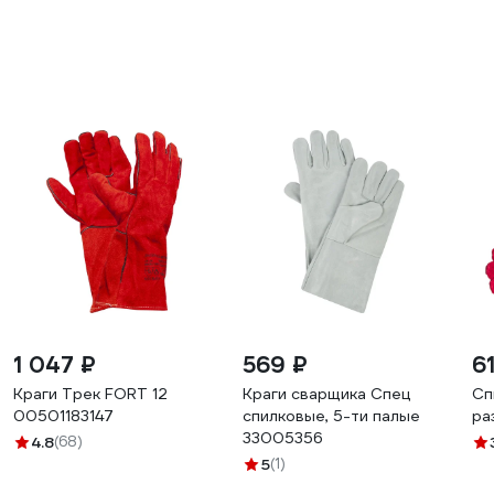
1 047 ₽
569 ₽
61
Краги Трек FORT 12
Краги сварщика Спец
Сп
00501183147
спилковые, 5-ти палые
ра
33005356
4.8
(68)
5
(1)