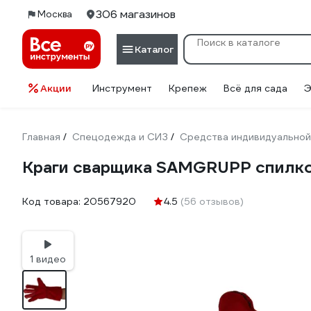
306 магазинов
Москва
Каталог
Акции
Инструмент
Крепеж
Всё для сада
Э
Главная
Спецодежда и СИЗ
Средства индивидуальной
/
/
Краги сварщика SAMGRUPP спилк
Код товара:
20567920
4.5
(56 отзывов)
1 видео