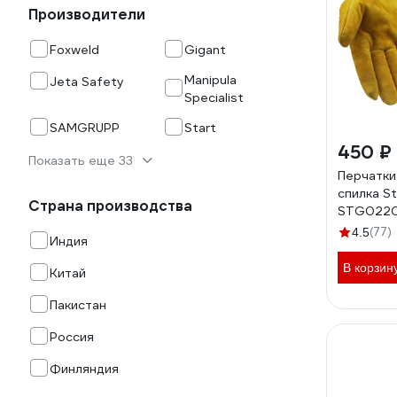
Производители
Foxweld
Gigant
Manipula
Jeta Safety
Specialist
SAMGRUPP
Start
450 ₽
Показать еще 33
Перчатки
спилка S
Страна производства
STG022
(77)
4.5
Индия
В корзин
Китай
Пакистан
Россия
Финляндия