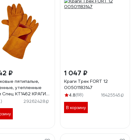
42 ₽
1 047 ₽
ковые пятипалые,
Краги Трек FORT 12
енные, утепленные
00501183147
и Спец KT1462 КРАГИ-
(68)
4.8
16425545
62
2)
29262428
В корзину
рзину