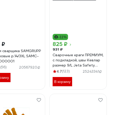
-11%
 ₽
825 ₽
931 ₽
и сварщика SAMGRUPP
Сварочные краги ПРЕМИУМ,
ковые р.14/3XL SAMC-
с подкладкой, швы Кевлар
000001
размер 9/L Jeta Safety
(56)
5
20567920
JWK-502-L
(123)
4.7
25243341
рзину
В корзину