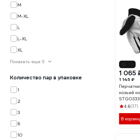
M
M-XL
L
L-XL
XL
Показать еще 5
-7%
1 065 
Количество пар в упаковке
1 145 ₽
Перчатки
1
козьей ко
STG0333
2
(37)
4.6
3
В корзин
6
10