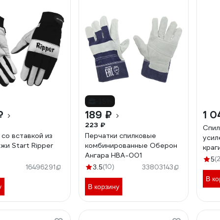
-15%
₽
189 ₽
1 0
223 ₽
Спил
 со вставкой из
Перчатки спилковые
усил
жи Start Ripper
комбинированные Оберон
краг
Ангара HBA-001
KT14
(
5
(10)
16496291
3.5
33803143
В ко
у
В корзину