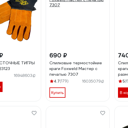
₽
690 ₽
74
ОСТОЧНЫЕ ТИГРЫ
Спилковые термостойкие
Спил
23123
краги Foxweld Мастер с
краг
печатью 7307
разм
16948603
(179)
(
4.7
16035079
5
у
Купить
В ко