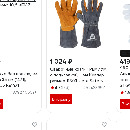
-
1 024 ₽
419
450
Сварочные краги ПРЕМИУМ,
рые без подкладки
Спил
с подкладкой, швы Кевлар
35 см (1471),
подк
размер 11/XXL Jeta Safety
,5 КЕ1471
STG0
JWK-502-XXL
(123)
4.7
25243335
37924050
4.
В корзину
у
В ко