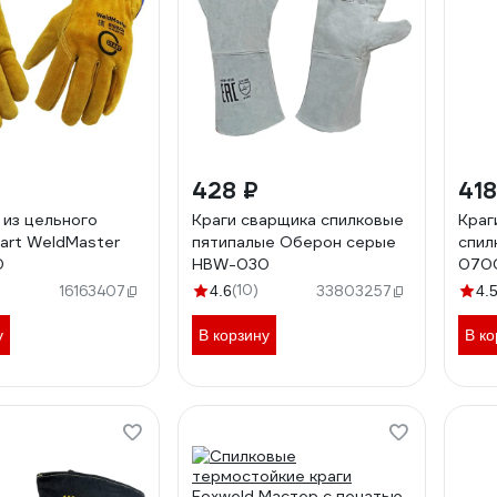
428 ₽
418
 из цельного
Краги сварщика спилковые
Краг
tart WeldMaster
пятипалые Оберон серые
спил
0
HBW-030
070
(10)
16163407
4.6
33803257
4.
у
В корзину
В ко