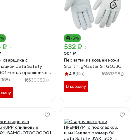
6%
-5%
 ₽
532 ₽
₽
561 ₽
и сварщика с
Перчатки из козьей кожи
ладкой Jeta Safety
Start TigMaster STG0330
01 Ferrus оранжевые,
(145)
4.8
16163398
/XL JWK301-XL
(168)
6
16530089
В корзину
рзину