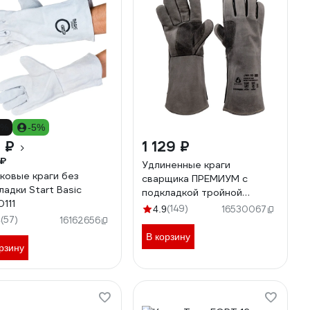
7%
-5%
 ₽
1 129 ₽
 ₽
Удлиненные краги
ковые краги без
сварщика ПРЕМИУМ с
ладки Start Basic
подкладкой тройной
111
кевларовый шов размер
(149)
4.9
16530067
(57)
10/XL Jeta Safety JWK-
5
16162656
501-XL
В корзину
рзину