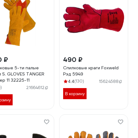
0 ₽
490 ₽
ковые 5-ти палые
Спилковые краги Foxweld
и S. GLOVES TANGER
Рэд 5949
ер 11 32225-11
(130)
4.4
15624588
6)
21664612
В корзину
рзину