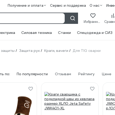
Получение и оплата
Сервис и поддержка
О нас
Инве
Избранное
лектрика
Силовая техника
Станки
Спецодежда и СИЗ
 защиты
Защита рук
Краги, вачеги
Для TIG сварки
/
/
/
ь по:
По популярности
Отзывам
Рейтингу
Цене