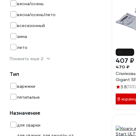
весна/осень
весна/осень/лето
всесезонный
зима
лето
-13%
Показать еще 2
407 ₽
470 ₽
Спилковы
Тип
Gigant SP
варежки
(133)
3.8
пятипалые
В корзин
Назначение
для сварки
для сварки; для защиты от