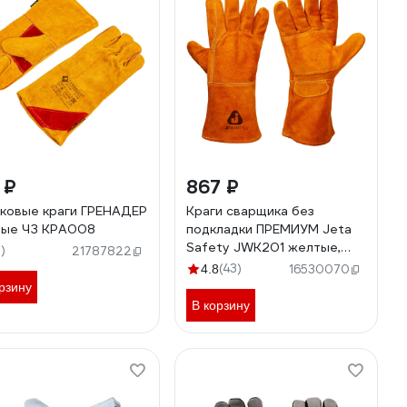
 ₽
867 ₽
ковые краги ГРЕНАДЕР
Краги сварщика без
ые ЧЗ КРА008
подкладки ПРЕМИУМ Jeta
Safety JWK201 желтые,
7)
21787822
р.10/XL JWK201-XL
(43)
4.8
16530070
рзину
В корзину