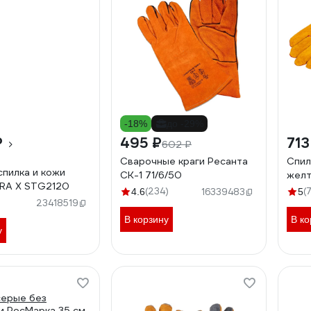
-18%
до -29%
₽
495 ₽
713
602 ₽
Сварочные краги Ресанта
Спил
спилка и кожи
СК-1 71/6/50
желт
TRA X STG2120
(234)
(
4.6
16339483
5
23418519
В корзину
В ко
у