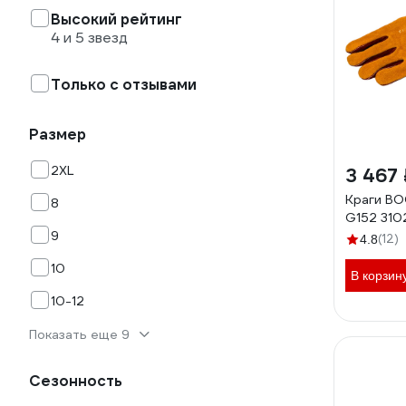
Высокий рейтинг
4 и 5 звезд
Только с отзывами
Размер
2XL
3 467 
Краги В
8
G152 310
9
(12)
4.8
10
В корзин
10-12
Показать еще 9
Сезонность