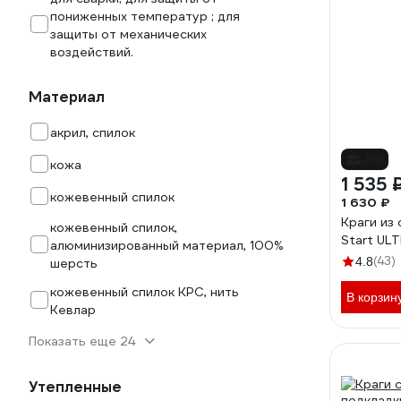
пониженных температур ; для
защиты от механических
воздействий.
Материал
акрил, спилок
-6%
кожа
1 535 
кожевенный спилок
1 630 ₽
Краги из 
кожевенный спилок,
Start UL
алюминизированный материал, 100%
(43)
4.8
шерсть
кожевенный спилок КРС, нить
В корзин
Кевлар
Показать еще 24
Утепленные