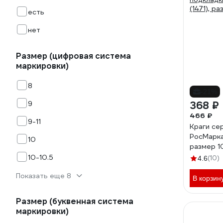
есть
нет
Размер (цифровая система
маркировки)
8
-21%
9
368 ₽
466 ₽
9-11
Краги се
РосМарка 
10
размер 10
10-10.5
(10)
4.6
Показать еще 8
В корзин
Размер (буквенная система
маркировки)