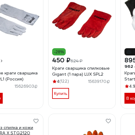
-28%
-
450 ₽
89
624 ₽
962 
Краги сварщика спилковые
е краги сварщика
Краг
Gigant (1 пара) LUX SPL2
L1 (Россия)
Star
(122)
4
15639170
15626903
4.
Купить
у
В ко