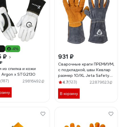
7%
-4%
5 ₽
931 ₽
₽
Сварочные краги ПРЕМИУМ,
и из спилка и кожи
с подкладкой, швы Кевлар
t Argon x STG2130
размер 10/XL Jeta Safety
(187)
JWK-502-XL
9
29816492
(123)
4.7
22879623
рзину
В корзину