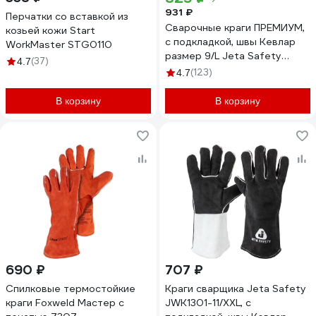
931 ₽
Перчатки со вставкой из
Сварочные краги ПРЕМИУМ,
козьей кожи Start
с подкладкой, швы Кевлар
WorkMaster STG0110
размер 9/L Jeta Safety
(37)
4.7
JWK-502-L
(123)
4.7
В корзину
В корзину
690 ₽
707 ₽
Спилковые термостойкие
Краги сварщика Jeta Safety
краги Foxweld Мастер с
JWK1301-11/XXL, с