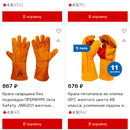
швы Кевлар 10/XL JWK601-
(252)
(15)
4.8
4.5
XL
В корзину
В корзину
867 ₽
676 ₽
Краги сварщика без
Краги пятипалые из спилка
подкладки ПРЕМИУМ Jeta
КРС желтого цвета АB
Safety JWK201 желтые,
класса, усиленная ладонь и
р.10/XL JWK201-XL
большой палец красным
(43)
(94)
4.8
4.9
спилком, подклад х/б с
флисом, прошиты нитью
В корзину
В корзину
Kevlar, р. 11, 1 пара ARCTICUS