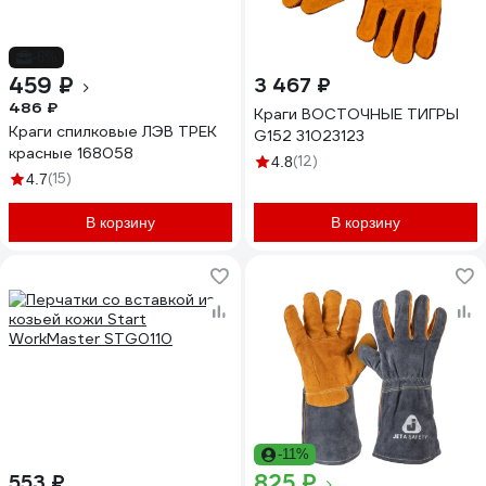
-6%
459 ₽
3 467 ₽
486 ₽
Краги ВОСТОЧНЫЕ ТИГРЫ
Краги спилковые ЛЭВ ТРЕК
G152 31023123
красные 168058
(12)
4.8
(15)
4.7
В корзину
В корзину
-11%
825 ₽
553 ₽