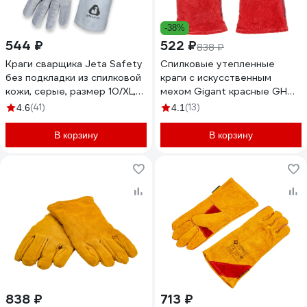
-38%
544 ₽
522 ₽
838 ₽
Краги сварщика Jeta Safety
Спилковые утепленные
без подкладки из спилковой
краги с искусственным
кожи, серые, размер 10/XL,
мехом Gigant красные GHG-
JWK101-XL
05
(41)
(13)
4.6
4.1
В корзину
В корзину
838 ₽
713 ₽