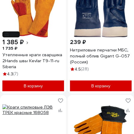
-20%
1 385 ₽
239 ₽
1 735 ₽
Нитриловые перчатки МБС,
Утепленные краги сварщика
полный облив Gigant G-057
2Hands швы Kevlar Т9-11-ru
(Россия)
Siberia
(28)
4.5
(7)
4.3
В корзину
В корзину