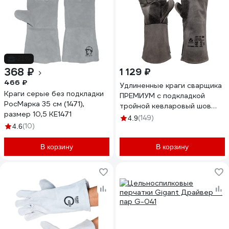
-21%
368 ₽
1 129 ₽
466 ₽
Удлиненные краги сварщика
Краги серые без подкладки
ПРЕМИУМ с подкладкой
РосМарка 35 см (1471),
тройной кевларовый шов
размер 10,5 КЕ1471
размер 10/XL Jeta Safety
(149)
4.9
(10)
JWK-501-XL
4.6
В корзину
В корзину