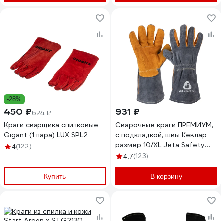
-28%
450 ₽
931 ₽
624 ₽
Краги сварщика спилковые
Сварочные краги ПРЕМИУМ,
Gigant (1 пара) LUX SPL2
с подкладкой, швы Кевлар
размер 10/XL Jeta Safety
(122)
4
JWK-502-XL
(123)
4.7
Купить
В корзину