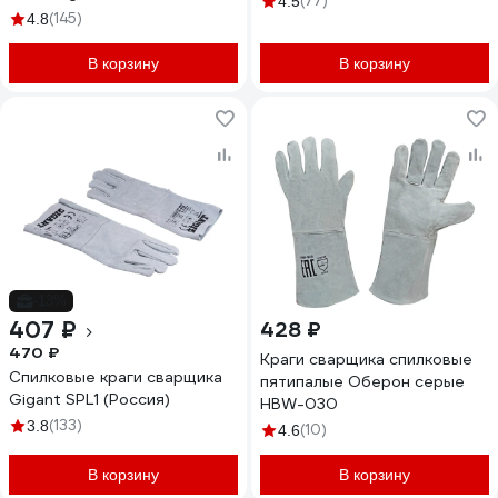
(77)
4.5
(145)
4.8
В корзину
В корзину
-13%
407 ₽
428 ₽
470 ₽
Краги сварщика спилковые
Спилковые краги сварщика
пятипалые Оберон серые
Gigant SPL1 (Россия)
HBW-030
(133)
3.8
(10)
4.6
В корзину
В корзину