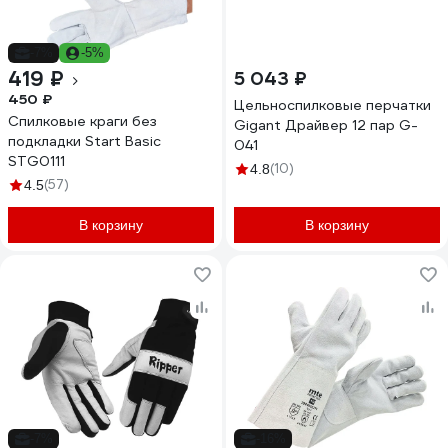
-7%
-5%
419 ₽
5 043 ₽
450 ₽
Цельноспилковые перчатки
Спилковые краги без
Gigant Драйвер 12 пар G-
подкладки Start Basic
041
STG0111
(10)
4.8
(57)
4.5
В корзину
В корзину
-7%
-16%