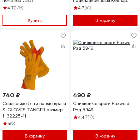
печатью 7307
подкладкой, швы Кевлар
JWK1301-XXL
(179)
(41)
4.7
4.7
Купить
В корзину
740 ₽
490 ₽
Спилковые 5-ти палые краги
Спилковые краги Foxweld
S. GLOVES TANGER размер
Рэд 5949
11 32225-11
(130)
4.4
(6)
5
В корзину
В корзину