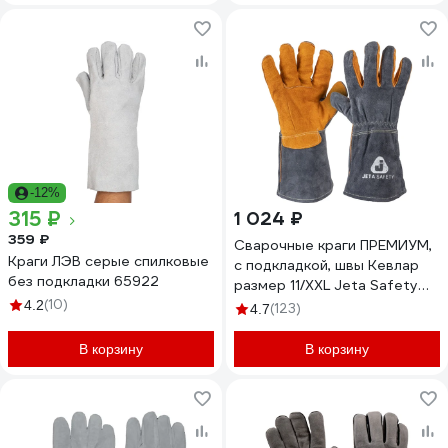
200540-111
-12%
315 ₽
1 024 ₽
359 ₽
Сварочные краги ПРЕМИУМ,
Краги ЛЭВ серые спилковые
с подкладкой, швы Кевлар
без подкладки 65922
размер 11/XXL Jeta Safety
(10)
JWK-502-XXL
4.2
(123)
4.7
В корзину
В корзину