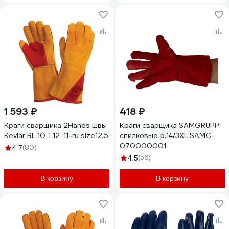
1 593 ₽
418 ₽
Краги сварщика 2Hands швы
Краги сварщика SAMGRUPP
Kevlar RL 10 T12-11-ru size12,5
спилковые р.14/3XL SAMC-
070000001
(80)
4.7
(56)
4.5
В корзину
В корзину