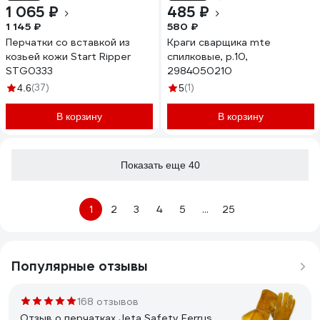
1 065 ₽
485 ₽
1 145 ₽
580 ₽
Перчатки со вставкой из
Краги сварщика mte
козьей кожи Start Ripper
спилковые, р.10,
STG0333
2984050210
(37)
(1)
4.6
5
В корзину
В корзину
Показать еще 40
1
2
3
4
5
...
25
Популярные отзывы
168 отзывов
Отзыв о перчатках Jeta Safety Ferrus