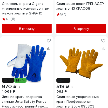
Спилковые краги Gigant
Спилковые краги ГРЕНАДЕР
утепленные искусственным
желтые ЧЗ КРА008
мехом, желтые GHG-10
(7)
5
(11)
4.9
В корзину
В корзину
-9%
-6%
-22%
970 ₽
519 ₽
1 068 ₽
662 ₽
Зимние краги сварщика
Спилковые укороченные
зимние Jeta Safety Ferrus
краги Профессионал
Frost искусственный мех,
желтые, 25см 695803