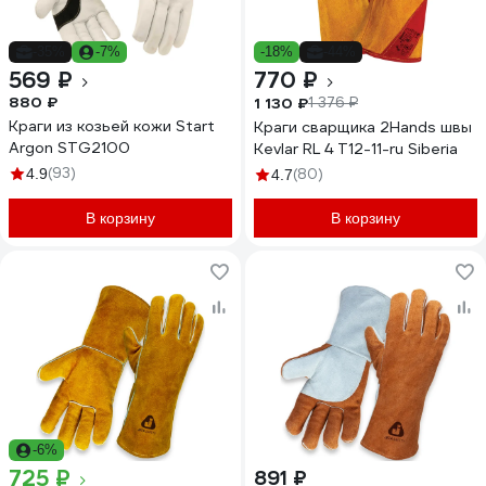
-35%
-7%
-18%
-44%
569 ₽
770 ₽
880 ₽
1 130 ₽
1 376 ₽
Краги из козьей кожи Start
Краги сварщика 2Hands швы
Argon STG2100
Kevlar RL 4 Т12-11-ru Siberia
(93)
4.9
(80)
4.7
В корзину
В корзину
-6%
725 ₽
891 ₽