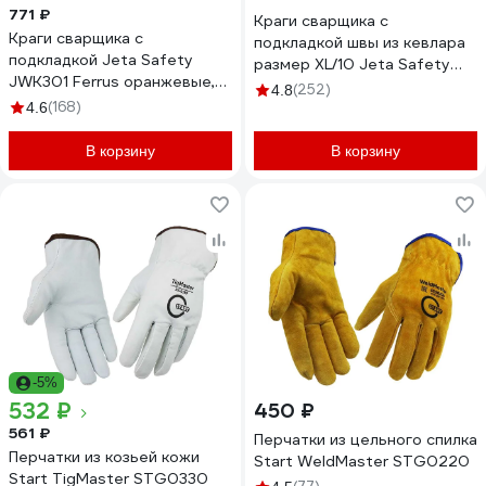
771 ₽
Краги сварщика с
Краги сварщика с
подкладкой швы из кевлара
подкладкой Jeta Safety
размер XL/10 Jeta Safety
JWK301 Ferrus оранжевые,
JWK401-XL
(252)
4.8
р.10/XL JWK301-XL
(168)
4.6
В корзину
В корзину
-5%
532 ₽
450 ₽
561 ₽
Перчатки из цельного спилка
Перчатки из козьей кожи
Start WeldMaster STG0220
Start TigMaster STG0330