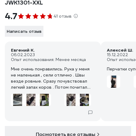
JWK1301-XXL
4.7
41 отзыв
Написать отзыв
Евгений К.
Алексей Ш.
06.02.2023
15.12.2022
Опыт использования: Менее месяца
Опыт использ
Мне очень понравились. Рука у меня
Перчатки суп
не маленькая , сели отлично . Швы
везде ровные. Сразу почувствовал
легкий запах коров . Потом почитал
состав , оказалось они из коровьей
кожи. Жизнь в деревне не прошла
даром , нюх меня не подвёл ))
Посмотреть все отзывы