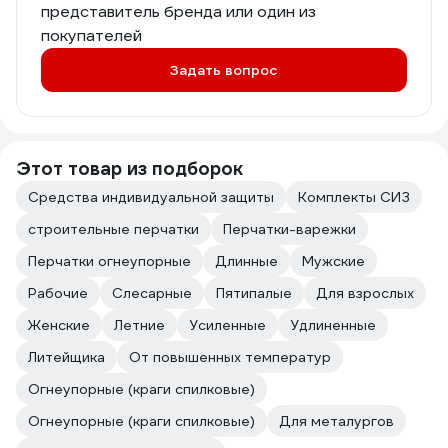
представитель бренда или один из
покупателей
Задать вопрос
Этот товар из подборок
Средства индивидуальной защиты
Комплекты СИЗ
строительные перчатки
Перчатки-варежки
Перчатки огнеупорные
Длинные
Мужские
Рабочие
Слесарные
Пятипалые
Для взрослых
Женские
Летние
Усиленные
Удлиненные
Литейщика
От повышенных температур
Огнеупорные (краги спилковые)
Огнеупорные (краги спилковые)
Для металургов