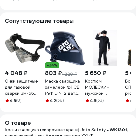
К1401
10,5 К1403
10,5 К1408
10,5
Сопутствующие товары
-34%
4 048 ₽
803 ₽
5 650 ₽
5 0
1 220 ₽
Очки защитные
Маска сварщика
Костюм
Боти
для газовой
хамелеон Ф1 СБ
МОЛЕСКИН
СПРУ
сварки ЗН-56
(4/11 DIN; 2 дат.;
мужской
prot
РемоКолор 22-3-
окно 90х35 мм)
защитный
Нитр
4.9
(8)
4.2
(58)
4.6
(53)
4
(
022
Gigant G-110506
огнестойкий:
р. 4
куртка, брюки р-р
52-54/170-176
О товаре
ГОСТ MILL
Краги сварщика (сварочные краги) Jeta Safety
4660319472309
JWK1301
,
с подкладкой, швы
Кевлар
, размер XXL/11.