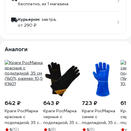
бесплатно
, из 1 магазина
Курьером:
завтра,
от 290 ₽
Аналоги
642 ₽
643 ₽
723 ₽
611 
Краги РосМарка
Краги РосМарка
Краги РосМарка
Краг
красные с
черные с
синие с
серы
подкладкой, 35 см
подкладкой, 35 см
подкладкой, 35 см
подк
(1401), размер 10,5
(1403), размер
(1408), размер
(140
5
(10)
5
(8)
5
(9)
4.