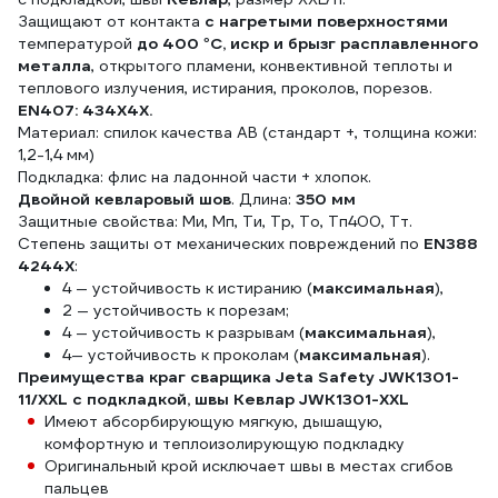
Защищают от контакта
с нагретыми поверхностями
температурой
до 400 °С,
искр и брызг расплавленного
металла
, открытого пламени, конвективной теплоты и
теплового излучения, истирания, проколов, порезов.
EN407: 434X4X.
Материал: спилок качества AB (стандарт +, толщина кожи:
1,2-1,4 мм)
Подкладка: флис на ладонной части + хлопок.
Двойной кевларовый шов
. Длина:
350 мм
Защитные свойства: Ми, Мп, Ти, Тр, То, Тп400, Тт.
Степень защиты от механических повреждений по
EN388
4244Х
:
4 — устойчивость к истиранию (
максимальная
),
2 — устойчивость к порезам;
4 — устойчивость к разрывам (
максимальная
),
4— устойчивость к проколам (
максимальная
).
Преимущества краг сварщика Jeta Safety JWK1301-
11/XXL с подкладкой, швы Кевлар JWK1301-XXL
Имеют абсорбирующую мягкую, дышащую,
комфортную и теплоизолирующую подкладку
Оригинальный крой исключает швы в местах сгибов
пальцев