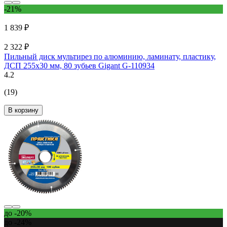
-21%
1 839 ₽
2 322 ₽
Пильный диск мультирез по алюминию, ламинату, пластику,
ДСП 255x30 мм, 80 зубьев Gigant G-110934
4.2
(19)
В корзину
до -20%
до -24%