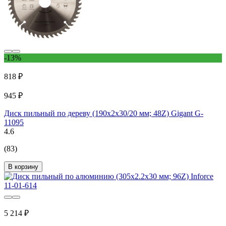
-13%
818 ₽
945 ₽
Диск пильный по дереву (190х2х30/20 мм; 48Z) Gigant G-
11095
4.6
(83)
В корзину
5 214 ₽