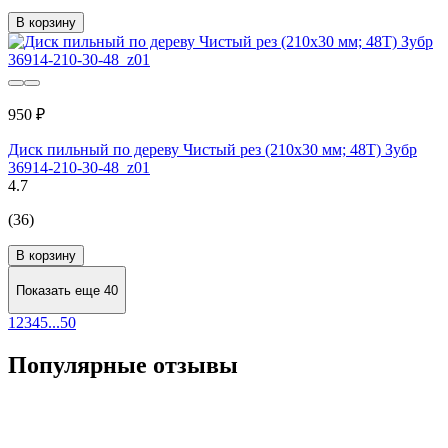
В корзину
950 ₽
Диск пильный по дереву Чистый рез (210x30 мм; 48Т) Зубр
36914-210-30-48_z01
4.7
(36)
В корзину
Показать еще 40
1
2
3
4
5
...
50
Популярные отзывы