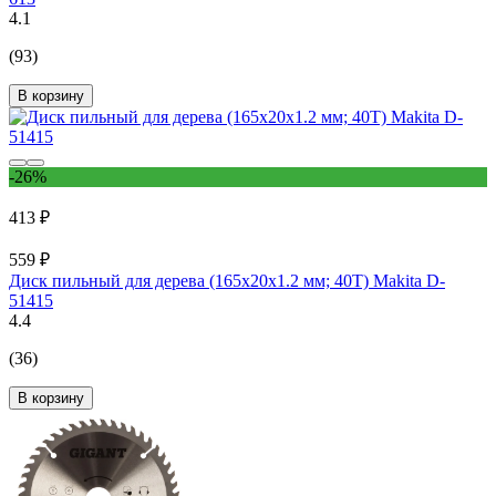
4.1
(93)
В корзину
-26%
413 ₽
559 ₽
Диск пильный для дерева (165x20x1.2 мм; 40T) Makita D-
51415
4.4
(36)
В корзину