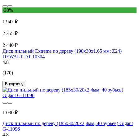
-20%
1 947 ₽
2 355 ₽
2 440 ₽
Диск пильный Extreme по дереву (190х30х1,65 мм; Z24)
DEWALT DT 10304
4.8
(170)
В корзину
1 090 ₽
Диск пильный по дереву (185х30/20х2,4мм; 40 зубьев) Gigant
G-11096
4.8