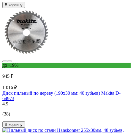
В корзину
до -19%
945 ₽
1 016 ₽
Диск пильный по дереву (190х30 мм; 40 зубьев) Makita D-
64973
4.9
(38)
В корзину