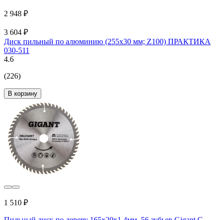
2 948 ₽
3 604 ₽
Диск пильный по алюминию (255х30 мм; Z100) ПРАКТИКА
030-511
4.6
(226)
В корзину
1 510 ₽
Пильный диск по дереву 165x20x1,4мм, 56 зубьев Gigant G-