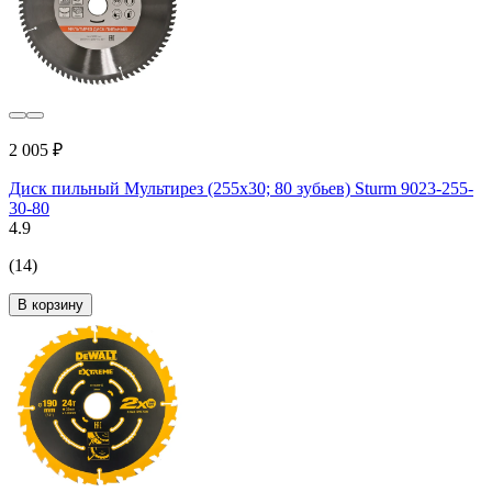
2 005 ₽
Диск пильный Мультирез (255x30; 80 зубьев) Sturm 9023-255-
30-80
4.9
(14)
В корзину