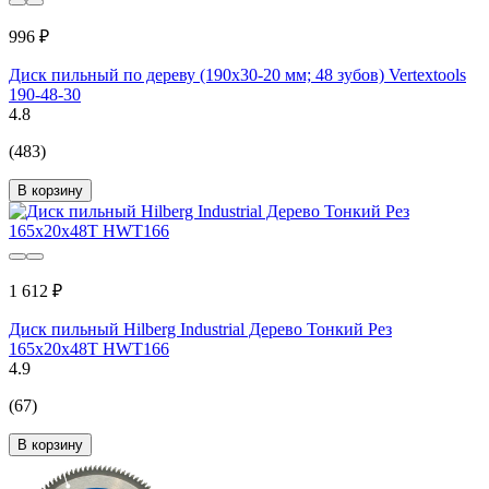
996 ₽
Диск пильный по дереву (190х30-20 мм; 48 зубов) Vertextools
190-48-30
4.8
(483)
В корзину
1 612 ₽
Диск пильный Hilberg Industrial Дерево Тонкий Рез
165x20x48Т HWT166
4.9
(67)
В корзину