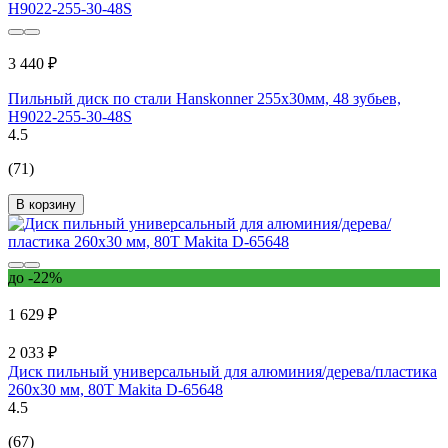
3 440 ₽
Пильный диск по стали Hanskonner 255x30мм, 48 зубьев,
H9022-255-30-48S
4.5
(71)
В корзину
до -22%
1 629 ₽
2 033 ₽
Диск пильный универсальный для алюминия/дерева/пластика
260x30 мм, 80T Makita D-65648
4.5
(67)