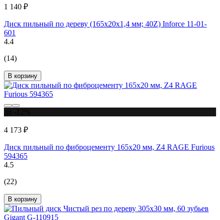
1 140 ₽
Диск пильный по дереву (165х20х1,4 мм; 40Z) Inforce 11-01-
601
4.4
(14)
В корзину
до -12%
4 173 ₽
Диск пильный по фиброцементу 165x20 мм, Z4 RAGE Furious
594365
4.5
(22)
В корзину