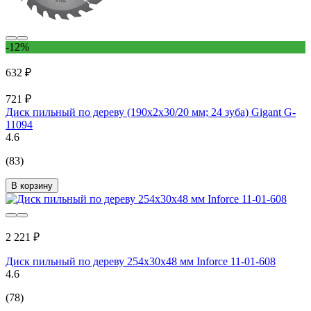
-12%
632 ₽
721 ₽
Диск пильный по дереву (190х2х30/20 мм; 24 зуба) Gigant G-
11094
4.6
(83)
В корзину
2 221 ₽
Диск пильный по дереву 254х30х48 мм Inforce 11-01-608
4.6
(78)