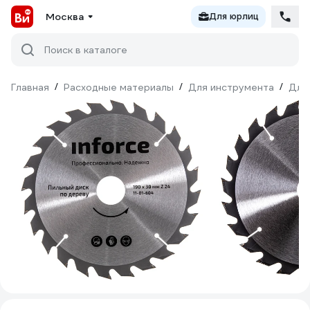
Москва
Для юрлиц
Поиск в каталоге
Главная
/
Расходные материалы
/
Для инструмента
/
Для