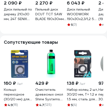
2 090 ₽
2 270 ₽
6 043 ₽
2 4
Диск пильный по
Пильный диск
Диск пильный
Диск
дереву 210х30
DCUT TCT SAW
WOODWORK
дере
мм, 24Т SENIX
BLADE 190х30мм
190x30x2,3/1,2 5
(190х
AECS-0008
24T ATB DS19024
ATB Z=24
мм; 
5
(3)
4.
286.790.24M
271.
Сопутствующие товары
160 ₽
429 ₽
138 ₽
97 
/шт
/шт
Кольцо
Очиститель
Набор колец 2 шт,
Набо
переходное
древесных смол
30/20 мм, Т= 1.2 и
пере
(30/20 мм) для
Shine Systems
1.5 мм, сталь для
30/1
дисков ПРАКТИКА
ResinOFF 750 мл
пильных дисков
диск
4.9
(16)
4.7
(125)
5
(4)
4.