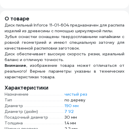
776-768
SS876
METALLICA
1.5 и
Optima 903872
MON
386
О товаре
Диск пильный Inforce 11-01-604 предназначен для распила
изделий из древесины с помощью циркулярной пилы.
Зубья оснастки оснащены твердосплавными напайками с
ровной геометрией и имеют специальную заточку для
качественной распиловки заготовок.
Диск обеспечивает высокую скорость резки, идеальный
баланс и отличную точность.
Внимание,
изображение товара может отличаться от
реального! Верные параметры указаны в технических
характеристиках товара.
Характеристики
Назначение
чистый рез
Тип
по дереву
Диаметр
190 мм
Диаметр (дюйм)
7 1/2
Посадочный диаметр
30 мм
Толщина
1.4 мм
Ширина пропила
2.2 мм