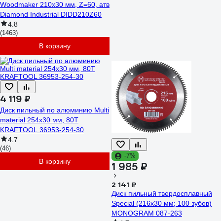
Woodmaker 210x30 мм, Z=60, атв
Diamond Industrial DIDD210Z60
4.8
(1463)
В корзину
4 119 ₽
Диск пильный по алюминию Multi
material 254x30 мм, 80Т
KRAFTOOL 36953-254-30
4.7
(46)
-7%
В корзину
1 985 ₽
2 141 ₽
Диск пильный твердосплавный
Special (216х30 мм; 100 зубов)
MONOGRAM 087-263