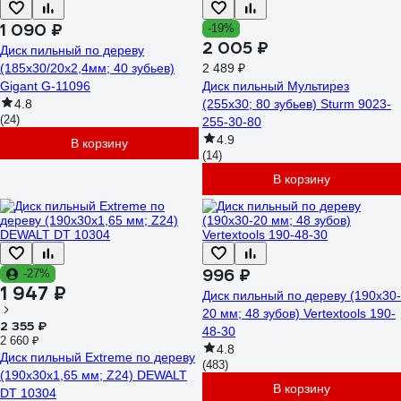
1 090 ₽
-19%
2 005 ₽
Диск пильный по дереву
(185х30/20х2,4мм; 40 зубьев)
2 489 ₽
Gigant G-11096
Диск пильный Мультирез
4.8
(255x30; 80 зубьев) Sturm 9023-
(24)
255-30-80
4.9
В корзину
(14)
В корзину
996 ₽
-27%
1 947 ₽
Диск пильный по дереву (190х30-
20 мм; 48 зубов) Vertextools 190-
2 355 ₽
48-30
2 660 ₽
4.8
Диск пильный Extreme по дереву
(483)
(190х30х1,65 мм; Z24) DEWALT
В корзину
DT 10304