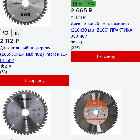
до -14%
2 665 ₽
2 873 ₽
Диск пильный по алюминию
(216х30 мм; Z100) ПРАКТИКА
030-467
2 112 ₽
4.6
Диск пильный по дереву
(226)
(185х30х1,4 мм; 40Z) Inforce 11-
В корзину
01-602
4.6
(78)
В корзину