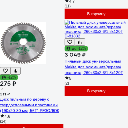
4.7
(11)
В корзину
до -12%
3 049 ₽
Пильный диск универсальный
Makita для алюминия/дерева/
пластика, 260x30x2.6/1.8x120T
-12%
D-81832
5
275 ₽
(2)
В корзину
311 ₽
Диск пильный по дереву с
твердосплавными пластинами
(190x20-30 мм; 56Т) РЕЗОЛЮКС
61540
4.6
(14)