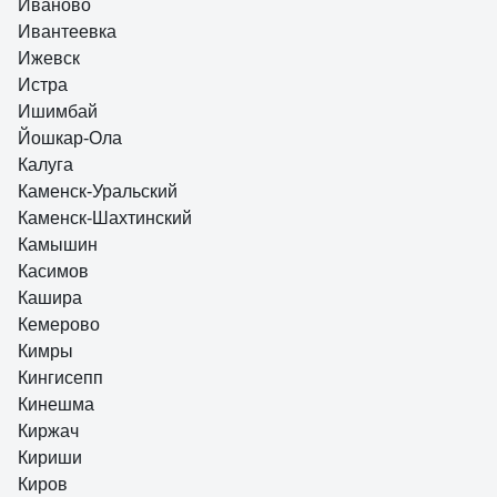
Иваново
Ивантеевка
Ижевск
Истра
Ишимбай
Йошкар-Ола
Калуга
Каменск-Уральский
Каменск-Шахтинский
Камышин
Касимов
Кашира
Кемерово
Кимры
Кингисепп
Кинешма
Киржач
Кириши
Киров