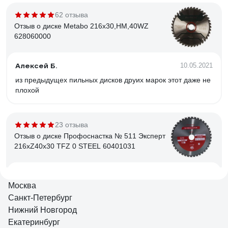
62 отзыва
Отзыв о диске Metabo 216x30,HM,40WZ
628060000
Алексей Б.
10.05.2021
из предыдущех пильных дисков друих марок этот даже не
плохой
23 отзыва
Отзыв о диске Профоснастка № 511 Эксперт
216xZ40x30 TFZ 0 STEEL 60401031
Ворожбянов Александр
31.10.2020
Москва
Сочетание цена/качество
Санкт-Петербург
Нижний Новгород
Екатеринбург
12 отзывов