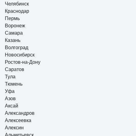
Челябинск
Отзыв о диске Patriot 190х56х30/20/16
810010016
Краснодар
Пермь
Воронеж
Денис
17.10.2017
Самара
ровный рез
Казань
Волгоград
Новосибирск
Ростов-на-Дону
Саратов
Тула
Тюмень
Уфа
Азов
Аксай
Александров
Алексеевка
Алексин
Альметьевск