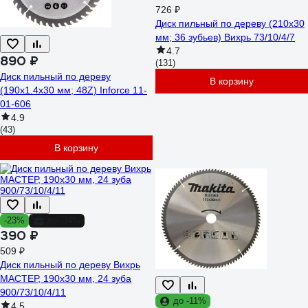
726 ₽
Диск пильный по дереву (210х30
мм; 36 зубьев) Вихрь 73/10/4/7
4.7
890 ₽
(131)
Диск пильный по дереву
В корзину
(190х1.4x30 мм; 48Z) Inforce 11-
01-606
4.9
(43)
В корзину
-23%
до -34%
390 ₽
509 ₽
Диск пильный по дереву Вихрь
МАСТЕР, 190х30 мм, 24 зуба
900/73/10/4/11
до -11%
4.5