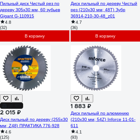
Пильный диск Чистый рез по
Диск пильный по дереву Чистый
дереву 305x30 мм, 60 зубьев
рез (210x30 мм; 48Т) Зубр
Gigant G-110915
36914-210-30-48_z01
4.8
4.7
(32)
(36)
В корзину
В корзину
1 883 ₽
до -6%
2 015 ₽
Диск пильный по алюминию
Диск пильный по дереву (255х30
(210х30 мм; 54Z) Inforce 11-01-
мм; Z48) ПРАКТИКА 776-928
611
4.6
4.1
(125)
(93)