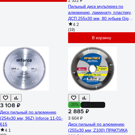
2 322 ₽
Пильный диск мультирез по
алюминию, ламинату, пластику,
ДСП 255x30 мм, 80 зубьев Gigant
G-110934
4.2
(19)
В корзину
3 108 ₽
-20%
до -24%
2 885 ₽
Диск пильный по алюминию
(254х30 мм; 96Z) Inforce 11-01-
3 604 ₽
615
Диск пильный по алюминию
4.1
(255х30 мм; Z100) ПРАКТИКА