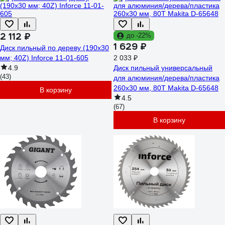
2 112 ₽
до -22%
1 629 ₽
Диск пильный по дереву (190х30
мм; 40Z) Inforce 11-01-605
2 033 ₽
4.9
Диск пильный универсальный
(43)
для алюминия/дерева/пластика
260x30 мм, 80T Makita D-65648
В корзину
4.5
(67)
В корзину