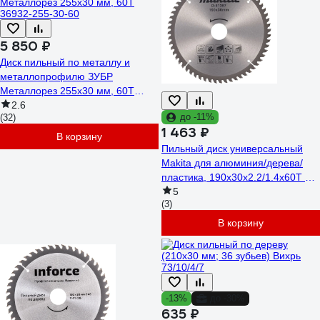
5 850 ₽
Диск пильный по металлу и
металлопрофилю ЗУБР
Металлорез 255x30 мм, 60Т
36932-255-30-60
2.6
до -11%
(32)
1 463 ₽
В корзину
Пильный диск универсальный
Makita для алюминия/дерева/
пластика, 190x30x2.2/1.4x60T D-
81387
5
(3)
В корзину
-13%
до -30%
635 ₽