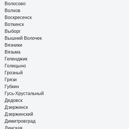
Волосово
Волхов
Воскресенск
Воткинск
Выборг
Вышний Волочек
Вязники
Вязьма
Геленджик
Голицыно
Грозный
Грязи
Губкин
Гусь-Хрустальный
Дедовск
Дзержинск
Дзержинский
Димитровград
Динская