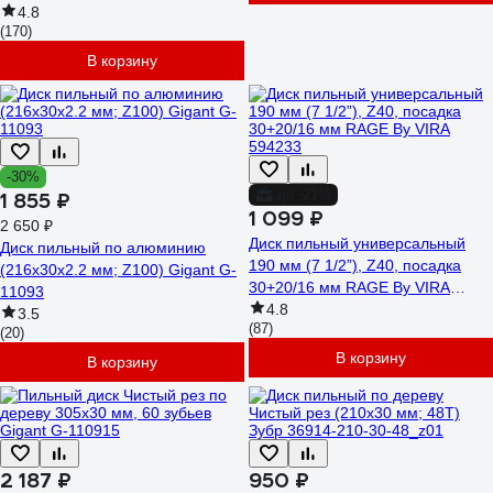
4.8
(170)
В корзину
-30%
до -21%
1 855 ₽
1 099 ₽
2 650 ₽
Диск пильный универсальный
Диск пильный по алюминию
190 мм (7 1/2”), Z40, посадка
(216x30х2.2 мм; Z100) Gigant G-
30+20/16 мм RAGE By VIRA
11093
594233
4.8
3.5
(87)
(20)
В корзину
В корзину
2 187 ₽
950 ₽