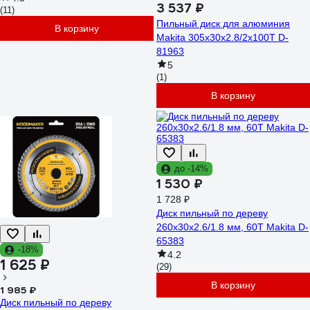
3 537 ₽
(11)
Пильный диск для алюминия
В корзину
Makita 305x30x2.8/2x100T D-
81963
5
(1)
В корзину
до -14%
1 530 ₽
1 728 ₽
Диск пильный по дереву
260x30x2.6/1.8 мм, 60T Makita D-
65383
-18%
4.2
1 625 ₽
(29)
В корзину
1 985 ₽
Диск пильный по дереву