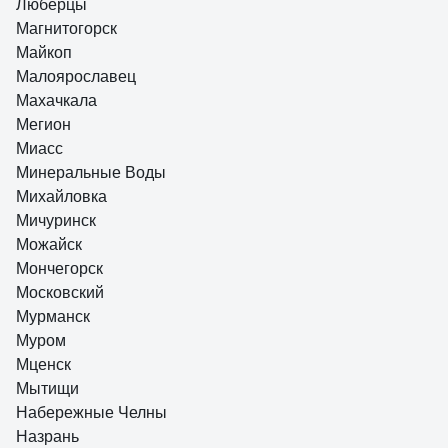
Люберцы
Магнитогорск
Майкоп
Малоярославец
Махачкала
Мегион
Миасс
Минеральные Воды
Михайловка
Мичуринск
Можайск
Мончегорск
Московский
Мурманск
Муром
Мценск
Мытищи
Набережные Челны
Назрань