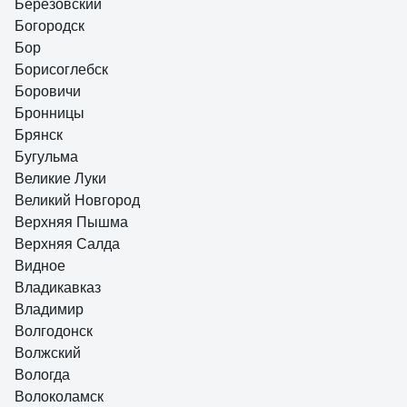
Березовский
Богородск
Бор
Борисоглебск
Боровичи
Бронницы
Брянск
Бугульма
Великие Луки
Великий Новгород
Верхняя Пышма
Верхняя Салда
Видное
Владикавказ
Владимир
Волгодонск
Волжский
Вологда
Волоколамск