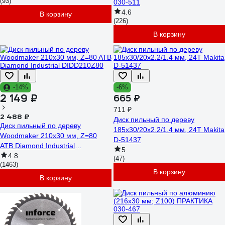
(93)
030-511
4.6
В корзину
(226)
В корзину
-14%
-6%
2 149 ₽
665 ₽
711 ₽
2 488 ₽
Диск пильный по дереву
Диск пильный по дереву
185x30/20x2.2/1.4 мм, 24T Makita
Woodmaker 210x30 мм, Z=80
D-51437
ATB Diamond Industrial
5
DIDD210Z80
4.8
(47)
(1463)
В корзину
В корзину