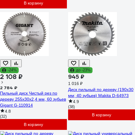
В корзину
-24%
до -23%
2 108 ₽
945 ₽
1 016 ₽
2 784 ₽
Диск пильный по дереву (190х30
Пильный диск Чистый рез по
мм; 40 зубьев) Makita D-64973
дереву 255x30х2,4 мм, 60 зубьев
4.9
Gigant G-110914
(38)
4.8
В корзину
(32)
В корзину