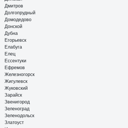
Дмитров
Долгопрудный
Домодедово
Донской
Дубна
Егорьевск
Елабуга
Елец
Ессентуки
Ефремов
Железногорск
Жигулевск
Жуковский
Зарайск
Звенигород
Зеленоград
Зеленодольск
Златоуст