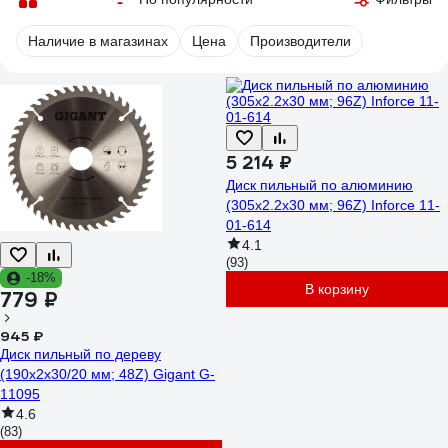
Наличие в магазинах
Цена
Производители
5 214 ₽
Диск пильный по алюминию
(305х2.2х30 мм; 96Z) Inforce 11-
01-614
4.1
(93)
-18%
В корзину
779 ₽
945 ₽
Диск пильный по дереву
(190х2х30/20 мм; 48Z) Gigant G-
11095
4.6
(83)