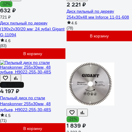
2 221 ₽
-12%
632 ₽
Диск пильный по дереву
721 ₽
254х30х48 мм Inforce 11-01-608
Диск пильный по дереву
4.6
(78)
(190х2х30/20 мм; 24 зуба) Gigant
G-11094
В корзину
4.6
(83)
В корзину
до -18%
4 197 ₽
Пильный диск по стали
Hanskonner 255x30мм, 48
зубьев, H9022-255-30-48S
4.5
-21%
(71)
1 839 ₽
В корзину