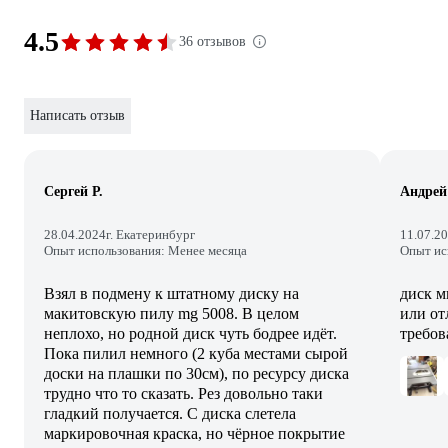
4.5
36 отзывов
Написать отзыв
Сергей Р.
Андрей
28.04.2024
г. Екатеринбург
11.07.2
Опыт использования: Менее месяца
Опыт ис
Взял в подмену к штатному диску на
диск м
макитовскую пилу mg 5008. В целом
или от
неплохо, но родной диск чуть бодрее идëт.
требов
Пока пилил немного (2 куба местами сырой
доски на плашки по 30см), по ресурсу диска
трудно что то сказать. Рез довольно таки
гладкий получается. С диска слетела
маркировочная краска, но чëрное покрытие