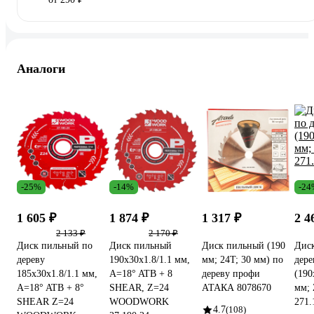
Аналоги
-25%
-14%
-24
1 605 ₽
1 874 ₽
1 317 ₽
2 4
2 133 ₽
2 170 ₽
Диск пильный по
Диск пильный
Диск пильный (190
Дис
дереву
190x30x1.8/1.1 мм,
мм; 24T; 30 мм) по
дере
185x30x1.8/1.1 мм,
A=18° ATB + 8
дереву профи
(190
A=18° ATB + 8°
SHEAR, Z=24
АТАКА 8078670
мм;
SHEAR Z=24
WOODWORK
271.
4.7
(108)