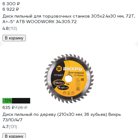
6 300 ₽
6 922 ₽
Диск пильный для торцовочных станков 305x2.4x30 мм, 72T,
A=-5° ATB WOODWORK 34.305.72
4.8
(113)
В корзину
-13%
до -30%
635 ₽
726 ₽
Диск пильный по дереву (210х30 мм; 36 зубьев) Вихрь
73/10/4/7
4.7
(131)
В корзину