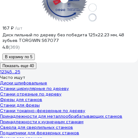
167 ₽
/шт
Диск пильный по дереву без победита 125x22.23 мм, 48
зубьев TORGWIN S67077
4.8
(369)
В корзину по 5
Показать еще 40
1
2
3
4
5
...
25
Часто ищут
Диски шлифовальные
Станки циркулярные по дереву
Станки отрезные по дереву
Фрезы для станков
Станки для фрезы
Станки токарно-фрезерные по дереву
Принадлежности для металлообрабатывающих станков
Принадлежности к кузнечным станкам
Сверла для сверлильных станков
Подшипники для фрезерных станков