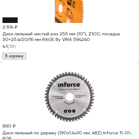
до -6%
2 614 ₽
Диск пильный чистый рез 255 мм (10”), Z100, посадка
30+25.4/20/16 мм RAGE By VIRA 594240
4.1
(38)
В корзину
890 ₽
Диск пильный по дереву (190х1.4x30 мм; 48Z) Inforce 11-01-
606