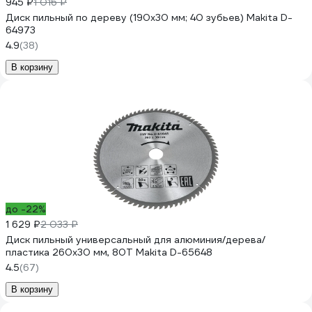
945 ₽
1 016 ₽
Диск пильный по дереву (190х30 мм; 40 зубьев) Makita D-
64973
4.9
(38)
В корзину
до -22%
1 629 ₽
2 033 ₽
Диск пильный универсальный для алюминия/дерева/
пластика 260x30 мм, 80T Makita D-65648
4.5
(67)
В корзину