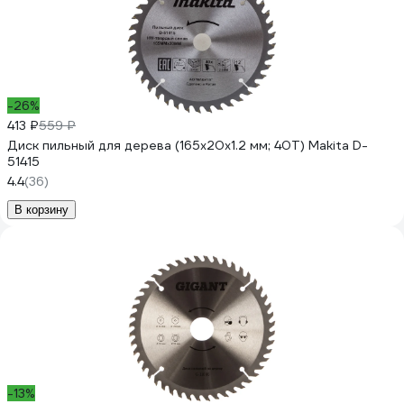
-26%
413 ₽
559 ₽
Диск пильный для дерева (165x20x1.2 мм; 40T) Makita D-
51415
4.4
(36)
В корзину
-13%