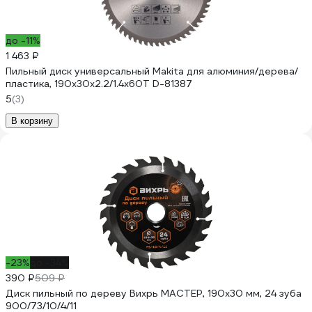
до -11%
1 463 ₽
Пильный диск универсальный Makita для алюминия/дерева/
пластика, 190x30x2.2/1.4x60T D-81387
5
(3)
В корзину
-23%
до -34%
390 ₽
509 ₽
Диск пильный по дереву Вихрь МАСТЕР, 190х30 мм, 24 зуба
900/73/10/4/11