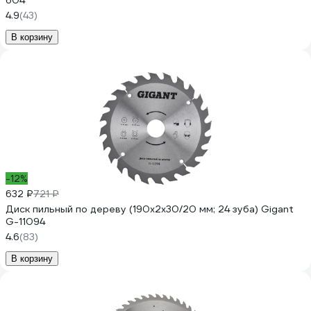
604
4.9
(43)
В корзину
-12%
632 ₽
721 ₽
Диск пильный по дереву (190х2х30/20 мм; 24 зуба) Gigant
G-11094
4.6
(83)
В корзину