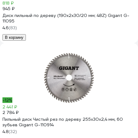
818 ₽
945 ₽
Диск пильный по дереву (190х2х30/20 мм; 48Z) Gigant G-
11095
4.6
(83)
В корзину
-12%
2 441 ₽
2 784 ₽
Пильный диск Чистый рез по дереву 255x30х2,4 мм, 60
зубьев Gigant G-110914
4.8
(32)