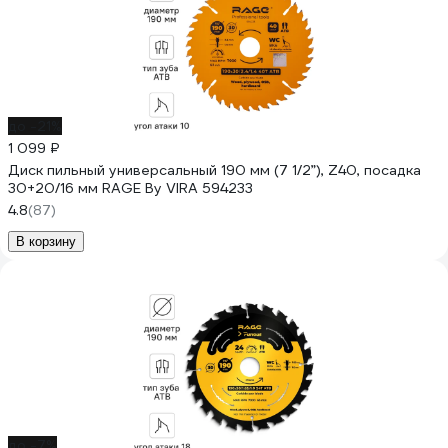
до -21%
1 099 ₽
Диск пильный универсальный 190 мм (7 1/2”), Z40, посадка
30+20/16 мм RAGE By VIRA 594233
4.8
(87)
В корзину
до -7%