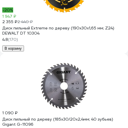
-20%
1 947 ₽
2 355 ₽
2 440 ₽
Диск пильный Extreme по дереву (190х30х1,65 мм; Z24)
DEWALT DT 10304
4.8
(170)
В корзину
1 090 ₽
Диск пильный по дереву (185х30/20х2,4мм; 40 зубьев)
Gigant G-11096