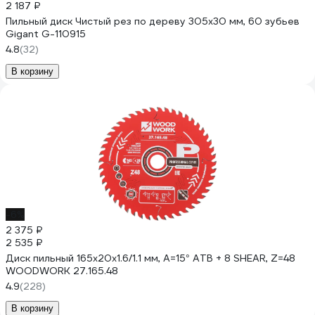
2 187 ₽
Пильный диск Чистый рез по дереву 305x30 мм, 60 зубьев
Gigant G-110915
4.8
(32)
В корзину
-6%
2 375 ₽
2 535 ₽
Диск пильный 165x20x1.6/1.1 мм, A=15° ATB + 8 SHEAR, Z=48
WOODWORK 27.165.48
4.9
(228)
В корзину