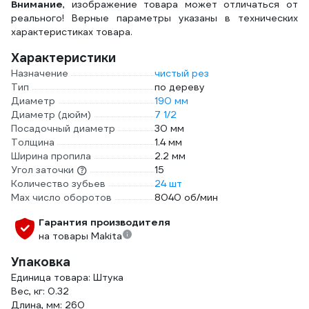
Внимание
, изображение товара может отличаться от
реального! Верные параметры указаны в технических
характеристиках товара.
Характеристики
Назначение
чистый рез
Тип
по дереву
Диаметр
190 мм
Диаметр (дюйм)
7 1/2
Посадочный диаметр
30 мм
Толщина
1.4 мм
Ширина пропила
2.2 мм
Угол заточки
15
Количество зубьев
24 шт
Max число оборотов
8040 об/мин
Гарантия производителя
на товары Makita
Упаковка
Единица товара: Штука
Вес, кг: 0.32
Длина, мм: 260