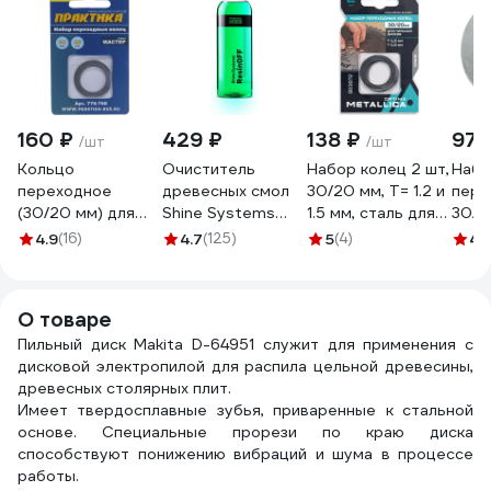
160 ₽
429 ₽
138 ₽
97 
/шт
/шт
Кольцо
Очиститель
Набор колец 2 шт,
Набо
переходное
древесных смол
30/20 мм, Т= 1.2 и
пере
(30/20 мм) для
Shine Systems
1.5 мм, сталь для
30/1
дисков ПРАКТИКА
ResinOFF 750 мл
пильных дисков
диск
4.9
(16)
4.7
(125)
5
(4)
4.
776-768
SS876
METALLICA
1.5 и
Optima 903872
MON
386
О товаре
Пильный диск Makita D-64951 служит для применения с
дисковой электропилой для распила цельной древесины,
древесных столярных плит.
Имеет твердосплавные зубья, приваренные к стальной
основе. Специальные прорези по краю диска
способствуют понижению вибраций и шума в процессе
работы.