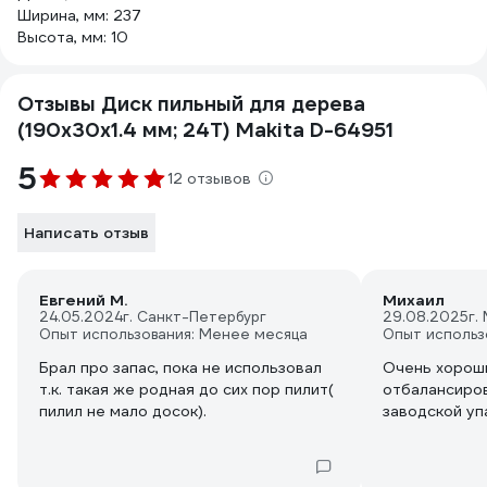
Ширина, мм: 237
Высота, мм: 10
Отзывы Диск пильный для дерева
(190x30x1.4 мм; 24T) Makita D-64951
5
12 отзывов
Написать отзыв
Евгений М.
Михаил
24.05.2024
г. Санкт-Петербург
29.08.2025
г.
Опыт использования: Менее месяца
Опыт использ
Брал про запас, пока не использовал
Очень хороши
т.к. такая же родная до сих пор пилит(
отбалансиров
пилил не мало досок).
заводской уп