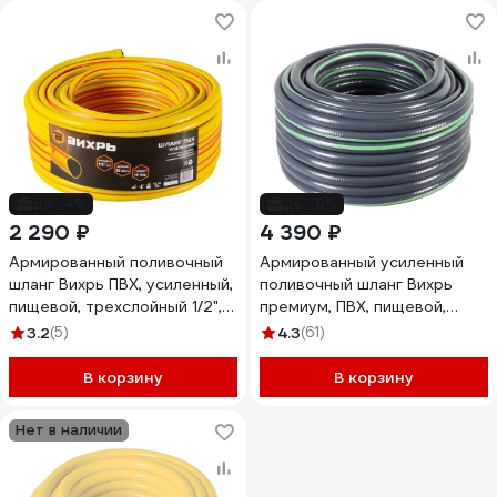
до -4%
до -6%
2 290 ₽
4 390 ₽
Армированный поливочный
Армированный усиленный
шланг Вихрь ПВХ, усиленный,
поливочный шланг Вихрь
пищевой, трехслойный 1/2",
премиум, ПВХ, пищевой,
50 м, жёлтый 73/7/2/33
четырехслойный, 3/4", 25 м
3.2
(5)
4.3
(61)
73/7/2/11
В корзину
В корзину
Нет в наличии