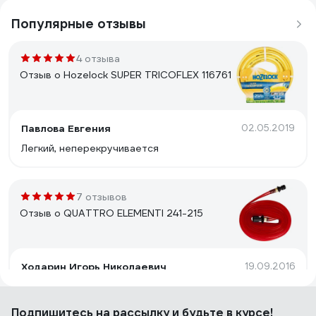
Популярные отзывы
4 отзыва
Отзыв о Hozelock SUPER TRICOFLEX 116761
Павлова Евгения
02.05.2019
Легкий, неперекручивается
7 отзывов
Отзыв о QUATTRO ELEMENTI 241-215
Ходарин Игорь Николаевич
19.09.2016
Нет падения давления при длине 15 метров, т.е.
поливает равномерно по всей длине. При двух
Подпишитесь
на рассылку
и будьте в курсе!
атмосферах на входе дает ширину зоны полива