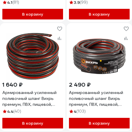
трехслойный, 1/2", 25 м,
трехслойный, 3/4", 50 м,
4.1
(81)
3.9
(99)
жёлтый 73/7/2/6
жёлтый 73/7/2/5
В корзину
В корзину
1 640 ₽
2 490 ₽
Армированный усиленный
Армированный усиленный
поливочный шланг Вихрь
поливочный шланг Вихрь
премиум, ПВХ, пищевой,
премиум, ПВХ, пищевой,
трехслойный, 1/2", 25 м
трехслойный, 3/4", 25 м
4.4
(40)
4
(103)
73/7/2/10
73/7/2/7
В корзину
В корзину