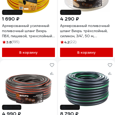
до -13%
до -10%
1 690 ₽
4 290 ₽
Армированный усиленный
Армированный поливочный
поливочный шланг Вихрь
шланг Вихрь трёхслойный,
ПВХ, пищевой, трехслойный,
силикон, 3/4", 50 м,
3/4", 25 м, жёлтый 73/7/2/4
прозрачный 73/7/2/32
3.8
(195)
4.2
(22)
В корзину
В корзину
до -7%
до -11%
4 990 ₽
8 790 ₽