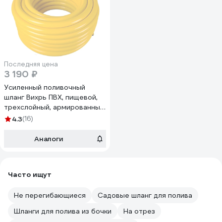
Последняя цена
3 190 ₽
Усиленный поливочный
шланг Вихрь ПВХ, пищевой,
трехслойный, армированный,
1", 25 м, жёлтый 73/7/2/34
4.3
(16)
Аналоги
Часто ищут
Не перегибающиеся
Садовые шланг для полива
Шланги для полива из бочки
На отрез