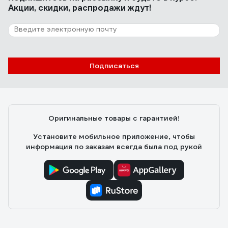
Акции, скидки, распродажи ждут!
примерно 4 метра (по 2 метра в каждую сторону от
шланга). При четырех атмосферах дает где-то 6
метров. Легко раскладывается, не хрупкий.
32 отзыва
Отзыв о QUATTRO ELEMENTI 241-222
Подписаться
Нина С.
23.05.2019
Недорогой, можно легко коммутировать с помощью
стандартных переходников с другими шлангами.
Оригинальные товары с гарантией!
Установите мобильное приложение, чтобы
информация по заказам всегда была под рукой