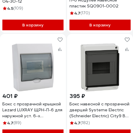
П-6 модулей навесной
04-30-12
пластик SQ0901-0002
4.5
(109)
4.7
(170)
В корзину
В корзину
401 ₽
395 ₽
Бокс с прозрачной крышкой
Бокс навесной с прозрачной
Lezard LUXRAY ЩРН-П-6 для
дверцей Systeme Electric
наружной уст. 6-х
(Schneider Electric) City9 Box
модульных устройств 731-
6 модулей EZ9EAB106
4.7
(89)
4.7
(182)
2000-006