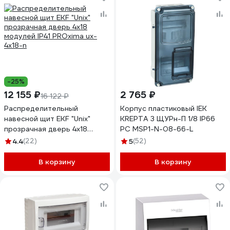
-25%
12 155 ₽
2 765 ₽
16 122 ₽
Распределительный
Корпус пластиковый IEK
навесной щит EKF "Unix"
KREPTA 3 ЩУРн-П 1/8 IP66
прозрачная дверь 4х18
PC MSP1-N-08-66-L
модулей IP41 PROxima ux-
4.4
(22)
5
(52)
4x18-n
В корзину
В корзину