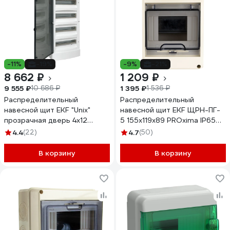
-11%
-19%
-9%
-21%
8 662 ₽
1 209 ₽
9 555 ₽
1 395 ₽
10 686 ₽
1 536 ₽
Распределительный
Распределительный
навесной щит EKF "Unix"
навесной щит EKF ЩРН-ПГ-
прозрачная дверь 4х12
5 155х119х89 PROxima IP65
модулей IP41 PROxima ux-
Pb65-n-pg-5
4.4
(22)
4.7
(50)
4x12-n
В корзину
В корзину