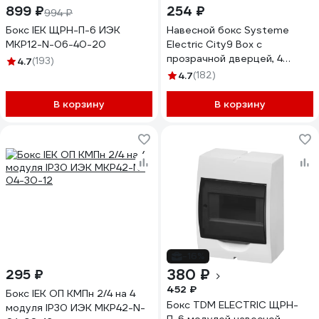
899 ₽
254 ₽
994 ₽
Бокс IEK ЩРН-П-6 ИЭК
Навесной бокс Systeme
MKP12-N-06-40-20
Electric City9 Box с
прозрачной дверцей, 4
4.7
(193)
модуля EZ9EAB104
4.7
(182)
В корзину
В корзину
-16%
380 ₽
295 ₽
452 ₽
Бокс IEK ОП КМПн 2/4 на 4
Бокс TDM ELECTRIC ЩРН-
модуля IP30 ИЭК MKP42-N-