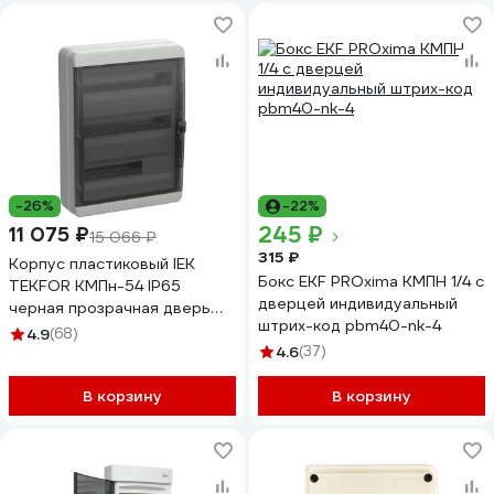
-26%
-22%
245 ₽
11 075 ₽
15 066 ₽
315 ₽
Корпус пластиковый IEK
Бокс EKF PROxima КМПН 1/4 с
TEKFOR КМПн-54 IP65
дверцей индивидуальный
черная прозрачная дверь
штрих-код pbm40-nk-4
TF5-KP72-N-54-65-K03-
4.9
(68)
K02
4.6
(37)
В корзину
В корзину