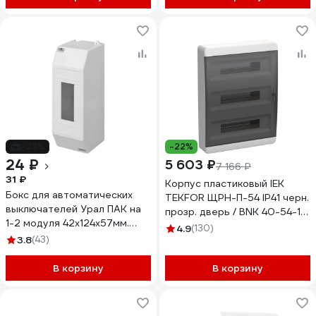
-23%
-22%
24 ₽
5 603 ₽
7 166 ₽
31 ₽
Корпус пластиковый IEK
Бокс для автоматических
TEKFOR ЩРН-П-54 IP41 черн.
выключателей Урал ПАК на
прозр. дверь / BNK 40-54-1
1-2 модуля 42х124х57мм.
TF5-KP12-N-54-41-K01-K03
4.9
(130)
IP20, индивидуальный
3.8
(43)
штрих-код, (45)
БВ-5019042-045-i
В корзину
В корзину