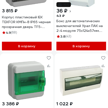
-16%
36 ₽
3 815 ₽
43 ₽
Корпус пластиковый IEK
Бокс для автоматических
TEKFOR КМПн-8 IP65 черная
выключателей Урал ПАК на
прозрачная дверь TF5-
2-4 модуля 75х124х57мм.
KP72-N-08-65-K03-K02
4.9
(68)
IP20, индивидуальный
3.8
(43)
штрих-код, (28) БВ-5119075-
028-i
В корзину
В корзину
3 386 ₽
1 022 ₽