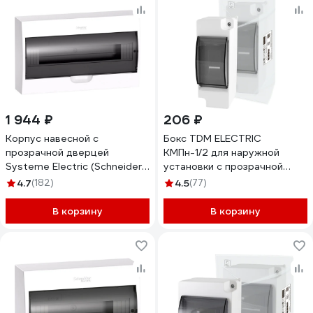
1 944 ₽
206 ₽
Корпус навесной с
Бокс TDM ELECTRIC
прозрачной дверцей
КМПн-1/2 для наружной
Systeme Electric (Schneider
установки с прозрачной
Electric) City9 Box
крышкой, IP30, Народный
4.7
(182)
4.5
(77)
1ряд/18модулей (ранее
SQ0907-0601
PRA29118) EZ9E118S2SRU
В корзину
В корзину