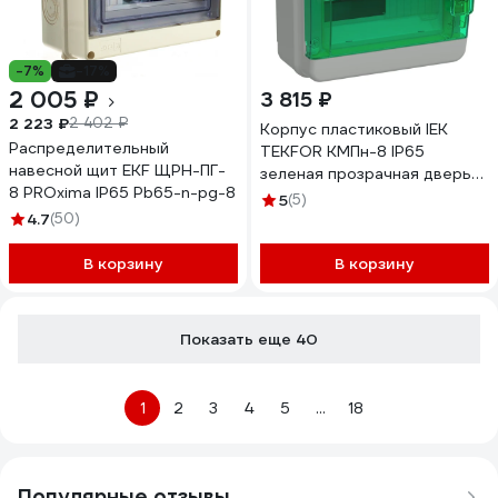
-7%
-17%
2 005 ₽
3 815 ₽
2 223 ₽
2 402 ₽
Корпус пластиковый IEK
Распределительный
TEKFOR КМПн-8 IP65
навесной щит EKF ЩРН-ПГ-
зеленая прозрачная дверь
8 PROxima IP65 Pb65-n-pg-8
TF5-KP72-N-08-65-K03-
5
(5)
K06
4.7
(50)
В корзину
В корзину
Показать еще 40
1
2
3
4
5
...
18
Популярные отзывы