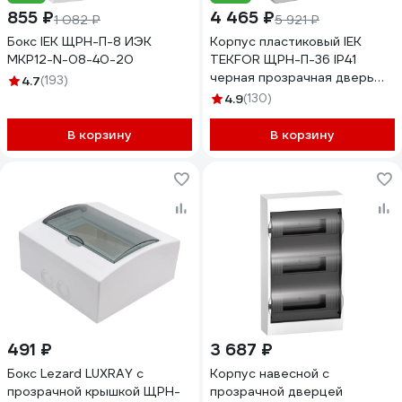
855 ₽
4 465 ₽
1 082 ₽
5 921 ₽
Бокс IEK ЩРН-П-8 ИЭК
Корпус пластиковый IEK
MKP12-N-08-40-20
TEKFOR ЩРН-П-36 IP41
черная прозрачная дверь
4.7
(193)
TF5-KP12-N-36-41-K01-K03
4.9
(130)
В корзину
В корзину
491 ₽
3 687 ₽
Бокс Lezard LUXRAY с
Корпус навесной с
прозрачной крышкой ЩРН-
прозрачной дверцей