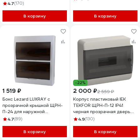
4.7
(170)
В корзину
В корзину
-22%
1 519 ₽
2 000 ₽
2 559 ₽
Бокс Lezard LUXRAY с
Корпус пластиковый IEK
прозрачной крышкой ЩРН-
TEKFOR ЩРН-П-12 IP41
П-24 для наружной
черная прозрачная дверь
установки 731-2000-024
TF5-KP12-N-12-41-K01-K03
4.7
(89)
4.9
(130)
В корзину
В корзину