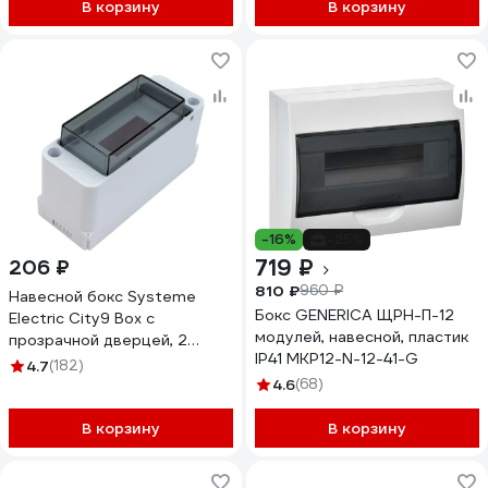
В корзину
В корзину
-16%
-25%
719 ₽
206 ₽
810 ₽
960 ₽
Навесной бокс Systeme
Бокс GENERICA ЩРН-П-12
Electric City9 Box с
модулей, навесной, пластик
прозрачной дверцей, 2
IP41 MKP12-N-12-41-G
модуля EZ9EAB102
4.7
(182)
4.6
(68)
В корзину
В корзину