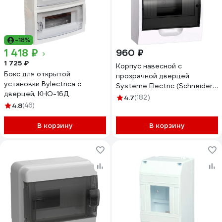
-18%
1 418 ₽
960 ₽
1 725 ₽
Корпус навесной с
Бокс для открытой
прозрачной дверцей
установки Bylectrica с
Systeme Electric (Schneider
дверцей, КНО-16Д
Electric) City9 Box
4.7
(182)
4.8
(46)
1ряд/8модулей
EZ9E108S2SRU
В корзину
В корзину