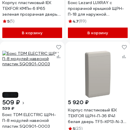
Корпус пластиковый IEK
Бокс Lezard LUXRAY с
TEKFOR КМПн-6 IP65
прозрачной крышкой ЩРН-
зеленая прозрачная дверь
П-18 для наружной
TF5-KP72-N-06-65-K03-
установки 731-2000-018
5
(5)
4.7
(89)
K06
В корзину
В корзину
-6%
509 ₽
5 920 ₽
539 ₽
Корпус пластиковый IEK
Бокс TDM ELECTRIC ЩРН-
TEKFOR ЩРН-П-36 IP41
П-8 модулей навесной
белая дверь TF5-KP13-N-36-
пластик SQ0901-0003
41-K01-K01
5
(25)