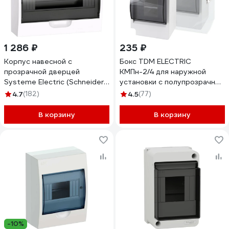
1 286 ₽
235 ₽
Корпус навесной с
Бокс TDM ELECTRIC
прозрачной дверцей
КМПн-2/4 для наружной
Systeme Electric (Schneider
установки с полупрозрачной
Electric) City9 Box
крышкой, IP30 НАРОДНЫЙ
4.7
(182)
4.5
(77)
1ряд/12модулей (ранее
SQ0907-0602
MIP12112S) EZ9E112S2SRU
В корзину
В корзину
-10%