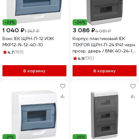
-23%
-24%
1 040 ₽
3 086 ₽
1 347 ₽
4 081 ₽
Бокс IEK ЩРН-П-12 ИЭК
Корпус пластиковый IEK
MKP12-N-12-40-10
TEKFOR ЩРН-П-24 IP41 черн.
прозр. дверь / BNK 40-24-1
4.7
(193)
TF5-KP12-N-24-41-K01-K03
4.9
(130)
В корзину
В корзину
-21%
-25%