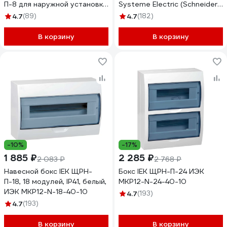
П-8 для наружной установки
Systeme Electric (Schneider
731-2000-008
Electric) City9 Box
4.7
(89)
4.7
(182)
3ряд/36модулей (ранее
MIP12312S) EZ9E312S2SRU
В корзину
В корзину
-10%
-17%
1 885 ₽
2 285 ₽
2 083 ₽
2 768 ₽
Навесной бокс IEK ЩРН-
Бокс IEK ЩРН-П-24 ИЭК
П-18, 18 модулей, IP41, белый,
MKP12-N-24-40-10
ИЭК MKP12-N-18-40-10
4.7
(193)
4.7
(193)
В корзину
В корзину