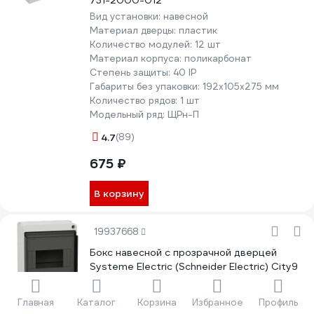
731-2000-012
Вид установки:
навесной
Материал дверцы:
пластик
Количество модулей:
12 шт
Материал корпуса:
поликарбонат
Степень защиты:
40 IP
Габариты без упаковки:
192х105х275 мм
Количество рядов:
1 шт
Модельный ряд:
ЩРн-П
4.7
(89)
675 ₽
В корзину
19937668
Бокс навесной с прозрачной дверцей
Systeme Electric (Schneider Electric) City9
Box 6 модулей EZ9EAB106
Вид установки:
навесной
Главная
Каталог
Корзина
Избранное
Профиль
Материал рамы:
пластик