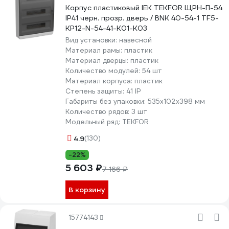
Корпус пластиковый IEK TEKFOR ЩРН-П-54
IP41 черн. прозр. дверь / BNK 40-54-1 TF5-
KP12-N-54-41-K01-K03
Вид установки:
навесной
Материал рамы:
пластик
Материал дверцы:
пластик
Количество модулей:
54 шт
Материал корпуса:
пластик
Степень защиты:
41 IP
Габариты без упаковки:
535х102х398 мм
Количество рядов:
3 шт
Модельный ряд:
TEKFOR
4.9
(130)
-22%
5 603 ₽
7 166 ₽
В корзину
15774143