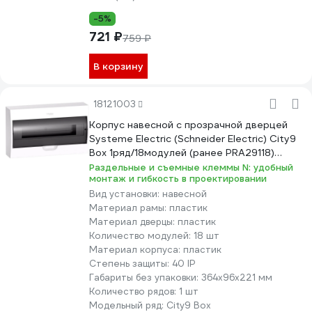
-5%
721 ₽
759 ₽
В корзину
18121003
Корпус навесной с прозрачной дверцей
Systeme Electric (Schneider Electric) City9
Box 1ряд/18модулей (ранее PRA29118)
EZ9E118S2SRU
Раздельные и съемные клеммы N: удобный
монтаж и гибкость в проектировании
Вид установки:
навесной
Материал рамы:
пластик
Материал дверцы:
пластик
Количество модулей:
18 шт
Материал корпуса:
пластик
Степень защиты:
40 IP
Габариты без упаковки:
364х96х221 мм
Количество рядов:
1 шт
Модельный ряд:
City9 Box