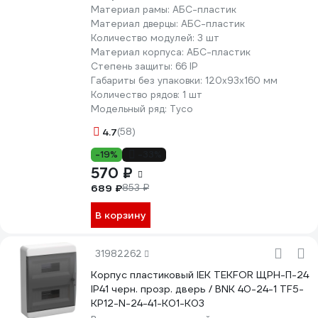
Материал рамы:
АБС-пластик
Материал дверцы:
АБС-пластик
Количество модулей:
3 шт
Материал корпуса:
АБС-пластик
Степень защиты:
66 IP
Габариты без упаковки:
120х93х160 мм
Количество рядов:
1 шт
Модельный ряд:
Тусо
4.7
(58)
-19%
-33%
570 ₽
689 ₽
853 ₽
В корзину
31982262
Корпус пластиковый IEK TEKFOR ЩРН-П-24
IP41 черн. прозр. дверь / BNK 40-24-1 TF5-
KP12-N-24-41-K01-K03