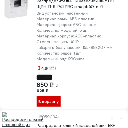
Распределительный навесной щит EKF
ЩРН-П-6 IP41 PROxima pb40-n-6
Вид установки:
настенный
Материал рамы:
ABS пластик
Материал дверцы:
АБС-пластик
Количество модулей:
6 шт
Материал корпуса:
АБС-пластик
Степень защиты:
41 IP
Габариты без упаковки:
155х98х207 мм
Количество рядов:
1 шт
Модельный ряд:
PROxima
4.8
(125)
-8%
850 ₽
925 ₽
В корзину
16059094
Распределительный навесной щит EKF