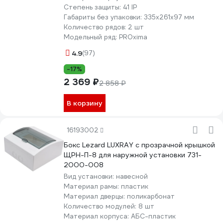
Степень защиты:
41 IP
Габариты без упаковки:
335х261х97 мм
Количество рядов:
2 шт
Модельный ряд:
PROxima
4.9
(97)
-17%
2 369 ₽
2 858 ₽
В корзину
16193002
Бокс Lezard LUXRAY с прозрачной крышкой
ЩРН-П-8 для наружной установки 731-
2000-008
Вид установки:
навесной
Материал рамы:
пластик
Материал дверцы:
поликарбонат
Количество модулей:
8 шт
Материал корпуса:
АБС-пластик