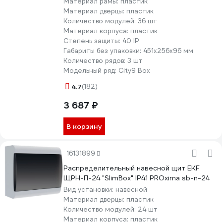
Материал рамы:
пластик
Материал дверцы:
пластик
Количество модулей:
36 шт
Материал корпуса:
пластик
Степень защиты:
40 IP
Габариты без упаковки:
451х256х96 мм
Количество рядов:
3 шт
Модельный ряд:
City9 Box
4.7
(182)
3 687 ₽
В корзину
16131899
Распределительный навесной щит EKF
ЩРН-П-24 "SlimBox" IP41 PROxima sb-n-24
Вид установки:
навесной
Материал дверцы:
пластик
Количество модулей:
24 шт
Материал корпуса:
пластик