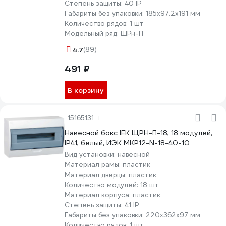
Степень защиты:
40 IP
Габариты без упаковки:
185х97.2х191 мм
Количество рядов:
1 шт
Модельный ряд:
ЩРн-П
4.7
(89)
491 ₽
В корзину
15165131
Навесной бокс IEK ЩРН-П-18, 18 модулей,
IP41, белый, ИЭК MKP12-N-18-40-10
Вид установки:
навесной
Материал рамы:
пластик
Материал дверцы:
пластик
Количество модулей:
18 шт
Материал корпуса:
пластик
Степень защиты:
41 IP
Габариты без упаковки:
220х362х97 мм
Количество рядов:
1 шт