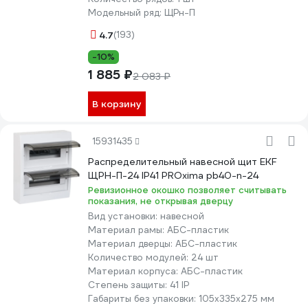
Модельный ряд:
ЩРн-П
4.7
(193)
-10%
1 885 ₽
2 083 ₽
В корзину
15931435
Распределительный навесной щит EKF
ЩРН-П-24 IP41 PROxima pb40-n-24
Ревизионное окошко позволяет считывать
показания, не открывая дверцу
Вид установки:
навесной
Материал рамы:
АБС-пластик
Материал дверцы:
АБС-пластик
Количество модулей:
24 шт
Материал корпуса:
АБС-пластик
Степень защиты:
41 IP
Габариты без упаковки:
105х335х275 мм