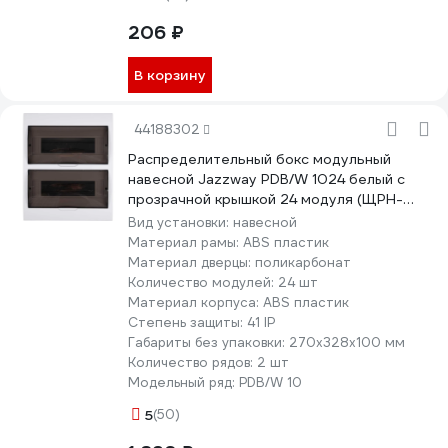
206 ₽
В корзину
44188302
Распределительный бокс модульный
навесной Jazzway PDB/W 1024 белый с
прозрачной крышкой 24 модуля (ЩРН-
П-24) IP41 5071698
Вид установки:
навесной
Материал рамы:
ABS пластик
Материал дверцы:
поликарбонат
Количество модулей:
24 шт
Материал корпуса:
ABS пластик
Степень защиты:
41 IP
Габариты без упаковки:
270х328х100 мм
Количество рядов:
2 шт
Модельный ряд:
PDB/W 10
5
(50)