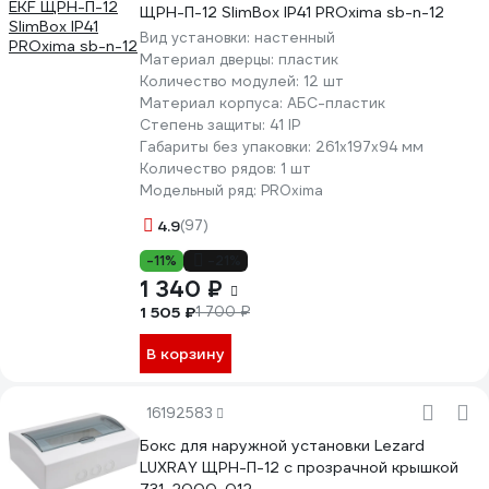
ЩРН-П-12 SlimBox IP41 PROxima sb-n-12
Вид установки:
настенный
Материал дверцы:
пластик
Количество модулей:
12 шт
Материал корпуса:
АБС-пластик
Степень защиты:
41 IP
Габариты без упаковки:
261х197х94 мм
Количество рядов:
1 шт
Модельный ряд:
PROxima
4.9
(97)
-11%
-21%
1 340 ₽
1 505 ₽
1 700 ₽
В корзину
16192583
Бокс для наружной установки Lezard
LUXRAY ЩРН-П-12 с прозрачной крышкой