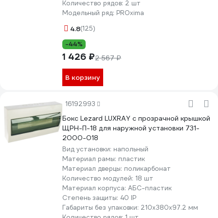
Количество рядов:
2 шт
Модельный ряд:
PROxima
4.8
(125)
-44%
1 426 ₽
2 567 ₽
В корзину
16192993
Бокс Lezard LUXRAY с прозрачной крышкой
ЩРН-П-18 для наружной установки 731-
2000-018
Вид установки:
напольный
Материал рамы:
пластик
Материал дверцы:
поликарбонат
Количество модулей:
18 шт
Материал корпуса:
АБС-пластик
Степень защиты:
40 IP
Габариты без упаковки:
210х380х97.2 мм
Количество рядов:
1 шт