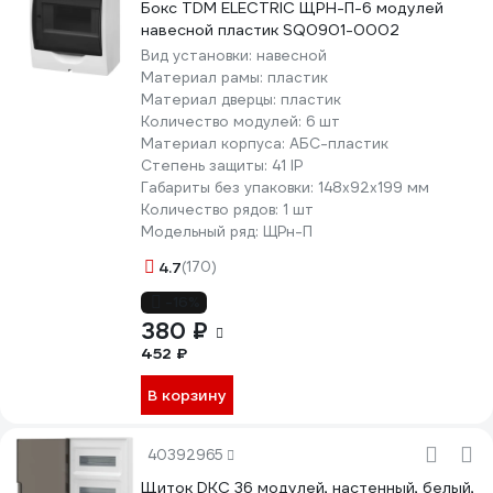
Бокс TDM ELECTRIC ЩРН-П-6 модулей
навесной пластик SQ0901-0002
Вид установки:
навесной
Материал рамы:
пластик
Материал дверцы:
пластик
Количество модулей:
6 шт
Материал корпуса:
АБС-пластик
Степень защиты:
41 IP
Габариты без упаковки:
148х92х199 мм
Количество рядов:
1 шт
Модельный ряд:
ЩРн-П
4.7
(170)
-16%
380 ₽
452 ₽
В корзину
40392965
Щиток DKC 36 модулей, настенный, белый,