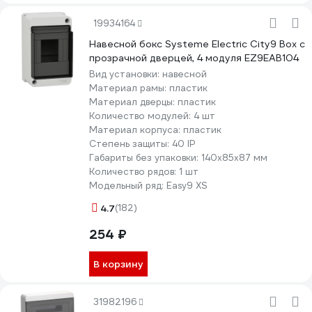
19934164
Навесной бокс Systeme Electric City9 Box с
прозрачной дверцей, 4 модуля EZ9EAB104
Вид установки:
навесной
Материал рамы:
пластик
Материал дверцы:
пластик
Количество модулей:
4 шт
Материал корпуса:
пластик
Степень защиты:
40 IP
Габариты без упаковки:
140х85х87 мм
Количество рядов:
1 шт
Модельный ряд:
Easy9 XS
4.7
(182)
254 ₽
В корзину
31982196