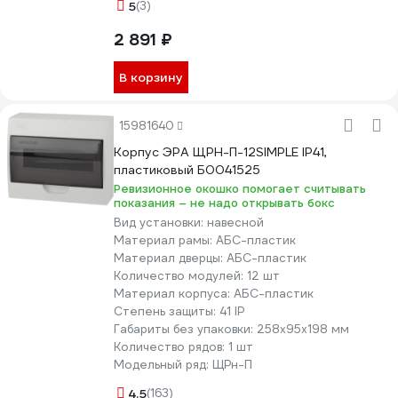
5
(3)
2 891 ₽
В корзину
15981640
Корпус ЭРА ЩРН-П-12SIMPLE IP41,
пластиковый Б0041525
Ревизионное окошко помогает считывать
показания – не надо открывать бокс
Вид установки:
навесной
Материал рамы:
АБС-пластик
Материал дверцы:
АБС-пластик
Количество модулей:
12 шт
Материал корпуса:
АБС-пластик
Степень защиты:
41 IP
Габариты без упаковки:
258x95x198 мм
Количество рядов:
1 шт
Модельный ряд:
ЩРн-П
4.5
(163)