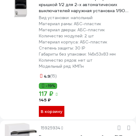
крышкой 1/2 для 2-х автоматических
выключателей наружная установка 1/90
1006443
Вид установки:
напольный
Материал рамы:
АБС-пластик
Материал дверцы:
АБС-пластик
Количество модулей:
2 шт
Материал корпуса:
АБС-пластик
Степень защиты:
30 IP
Габариты без упаковки:
146x53x83 мм
Количество рядов:
нет шт
Модельный ряд:
КМПн
4.9
(15)
-19%
117 ₽
145 ₽
В корзину
15925934