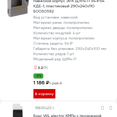
Навесной корпус ЭРА ЩУРн-П 1/4 IP54
КДЕ-1, пластиковый 290х240х110
Б0050592
Вид установки:
навесной
Материал рамы:
полипропилен
Материал дверцы:
полипропилен
Количество модулей:
4 шт
Материал корпуса:
полипропилен
Степень защиты:
54 IP
Габариты без упаковки:
290х240х100 мм
Количество рядов:
1 шт
Модельный ряд:
ЩУРн-П
3.2
(9)
-5%
1 186 ₽
1 248 ₽
В корзину
16835425
Бокс VKL electric КМПн с прозрачной