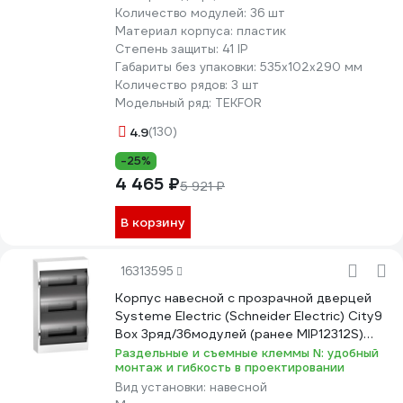
Количество модулей:
36 шт
Материал корпуса:
пластик
Степень защиты:
41 IP
Габариты без упаковки:
535х102х290 мм
Количество рядов:
3 шт
Модельный ряд:
TEKFOR
4.9
(130)
-25%
4 465 ₽
5 921 ₽
В корзину
16313595
Корпус навесной с прозрачной дверцей
Systeme Electric (Schneider Electric) City9
Box 3ряд/36модулей (ранее MIP12312S)
EZ9E312S2SRU
Раздельные и съемные клеммы N: удобный
монтаж и гибкость в проектировании
Вид установки:
навесной