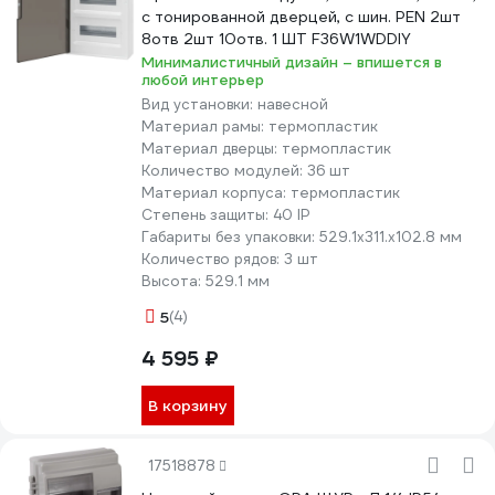
с тонированной дверцей, с шин. PEN 2шт
8отв 2шт 10отв. 1 ШТ F36W1WDDIY
Минималистичный дизайн – впишется в
любой интерьер
Вид установки:
навесной
Материал рамы:
термопластик
Материал дверцы:
термопластик
Количество модулей:
36 шт
Материал корпуса:
термопластик
Степень защиты:
40 IP
Габариты без упаковки:
529.1х311.х102.8 мм
Количество рядов:
3 шт
Высота:
529.1 мм
5
(4)
4 595 ₽
В корзину
17518878