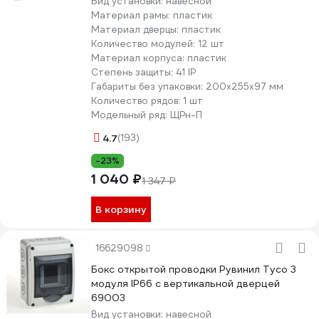
Вид установки:
навесной
Материал рамы:
пластик
Материал дверцы:
пластик
Количество модулей:
12 шт
Материал корпуса:
пластик
Степень защиты:
41 IP
Габариты без упаковки:
200х255х97 мм
Количество рядов:
1 шт
Модельный ряд:
ЩРн-П
4.7
(193)
-23%
1 040 ₽
1 347 ₽
В корзину
16629098
Бокс открытой проводки Рувинил Тусо 3
модуля IP66 с вертикальной дверцей
69003
Вид установки:
навесной