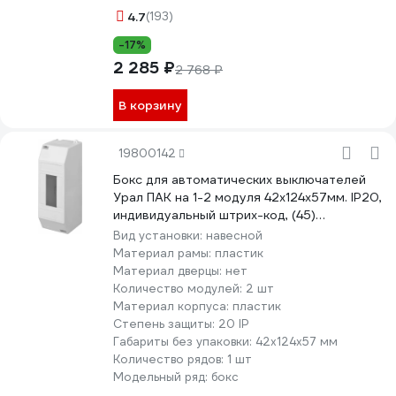
4.7
(193)
-17%
2 285 ₽
2 768 ₽
В корзину
19800142
Бокс для автоматических выключателей
Урал ПАК на 1-2 модуля 42х124х57мм. IP20,
индивидуальный штрих-код, (45)
БВ-5019042-045-i
Вид установки:
навесной
Материал рамы:
пластик
Материал дверцы:
нет
Количество модулей:
2 шт
Материал корпуса:
пластик
Степень защиты:
20 IP
Габариты без упаковки:
42х124х57 мм
Количество рядов:
1 шт
Модельный ряд:
бокс