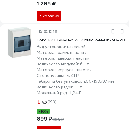
1 286 ₽
В корзину
15165101
Бокс IEK ЩРН-П-6 ИЭК MKP12-N-06-40-20
Вид установки:
навесной
Материал рамы:
пластик
Материал дверцы:
пластик
Количество модулей:
6 шт
Материал корпуса:
пластик
Степень защиты:
41 IP
Габариты без упаковки:
200х150х97 мм
Количество рядов:
1 шт
Модельный ряд:
ЩРн-П
4.7
(193)
-10%
899 ₽
994 ₽