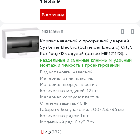
1 836 ₽
В корзину
16314465
Корпус навесной с прозрачной дверцей
Systeme Electric (Schneider Electric) City9
Box 1ряд/12модулей (ранее MIP12112S)
EZ9E112S2SRU
Раздельные и съемные клеммы N: удобный
монтаж и гибкость в проектировании
Вид установки:
навесной
Материал рамы:
пластик
Материал дверцы:
пластик
Количество модулей:
12 шт
Материал корпуса:
пластик
Степень защиты:
40 IP
Габариты без упаковки:
200х256х94 мм
Количество рядов:
1 шт
Модельный ряд:
City9 Box
4.7
(182)