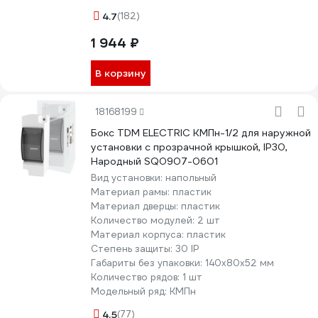
4.7
(182)
1 944 ₽
В корзину
18168199
Бокс TDM ELECTRIC КМПн-1/2 для наружной
установки с прозрачной крышкой, IP30,
Народный SQ0907-0601
Вид установки:
напольный
Материал рамы:
пластик
Материал дверцы:
пластик
Количество модулей:
2 шт
Материал корпуса:
пластик
Степень защиты:
30 IP
Габариты без упаковки:
140х80х52 мм
Количество рядов:
1 шт
Модельный ряд:
КМПн
4.5
(77)