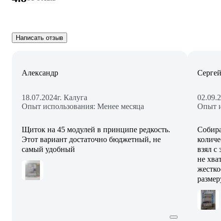
Написать отзыв
Александр
Сергей
18.07.2024
г. Калуга
02.09.
Опыт использования: Менее месяца
Опыт и
Щиток на 45 модулей в принципе редкость.
Собира
Этот вариант достаточно бюджетный, не
количе
самый удобный
взял с
не хва
жестко
размер