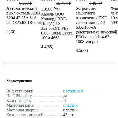
6 239 ₽
15 474 ₽
4 467 ₽
Автоматический
Устройство
Фли
118.66 ₽/м
выключатель ABB
защитного
лен
Кабель ООО
S204 4P 25A 6kA
отключения EKF
10 
Конкорд ВВГ-
2CDS254001R0254
селективное, 4P,
599
Пнг(А)-LS
63А/100мА,
3x2,5ок(N, PE) -
5
(26)
4.3
(
(электромеханическое)
0,66 (100м) Бухта
PROxima elcb-4-63-
100м 4663
100S-em-pro
4.4
(65)
4.5
(33)
Характеристики
Вид установки
настенный
На DIN-рейку
да
Класс защиты
II
Материал рамы
пластик
Материал дверцы
пластик
Количество модулей
45 шт