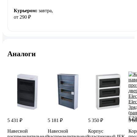
Курьером:
завтра,
от 290 ₽
Аналоги
5 431 ₽
5 181 ₽
5 350 ₽
3 68
Навесной
Навесной
Корпус
Кор
распределительный
распределительный
пластиковый IEK
про