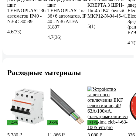
щит
щит
KREPTA 3 ЩРН-
две
TEHNOPLAST 36
TEHNOPLAST на
Пк-45 IP41 белый
Elec
автоматов IP40 -
36+6 автоматов, IP
MKP12-N-04-45-41
Elec
N36C 30539
40 - N36 ALFA
3ря
5
(1)
31897
(ра
4.6
(73)
EZ9
4.7
(36)
4.7
(
Расходные материалы
-14%
-23%
-31%
5 380 ₽
11 866 ₽
3 080 ₽
326