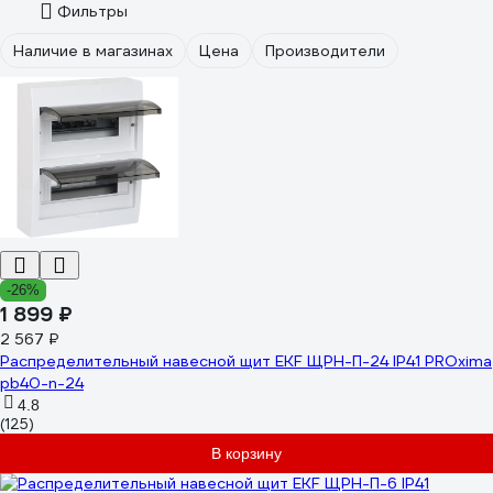
Фильтры
Наличие в магазинах
Цена
Производители
-26%
1 899 ₽
2 567 ₽
Распределительный навесной щит EKF ЩРН-П-24 IP41 PROxima
pb40-n-24
4.8
(125)
В корзину