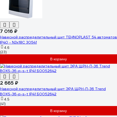
7 016 ₽
Навесной распределительный щит TEHNOPLAST 54 автоматов
IP40 - N3x18C 30541
4.6
(23)
В корзину
2 665 ₽
Навесной распределительный щит ЭРА ЩРН-П-36 Trend
BOXS-36-p-s-t IP41 Б0052642
4.5
(41)
В корзину