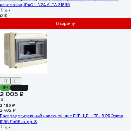
автоматов, IP40 - N24 ALFA 31896
4.7
(36)
В корзину
-9%
-17%
2 005 ₽
2 195 ₽
2 402 ₽
Распределительный навесной щит EKF ЩРН-ПГ- 8 PROxima
IP65 Pb65-n-pg-8
4.7