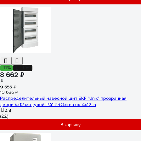
-11%
-19%
8 662 ₽
9 555 ₽
10 686 ₽
Распределительный навесной щит EKF "Unix" прозрачная
дверь 4х12 модулей IP41 PROxima ux-4x12-n
4.4
(22)
В корзину