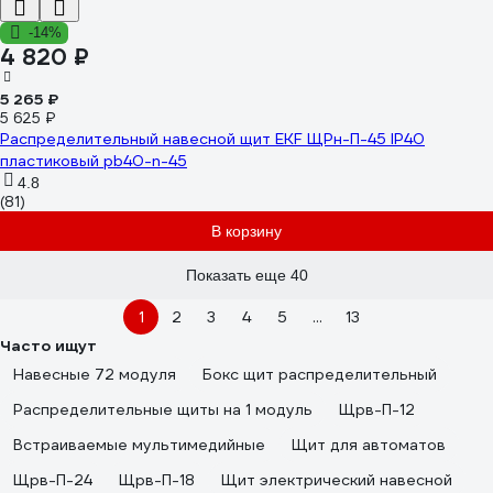
-14%
4 820 ₽
5 265 ₽
5 625 ₽
Распределительный навесной щит EKF ЩРн-П-45 IP40
пластиковый pb40-n-45
4.8
(81)
В корзину
Показать еще 40
1
2
3
4
5
...
13
Часто ищут
Навесные 72 модуля
Бокс щит распределительный
Распределительные щиты на 1 модуль
Щрв-П-12
Встраиваемые мультимедийные
Щит для автоматов
Щрв-П-24
Щрв-П-18
Щит электрический навесной