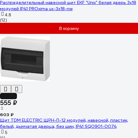
Распределительный навесной щит EKF "Unix" белая дверь 3х18
модулей IP41 PROxima ux-3x18-nw
4.8
(12)
В корзину
-8%
555 ₽
603 ₽
Щит TDM ELECTRIC ЩРН-П-12 модулей, навесной, пластик,
белый, дымчатая дверца, без шин, IP41 SQ0901-0074
5
(4)