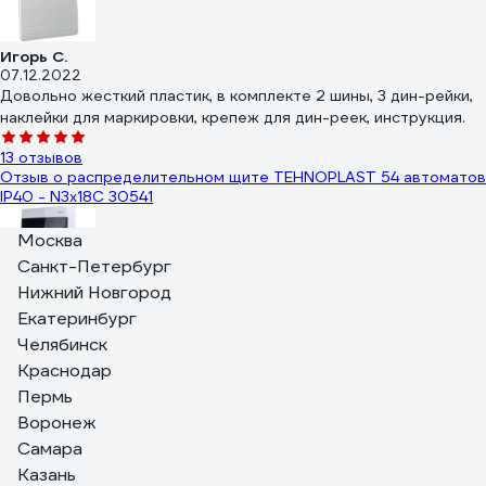
Игорь С.
07.12.2022
Довольно жесткий пластик, в комплекте 2 шины, 3 дин-рейки,
наклейки для маркировки, крепеж для дин-реек, инструкция.
13 отзывов
Отзыв о распределительном щите TEHNOPLAST 54 автоматов
IP40 - N3x18C 30541
Москва
Санкт-Петербург
Нижний Новгород
Андрей Т.
Екатеринбург
08.12.2021
Челябинск
За такую цену нормальный вариант
Краснодар
15 отзывов
Пермь
Отзыв о боксе Systeme Electric MINI PRAGMA IP40 24м2р бел
Воронеж
бел. двер MIP22212
Самара
Олеся М.
Казань
13.05.2021