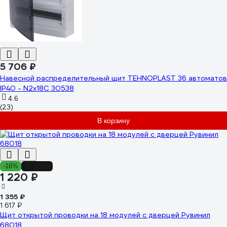
5 706 ₽
Навесной распределительный щит TEHNOPLAST 36 автоматов
IP40 - N2x18C 30538
4.6
(23)
В корзину
-16%
-25%
1 220 ₽
1 355 ₽
1 617 ₽
Щит открытой проводки на 18 модулей с дверцей Рувинил
68018