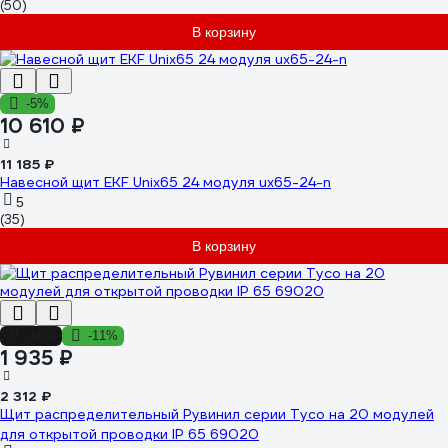
(50)
В корзину
-5%
10 610 ₽
11 185 ₽
Навесной щит EKF Unix65 24 модуля ux65-24-n
5
(35)
В корзину
-16%
-11%
1 935 ₽
2 312 ₽
Щит распределительный Рувинил серии Тусо на 20 модулей
для открытой проводки IP 65 69020