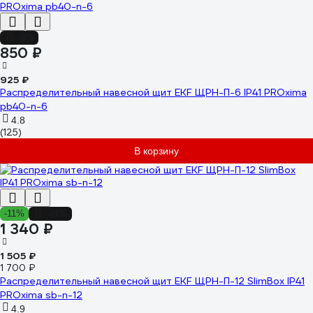
-8%
850 ₽
925 ₽
Распределительный навесной щит EKF ЩРН-П-6 IP41 PROxima
pb40-n-6
4.8
(125)
В корзину
-11%
-21%
1 340 ₽
1 505 ₽
1 700 ₽
Распределительный навесной щит EKF ЩРН-П-12 SlimBox IP41
PROxima sb-n-12
4.9