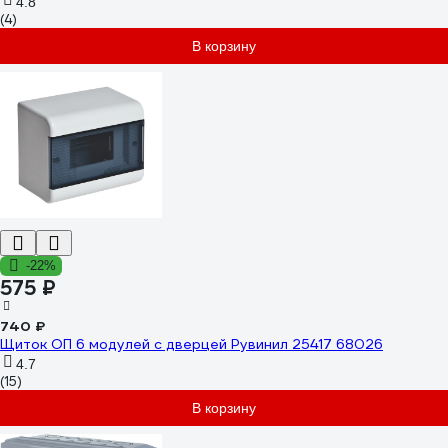
4.8
(4)
В корзину
-22%
575 ₽
740 ₽
Щиток ОП 6 модулей с дверцей Рувинил 25417 68026
4.7
(15)
В корзину