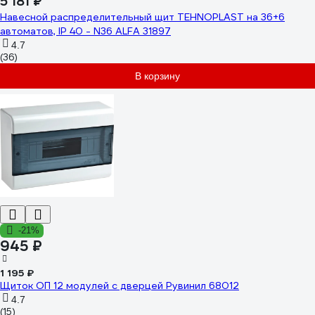
5 181 ₽
Навесной распределительный щит TEHNOPLAST на 36+6
автоматов, IP 40 - N36 ALFA 31897
4.7
(36)
В корзину
-21%
945 ₽
1 195 ₽
Щиток ОП 12 модулей с дверцей Рувинил 68012
4.7
(15)