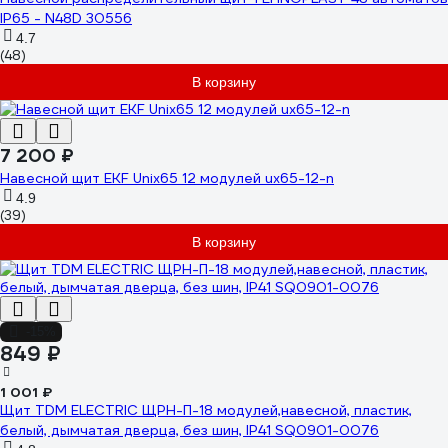
IP65 - N48D 30556
4.7
(48)
В корзину
7 200 ₽
Навесной щит EKF Unix65 12 модулей ux65-12-n
4.9
(39)
В корзину
-15%
849 ₽
1 001 ₽
Щит TDM ELECTRIC ЩРН-П-18 модулей,навесной, пластик,
белый, дымчатая дверца, без шин, IP41 SQ0901-0076