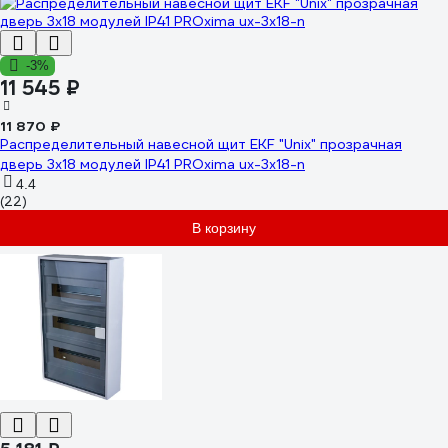
-3%
11 545 ₽
11 870 ₽
Распределительный навесной щит EKF "Unix" прозрачная
дверь 3х18 модулей IP41 PROxima ux-3x18-n
4.4
(22)
В корзину