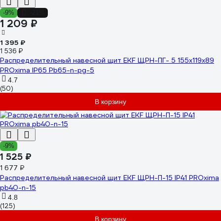
-9%
-21%
1 209 ₽
1 395 ₽
1 536 ₽
Распределительный навесной щит EKF ЩРН-ПГ- 5 155х119х89
PROxima IP65 Pb65-n-pg-5
4.7
(50)
В корзину
-9%
1 525 ₽
1 677 ₽
Распределительный навесной щит EKF ЩРН-П-15 IP41 PROxima
pb40-n-15
4.8
(125)
В корзину