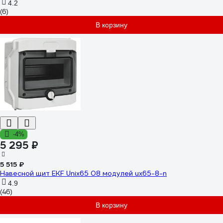
4.2
(6)
В корзину
-4%
5 295 ₽
5 515 ₽
Навесной щит EKF Unix65 08 модулей ux65-8-n
4.9
(46)
В корзину