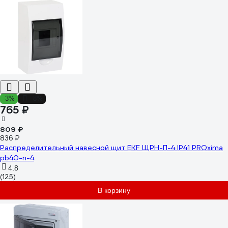
-3%
-8%
765 ₽
809 ₽
836 ₽
Распределительный навесной щит EKF ЩРН-П-4 IP41 PROxima
pb40-n-4
4.8
(125)
В корзину