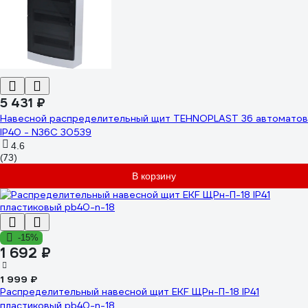
5 431 ₽
Навесной распределительный щит TEHNOPLAST 36 автоматов
IP40 - N36C 30539
4.6
(73)
В корзину
-15%
1 692 ₽
1 999 ₽
Распределительный навесной щит EKF ЩРн-П-18 IP41
пластиковый pb40-n-18