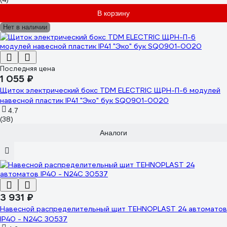
В корзину
Нет в наличии
Последняя цена
1 055 ₽
Щиток электрический бокс TDM ELECTRIC ЩРН-П-6 модулей
навесной пластик IP41 "Эко" бук SQ0901-0020
4.7
(38)
Аналоги
3 931 ₽
Навесной распределительный щит TEHNOPLAST 24 автоматов
IP40 - N24C 30537