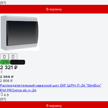
(97)
В корзину
-17%
-19%
2 321 ₽
2 369 ₽
2 858 ₽
Распределительный навесной щит EKF ЩРН-П-24 "SlimBox"
IP41 PROxima sb-n-24
4.9
(97)
В корзину