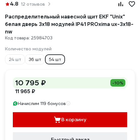
4.8
12 отзывов
Распределительный навесной щит EKF "Unix"
белая дверь 3х18 модулей IP41 PROxima ux-3x18-
nw
Код товара: 25984703
Количество модулей
24 шт
36 шт
54 шт
10 795 ₽
-10%
11 965 ₽
Начислим 119 бонусов
В корзину
Быстрый заказ