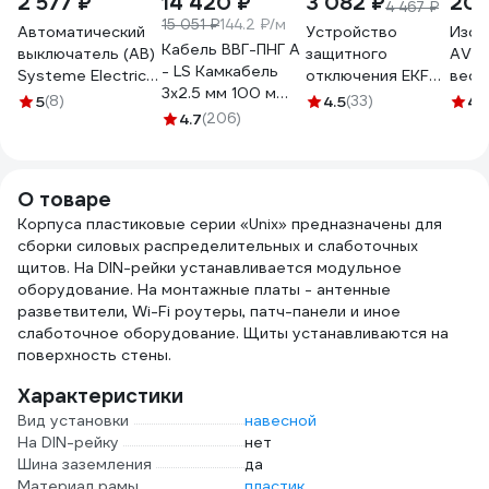
2 577 ₽
14 420 ₽
3 082 ₽
208
4 467 ₽
15 051 ₽
144.2 ₽/м
Автоматический
Устройство
Изол
Кабель ВВГ-ПНГ А
выключатель (АВ)
защитного
AVIO
- LS Камкабель
Systeme Electric
отключения EKF
вес 1
3x2.5 мм 100 м
City9 Set C, 25 А,
селективное, 4P,
065
5
(8)
4.5
(33)
4.
ГОСТ
4 Р, 6 kА, 400 В
4.7
(206)
63А/100мА,
1157К30HG00070А0100М
C9F36425
(электромеханическое)
PROxima elcb-4-
63-100S-em-pro
О товаре
Корпуса пластиковые серии «Unix» предназначены для
сборки силовых распределительных и слаботочных
щитов. На DIN-рейки устанавливается модульное
оборудование. На монтажные платы - антенные
разветвители, Wi-Fi роутеры, патч-панели и иное
слаботочное оборудование. Щиты устанавливаются на
поверхность стены.
Характеристики
Вид установки
навесной
На DIN-рейку
нет
Шина заземления
да
Материал рамы
пластик