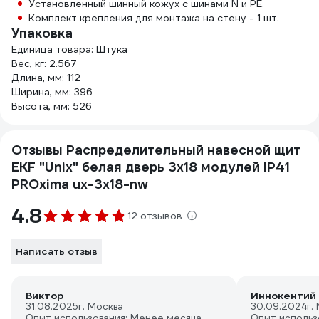
Установленный шинный кожух с шинами N и PE.
Комплект крепления для монтажа на стену - 1 шт.
Упаковка
Единица товара: Штука
Вес, кг: 2.567
Длина, мм: 112
Ширина, мм: 396
Высота, мм: 526
Отзывы Распределительный навесной щит
EKF "Unix" белая дверь 3х18 модулей IP41
PROxima ux-3x18-nw
4.8
12 отзывов
Написать отзыв
Виктор
Иннокентий 
31.08.2025
г. Москва
30.09.2024
г.
Опыт использования: Менее месяца
Опыт использ