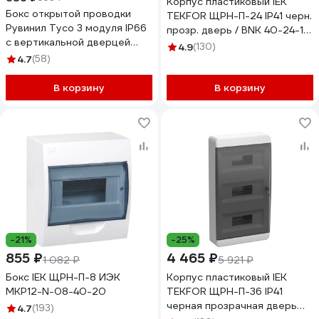
Корпус пластиковый IEK
Бокс открытой проводки
TEKFOR ЩРН-П-24 IP41 черн.
Рувинил Тусо 3 модуля IP66
прозр. дверь / BNK 40-24-1
с вертикальной дверцей
TF5-KP12-N-24-41-K01-K03
4.9
(130)
69003
4.7
(58)
В корзину
В корзину
-21%
-25%
855 ₽
4 465 ₽
1 082 ₽
5 921 ₽
Бокс IEK ЩРН-П-8 ИЭК
Корпус пластиковый IEK
MKP12-N-08-40-20
TEKFOR ЩРН-П-36 IP41
черная прозрачная дверь
4.7
(193)