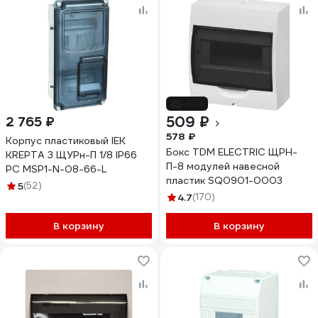
-12%
509 ₽
2 765 ₽
578 ₽
Корпус пластиковый IEK
Бокс TDM ELECTRIC ЩРН-
KREPTA 3 ЩУРн-П 1/8 IP66
П-8 модулей навесной
PC MSP1-N-08-66-L
пластик SQ0901-0003
5
(52)
4.7
(170)
В корзину
В корзину