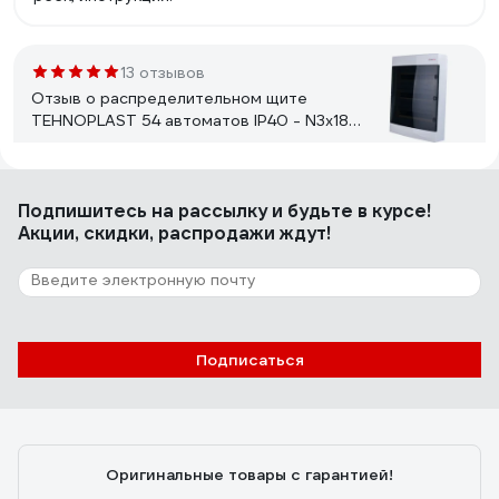
13 отзывов
Отзыв о распределительном щите
TEHNOPLAST 54 автоматов IP40 - N3x18C
30541
Андрей Т.
08.12.2021
Подпишитесь
на рассылку
и будьте в курсе!
За такую цену нормальный вариант
Акции, скидки, распродажи ждут!
15 отзывов
Отзыв о боксе Systeme Electric MINI
PRAGMA IP40 24м2р бел бел. двер
Подписаться
MIP22212
Олеся М.
13.05.2021
Доставка. Качество. Цена.
Оригинальные товары с гарантией!