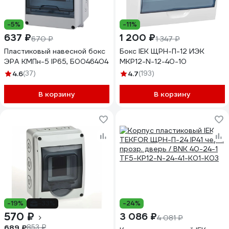
-5%
-11%
637 ₽
1 200 ₽
670 ₽
1 347 ₽
Пластиковый навесной бокс
Бокс IEK ЩРН-П-12 ИЭК
ЭРА КМПн-5 IP65, Б0046404
MKP12-N-12-40-10
4.6
(37)
4.7
(193)
В корзину
В корзину
-19%
-33%
-24%
570 ₽
3 086 ₽
4 081 ₽
689 ₽
853 ₽