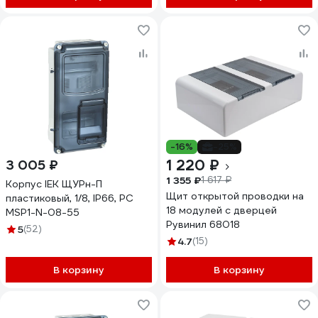
-16%
-25%
1 220 ₽
3 005 ₽
1 355 ₽
1 617 ₽
Корпус IEK ЩУРн-П
Щит открытой проводки на
пластиковый, 1/8, IP66, PC
18 модулей с дверцей
MSP1-N-08-55
Рувинил 68018
5
(52)
4.7
(15)
В корзину
В корзину