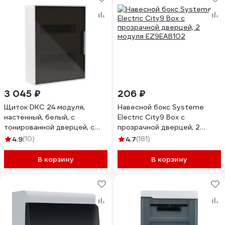
3 045 ₽
206 ₽
Щиток DKC 24 модуля,
Навесной бокс Systeme
настенный, белый, с
Electric City9 Box с
тонированной дверцей, с
прозрачной дверцей, 2
шиной PEN 2шт 8отв 2шт
модуля EZ9EAB102
4.9
(10)
4.7
(181)
6отв. 1 ШТ F24W1WDDIY
В корзину
В корзину