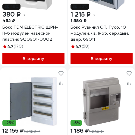
-16%
-23%
380 ₽
1 215 ₽
452 ₽
1 580 ₽
Бокс TDM ELECTRIC ЩРН-
Бокс Рувинил ОП, Тусо, 10
П-6 модулей навесной
модулей, 4в, IP65, сер./дым.
пластик SQ0901-0002
двер. 69011
4.7
(170)
4.7
(58)
В корзину
В корзину
-25%
-5%
12 155 ₽
1 186 ₽
16 122 ₽
1 248 ₽