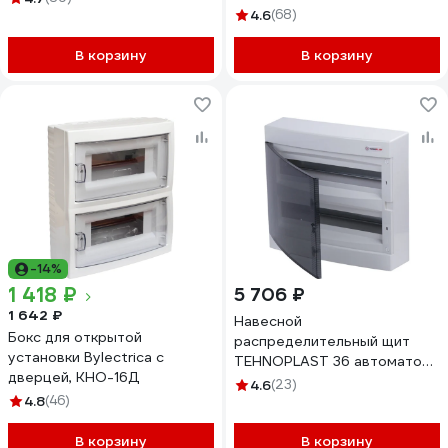
4.6
(68)
В корзину
В корзину
-14%
1 418 ₽
5 706 ₽
1 642 ₽
Навесной
Бокс для открытой
распределительный щит
установки Bylectrica с
TEHNOPLAST 36 автоматов
дверцей, КНО-16Д
IP40 - N2x18C 30538
4.6
(23)
4.8
(46)
В корзину
В корзину