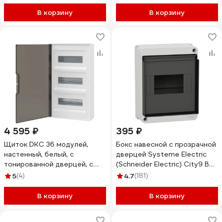
1ряд/8модулей
EZ9E108S2SRU
В корзину
В корзину
4 595 ₽
395 ₽
Щиток DKC 36 модулей,
Бокс навесной с прозрачной
настенный, белый, с
дверцей Systeme Electric
тонированной дверцей, с
(Schneider Electric) City9 Box
шин. PEN 2шт 8отв 2шт
6 модулей EZ9EAB106
5
(4)
4.7
(181)
10отв. 1 ШТ F36W1WDDIY
В корзину
В корзину