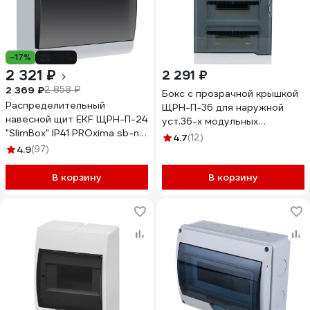
-17%
-19%
2 321 ₽
2 291 ₽
2 369 ₽
2 858 ₽
Бокс с прозрачной крышкой
Распределительный
ЩРН-П-36 для наружной
навесной щит EKF ЩРН-П-24
уст.36-х модульных
"SlimBox" IP41 PROxima sb-n-
устройств (10шт) Lezard
4.7
(12)
24
NEW 730-2000-036 NEW
4.9
(97)
В корзину
В корзину