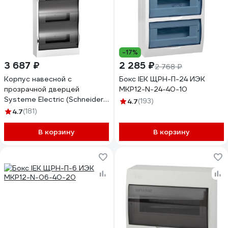
-17%
3 687 ₽
2 285 ₽
2 768 ₽
Корпус навесной с
Бокс IEK ЩРН-П-24 ИЭК
прозрачной дверцей
MKP12-N-24-40-10
Systeme Electric (Schneider
4.7
(193)
Electric) City9 Box
4.7
(181)
3ряд/36модулей (ранее
MIP12312S) EZ9E312S2SRU
В корзину
В корзину