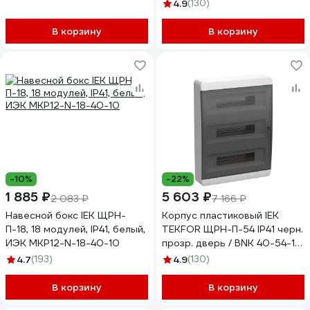
TF5-KP12-N-36-41-K01-K03
4.9
(130)
В корзину
В корзину
-10%
-22%
1 885 ₽
5 603 ₽
2 083 ₽
7 166 ₽
Навесной бокс IEK ЩРН-
Корпус пластиковый IEK
П-18, 18 модулей, IP41, белый,
TEKFOR ЩРН-П-54 IP41 черн.
ИЭК MKP12-N-18-40-10
прозр. дверь / BNK 40-54-1
TF5-KP12-N-54-41-K01-K03
4.7
(193)
4.9
(130)
В корзину
В корзину