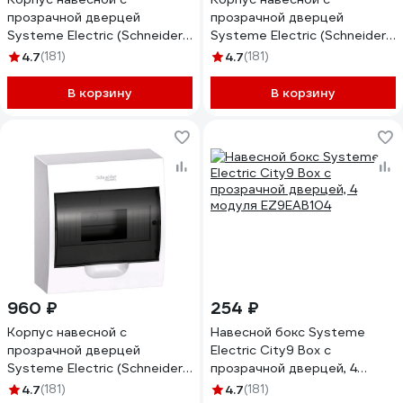
прозрачной дверцей
прозрачной дверцей
Systeme Electric (Schneider
Systeme Electric (Schneider
Electric) City9 Box
Electric) City9 Box
4.7
(181)
4.7
(181)
1ряд/18модулей (ранее
1ряд/12модулей (ранее
PRA29118) EZ9E118S2SRU
MIP12112S) EZ9E112S2SRU
В корзину
В корзину
960 ₽
254 ₽
Корпус навесной с
Навесной бокс Systeme
прозрачной дверцей
Electric City9 Box с
Systeme Electric (Schneider
прозрачной дверцей, 4
Electric) City9 Box
модуля EZ9EAB104
4.7
(181)
4.7
(181)