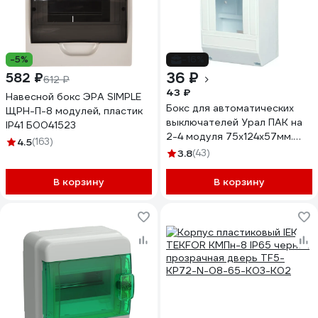
-5%
-16%
36 ₽
582 ₽
612 ₽
43 ₽
Навесной бокс ЭРА SIMPLE
Бокс для автоматических
ЩРН-П-8 модулей, пластик
выключателей Урал ПАК на
IP41 Б0041523
2-4 модуля 75х124х57мм.
4.5
(163)
IP20, индивидуальный
3.8
(43)
штрих-код, (28) БВ-5119075-
028-i
В корзину
В корзину