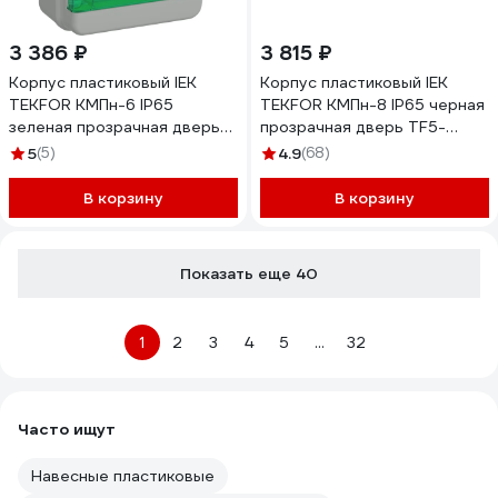
3 386 ₽
3 815 ₽
Корпус пластиковый IEK
Корпус пластиковый IEK
TEKFOR КМПн-6 IP65
TEKFOR КМПн-8 IP65 черная
зеленая прозрачная дверь
прозрачная дверь TF5-
TF5-KP72-N-06-65-K03-
KP72-N-08-65-K03-K02
5
(5)
4.9
(68)
K06
В корзину
В корзину
Показать еще 40
1
2
3
4
5
...
32
Часто ищут
Навесные пластиковые