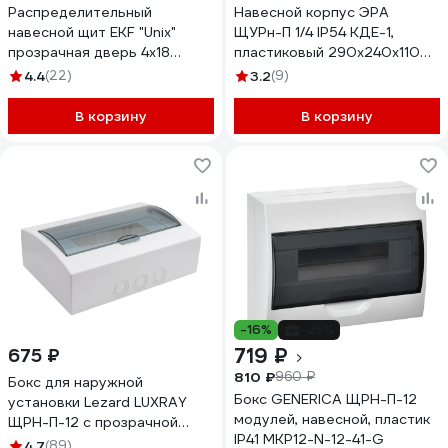
Распределительный
Навесной корпус ЭРА
навесной щит EKF "Unix"
ЩУРн-П 1/4 IP54 КДЕ-1,
прозрачная дверь 4х18
пластиковый 290х240х110
модулей IP41 PROxima ux-
Б0050592
4.4
(22)
3.2
(9)
4x18-n
В корзину
В корзину
-16%
-25%
719 ₽
675 ₽
810 ₽
960 ₽
Бокс для наружной
Бокс GENERICA ЩРН-П-12
установки Lezard LUXRAY
модулей, навесной, пластик
ЩРН-П-12 с прозрачной
IP41 MKP12-N-12-41-G
крышкой 731-2000-012
4.7
(89)