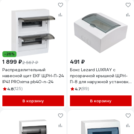
-26%
1 899 ₽
491 ₽
2 567 ₽
Распределительный
Бокс Lezard LUXRAY с
навесной щит EKF ЩРН-П-24
прозрачной крышкой ЩРН-
IP41 PROxima pb40-n-24
П-8 для наружной установки
731-2000-008
4.8
(125)
4.7
(89)
В корзину
В корзину