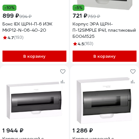
-10%
-5%
899 ₽
721 ₽
994 ₽
759 ₽
Бокс IEK ЩРН-П-6 ИЭК
Корпус ЭРА ЩРН-
MKP12-N-06-40-20
П-12SIMPLE IP41, пластиковый
Б0041525
4.7
(193)
4.5
(163)
В корзину
В корзину
1 944 ₽
1 286 ₽
Корпус навесной с
Корпус навесной с