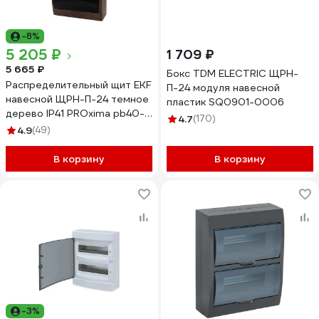
-8%
5 205 ₽
1 709 ₽
5 665 ₽
Бокс TDM ELECTRIC ЩРН-
Распределительный щит EKF
П-24 модуля навесной
навесной ЩРН-П-24 темное
пластик SQ0901-0006
дерево IP41 PROxima pb40-
4.7
(170)
n-24-dark
4.9
(49)
В корзину
В корзину
-3%