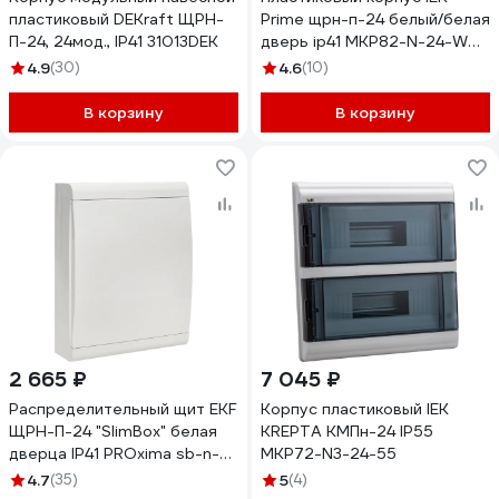
пластиковый DEKraft ЩРН-
Prime щрн-п-24 белый/белая
П-24, 24мод., IP41 31013DEK
дверь ip41 MKP82-N-24-WD-
41-10
4.9
(30)
4.6
(10)
В корзину
В корзину
2 665 ₽
7 045 ₽
Распределительный щит EKF
Корпус пластиковый IEK
ЩРН-П-24 "SlimBox" белая
KREPTA КМПн-24 IP55
дверца IP41 PROxima sb-n-
MKP72-N3-24-55
24w
4.7
(35)
5
(4)