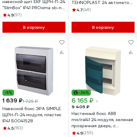
навесной щит EKF ЩРН-П-24
TEHNOPLAST 24 автоматов
"SlimBox" IP41 PROxima sb-n-
IP65 - N24D 30532
4.7
(48)
24
4.9
(97)
В корзину
В корзину
-5%
-34%
6 165 ₽
1 639 ₽
1 725 ₽
9 405 ₽
Навесной бокс ЭРА SIMPLE
Настенный бокс ABB
ЩРН-П-24 модуля, пластик
mistral41 24 модуля, зеленая
IP41 Б0041528
прозрачная дверь, с
4.5
(163)
клеммами 1SPE007717F0521
4.9
(255)