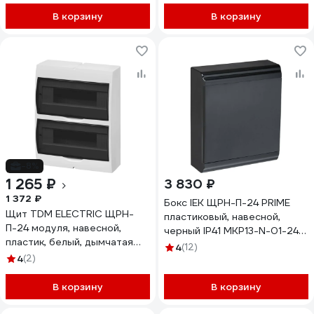
В корзину
В корзину
-8%
1 265 ₽
3 830 ₽
1 372 ₽
Бокс IEK ЩРН-П-24 PRIME
Щит TDM ELECTRIC ЩРН-
пластиковый, навесной,
П-24 модуля, навесной,
черный IP41 MKP13-N-01-24-
пластик, белый, дымчатая
41-K02
4
(12)
дверца, без шин, IP41 TDM
4
(2)
SQ0901-0077
В корзину
В корзину