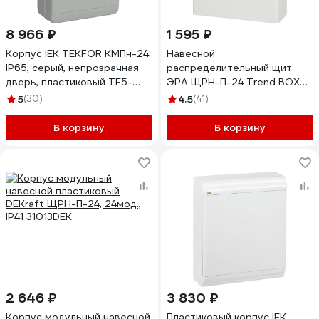
8 966 ₽
1 595 ₽
Корпус IEK TEKFOR КМПн-24
Навесной
IP65, серый, непрозрачная
распределительный щит
дверь, пластиковый TF5-
ЭРА ЩРН-П-24 Trend BOXS-
KP73-N-24-65-K03-K03
24-p-s-t IP41 Б0052641
5
(30)
4.5
(41)
В корзину
В корзину
2 646 ₽
3 830 ₽
Корпус модульный навесной
Пластиковый корпус IEK