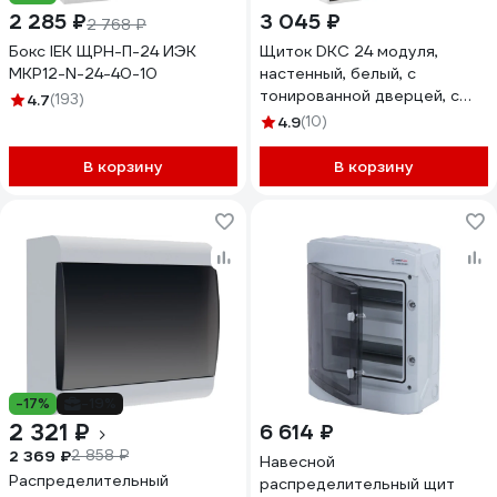
2 285 ₽
3 045 ₽
2 768 ₽
Бокс IEK ЩРН-П-24 ИЭК
Щиток DKC 24 модуля,
MKP12-N-24-40-10
настенный, белый, с
тонированной дверцей, с
4.7
(193)
шиной PEN 2шт 8отв 2шт
4.9
(10)
6отв. 1 ШТ F24W1WDDIY
В корзину
В корзину
-17%
-19%
2 321 ₽
6 614 ₽
2 369 ₽
2 858 ₽
Навесной
Распределительный
распределительный щит