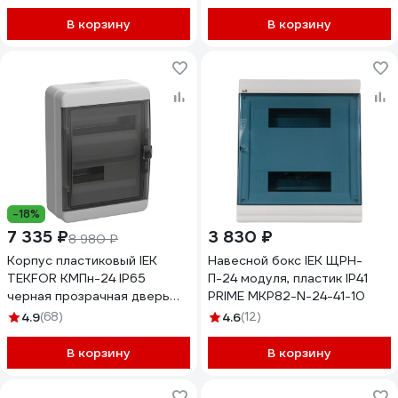
В корзину
В корзину
-18%
7 335 ₽
3 830 ₽
8 980 ₽
Корпус пластиковый IEK
Навесной бокс IEK ЩРН-
TEKFOR КМПн-24 IP65
П-24 модуля, пластик IP41
черная прозрачная дверь
PRIME MKP82-N-24-41-10
TF5-KP72-N-24-65-K03-
4.9
(68)
4.6
(12)
K02
В корзину
В корзину