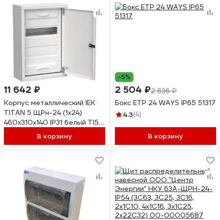
-5%
11 642 ₽
2 504 ₽
2 636 ₽
Корпус металлический IEK
Бокс ETP 24 WAYS IP65 51317
TITAN 5 ЩРн-24 (1x24)
4.3
(4)
460x310x140 IP31 белый TI5-
50-N-024-31
В корзину
В корзину