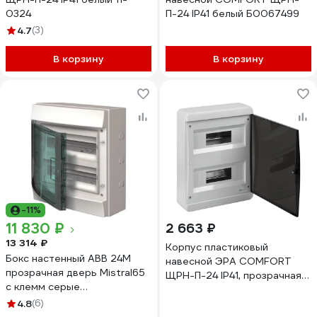
0324
П-24 IP41 белый Б0067499
4.7
(3)
В корзину
В корзину
-11%
11 830 ₽
2 663 ₽
13 314 ₽
Корпус пластиковый
Бокс настенный ABB 24М
навесной ЭРА COMFORT
прозрачная дверь Mistral65
ЩРН-П-24 IP41, прозрачная
с клемм серые
крышка, белый Б0067244
1SLM006501A1204
4.8
(6)