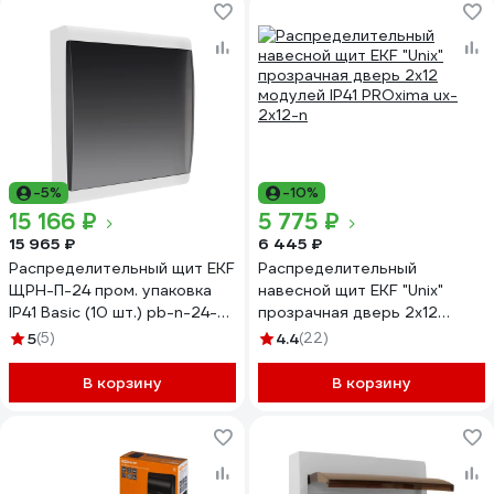
-5%
-10%
15 166 ₽
5 775 ₽
15 965 ₽
6 445 ₽
Распределительный щит EKF
Распределительный
ЩРН-П-24 пром. упаковка
навесной щит EKF "Unix"
IP41 Basic (10 шт.) pb-n-24-
прозрачная дверь 2х12
bas
модулей IP41 PROxima ux-
5
(5)
4.4
(22)
2x12-n
В корзину
В корзину