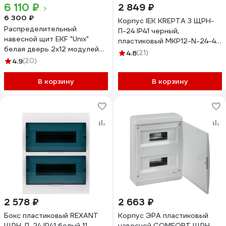
6 110 ₽
2 849 ₽
6 300 ₽
Корпус IEK KREPTA 3 ЩРН-
Распределительный
П-24 IP41 черный,
навесной щит EKF "Unix"
пластиковый MKP12-N-24-41-
белая дверь 2х12 модулей
K02
4.8
(21)
IP41 PROxima ux-2x12-nw
4.9
(20)
В корзину
В корзину
2 578 ₽
2 663 ₽
Бокс пластиковый REXANT
Корпус ЭРА пластиковый
ЩРН-П-24 IP41 белый 11-
навесной COMFORT ЩРН-