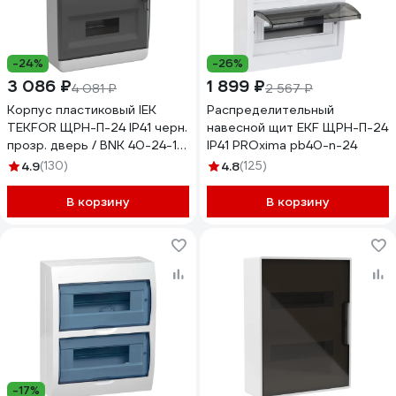
-24%
-26%
3 086 ₽
1 899 ₽
4 081 ₽
2 567 ₽
Корпус пластиковый IEK
Распределительный
TEKFOR ЩРН-П-24 IP41 черн.
навесной щит EKF ЩРН-П-24
прозр. дверь / BNK 40-24-1
IP41 PROxima pb40-n-24
TF5-KP12-N-24-41-K01-K03
4.9
(130)
4.8
(125)
В корзину
В корзину
-17%