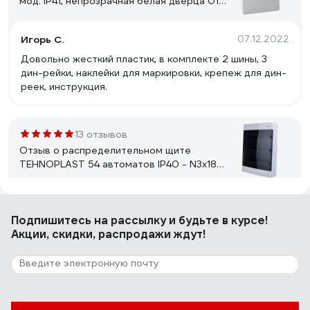
мод. IP41, непрозрачная белая дверца 01-
02-1985
Игорь С.
07.12.2022
Довольно жесткий пластик, в комплекте 2 шины, 3
дин-рейки, наклейки для маркировки, крепеж для дин-
реек, инструкция.
13 отзывов
Отзыв о распределительном щите
TEHNOPLAST 54 автоматов IP40 - N3x18C
30541
Андрей Т.
08.12.2021
Подпишитесь
на рассылку
и будьте в курсе!
За такую цену нормальный вариант
Акции, скидки, распродажи ждут!
15 отзывов
Отзыв о боксе Systeme Electric MINI
PRAGMA IP40 24м2р бел бел. двер