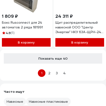
1 809 ₽
24 311 ₽
Бокс Rusconnect для 24
Щит распределительный
автоматов 2 ряда 181991
навесной ООО "Центр
Энергии" НКУ 63А-ЩРН-24-
4.8
(6)
IP54 (3С63, 3С25, 3С16,
2x1С10, 4x1С16, 3x1С25,
В корзину
В корзину
2x22С32) 00-00005687
Показать еще 40
1
2
3
4
Часто ищут
Навесные
Навесные пластиковые