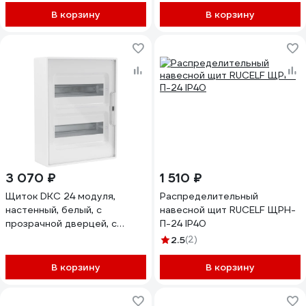
В корзину
В корзину
3 070 ₽
1 510 ₽
Щиток DKC 24 модуля,
Распределительный
настенный, белый, с
навесной щит RUCELF ЩРН-
прозрачной дверцей, с
П-24 IP40
шиной PEN 2шт 8отв 2шт
2.5
(2)
6отв. 1 ШТ F24W1WTDIY
В корзину
В корзину