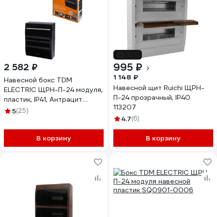
-13%
995 ₽
2 582 ₽
1 148 ₽
Навесной бокс TDM
Навесной щит Ruichi ЩРН-
ELECTRIC ЩРН-П-24 модуля,
П-24 прозрачный, IP40
пластик, IP41, Антрацит
113207
SQ0901-0906
5
(25)
4.7
(6)
В корзину
В корзину