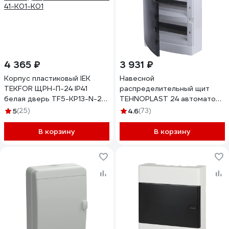
4 365 ₽
3 931 ₽
Корпус пластиковый IEK
Навесной
TEKFOR ЩРН-П-24 IP41
распределительный щит
белая дверь TF5-KP13-N-24-
TEHNOPLAST 24 автоматов
41-K01-K01
IP40 - N24C 30537
5
(25)
4.6
(73)
В корзину
В корзину