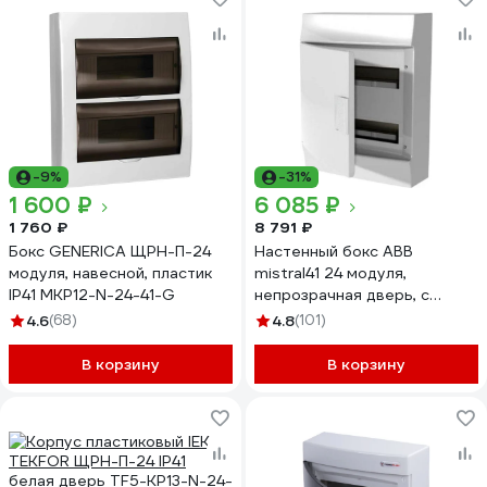
-9%
-31%
1 600 ₽
6 085 ₽
1 760 ₽
8 791 ₽
Бокс GENERICA ЩРН-П-24
Настенный бокс ABB
модуля, навесной, пластик
mistral41 24 модуля,
IP41 MKP12-N-24-41-G
непрозрачная дверь, с
клеммами, белый
4.6
(68)
4.8
(101)
1SLM004102A3105
В корзину
В корзину