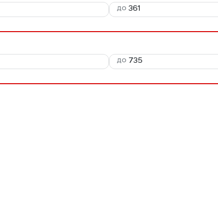
до
до