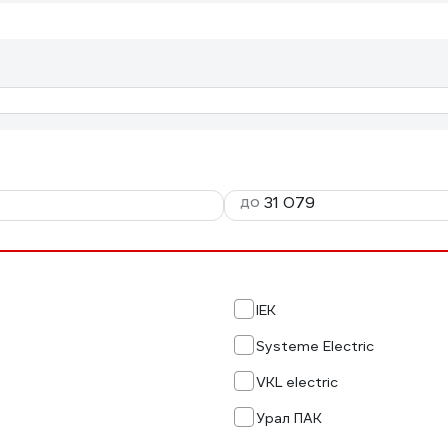
до
IEK
Systeme Electric
VKL electric
Урал ПАК