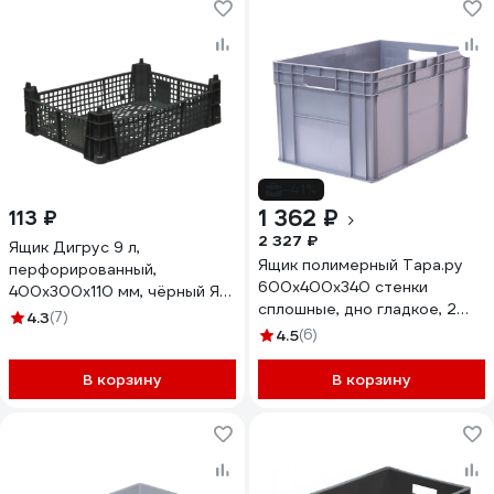
-41%
1 362 ₽
113 ₽
2 327 ₽
Ящик Дигрус 9 л,
Ящик полимерный Тара.ру
перфорированный,
600х400х340 стенки
400x300x110 мм, чёрный Я/
сплошные, дно гладкое, 2
ПЕР-9-Ч/Д
4.3
(7)
открытые ручки, цв. серый
4.5
(6)
32477
В корзину
В корзину