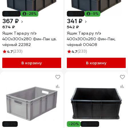
-46%
-28%
-37%
-9%
367 ₽
341 ₽
674 ₽
542 ₽
Ящик Тара.ру п/э
Ящик Тара.ру п/э
400x300x280 Фин-Пак цв.
400х300х260 Фин-Пак,
чёрный 22382
чёрный 00408
4.7
(233)
4.7
(233)
В корзину
В корзину
-2%
-20%
-40%