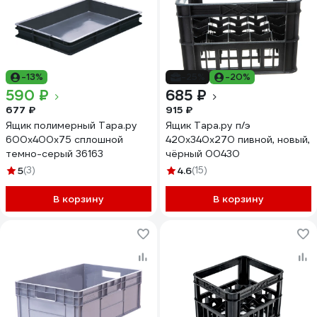
-13%
-25%
-20%
590 ₽
685 ₽
677 ₽
915 ₽
Ящик полимерный Тара.ру
Ящик Тара.ру п/э
600x400x75 сплошной
420х340х270 пивной, новый,
темно-серый 36163
чёрный 00430
5
(3)
4.6
(15)
В корзину
В корзину