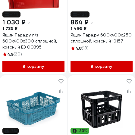
-41%
-42%
1 030 ₽
864 ₽
1 735 ₽
1 495 ₽
Ящик Тара.ру п/э
Ящик Тара.ру 600x400x250,
600х400х300 сплошной,
сплошной, красный 19157
красный Е3 00395
4.8
(18)
4.9
(20)
В корзину
В корзину
-7%
-33%