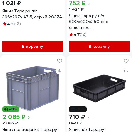
752 ₽
1 021 ₽
1 421 ₽
Ящик Тара.ру п/п,
Ящик Тара.ру п/э
396х297х147,5, серый 20374
600х400х250 дно
4.8
(52)
сплошное,
перфорированный, чёрный
4.7
(12)
04997
В корзину
В корзину
-11%
-16%
2 065 ₽
710 ₽
2 325 ₽
849 ₽
Ящик полимерный Тара.ру
Ящик п/э Тара.ру