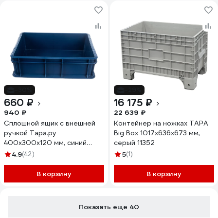
-30%
-29%
660 ₽
16 175 ₽
940 ₽
22 639 ₽
Сплошной ящик с внешней
Контейнер на ножках ТАРА
ручкой Тара.ру
Big Box 1017х636х673 мм,
400х300х120 мм, синий
серый 11352
18588
4.9
(42)
5
(1)
В корзину
В корзину
Показать еще 40