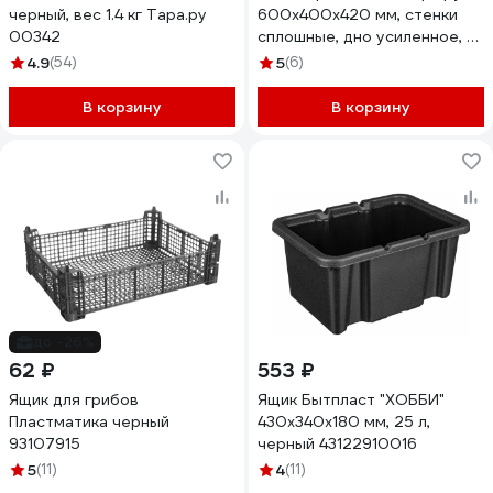
черный, вес 1.4 кг Тара.ру
600x400x420 мм, стенки
00342
сплошные, дно усиленное, 4
закрытые ручки, цвет серый
4.9
(54)
5
(6)
32404
В корзину
В корзину
до -26%
62 ₽
553 ₽
Ящик для грибов
Ящик Бытпласт "ХОББИ"
Пластматика черный
430x340x180 мм, 25 л,
93107915
черный 43122910016
5
(11)
4
(11)