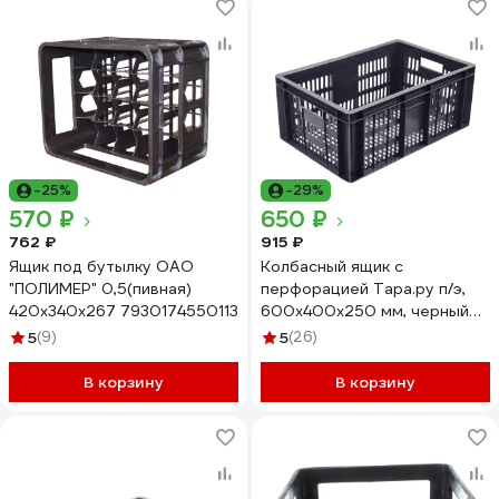
-25%
-29%
570 ₽
650 ₽
762 ₽
915 ₽
Ящик под бутылку ОАО
Колбасный ящик с
"ПОЛИМЕР" 0,5(пивная)
перфорацией Тара.ру п/э,
420x340x267 7930174550113
600x400x250 мм, черный
19153
5
(9)
5
(26)
В корзину
В корзину