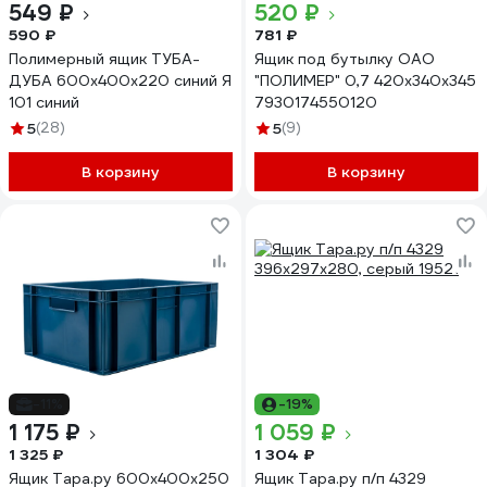
549 ₽
520 ₽
590 ₽
781 ₽
Полимерный ящик ТУБА-
Ящик под бутылку ОАО
ДУБА 600x400x220 синий Я
"ПОЛИМЕР" 0,7 420x340x345
101 синий
7930174550120
5
(28)
5
(9)
В корзину
В корзину
-11%
-19%
1 175 ₽
1 059 ₽
1 325 ₽
1 304 ₽
Ящик Тара.ру 600x400x250
Ящик Тара.ру п/п 4329