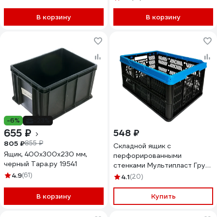
В корзину
В корзину
-6%
-23%
655 ₽
548 ₽
805 ₽
855 ₽
Складной ящик с
Ящик, 400x300x230 мм,
перфорированными
черный Тара.ру 19541
стенками Мультипласт Групп
32 л (5) MPG8874
4.9
(61)
4.1
(20)
В корзину
Купить