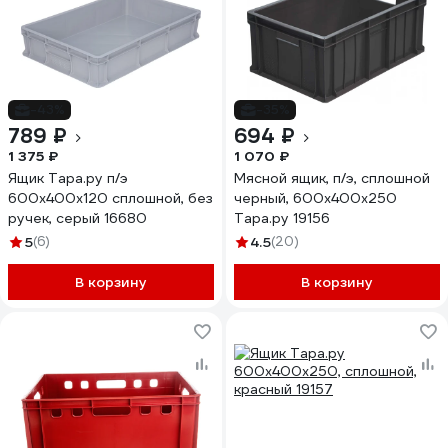
-43%
-35%
789 ₽
694 ₽
1 375 ₽
1 070 ₽
Ящик Тара.ру п/э
Мясной ящик, п/э, сплошной
600х400х120 сплошной, без
черный, 600х400х250
ручек, серый 16680
Тара.ру 19156
5
(6)
4.5
(20)
В корзину
В корзину