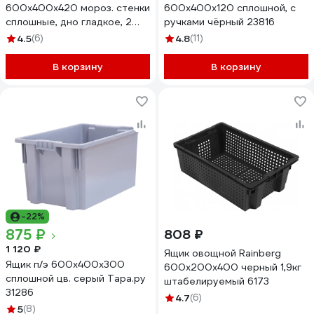
600х400х420 мороз. стенки
600x400x120 сплошной, с
сплошные, дно гладкое, 2
ручками чёрный 23816
открытые ручки, цв. серый
4.5
(6)
4.8
(11)
32337
В корзину
В корзину
-22%
875 ₽
808 ₽
1 120 ₽
Ящик овощной Rainberg
Ящик п/э 600x400x300
600х200х400 черный 1,9кг
сплошной цв. серый Тара.ру
штабелируемый 6173
31286
4.7
(6)
5
(8)