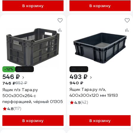
В корзину
В корзину
-12%
-36%
-48%
546 ₽
493 ₽
940 ₽
746 ₽
852 ₽
Ящик Тара.ру п/э,
Ящик п/э Тара.ру
400х300х120 мм 19193
500х300х264 с
перфорацией, чёрный 01305
4.9
(42)
4.8
(117)
В корзину
В корзину