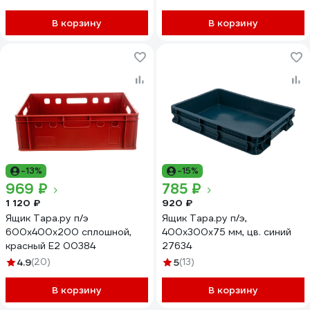
В корзину
В корзину
-13%
-15%
969 ₽
785 ₽
1 120 ₽
920 ₽
Ящик Тара.ру п/э
Ящик Тара.ру п/э,
600х400х200 сплошной,
400x300x75 мм, цв. синий
красный E2 00384
27634
4.9
(20)
5
(13)
В корзину
В корзину