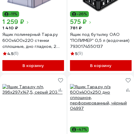
-11%
-26%
1 259 ₽
575 ₽
1 410 ₽
781 ₽
Ящик полимерный Тара.ру
Ящик под бутылку ОАО
600х400х220 стенки
"ПОЛИМЕР" 0,5 л (водочная)
сплошные, дно гладкое, 2
7930174550137
открытые ручки, серый
4.5
(6)
5
(9)
32478
В корзину
В корзину
-47%