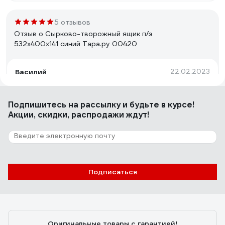
5 отзывов
Отзыв о Сырково-творожный ящик п/э
532х400х141 синий Тара.ру 00420
Василий
22.02.2023
Просто отличный ящик.
Подпишитесь
на рассылку
и будьте в курсе!
Акции, скидки, распродажи ждут!
26 отзывов
Отзыв о Колбасный ящик с перфорацией
Тара.ру п/э, 600x400x250 мм, черный
19153
Алексей Быстров
18.03.2023
Подписаться
Крепкий мягкий пластик (думаю на морозе не будет
ломаться). Огромный: трехлитровая банка стоит не
выступая! Цена очень неплохая
Оригинальные товары с гарантией!