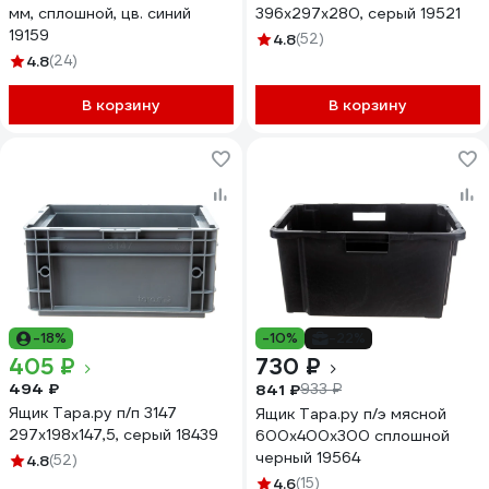
мм, сплошной, цв. синий
396х297х280, серый 19521
19159
4.8
(52)
4.8
(24)
В корзину
В корзину
-18%
-10%
-22%
405 ₽
730 ₽
494 ₽
841 ₽
933 ₽
Ящик Тара.ру п/п 3147
Ящик Тара.ру п/э мясной
297х198х147,5, серый 18439
600х400х300 сплошной
черный 19564
4.8
(52)
4.6
(15)