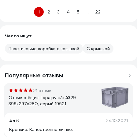
1
2
3
4
5
...
22
Часто ищут
Пластиковые коробки с крышкой
С крышкой
Популярные отзывы
21 отзыв
Отзыв о Ящик Тара.ру п/п 4329
396х297х280, серый 19521
Ал К.
24.10.2021
Крепкие. Качественно литые.