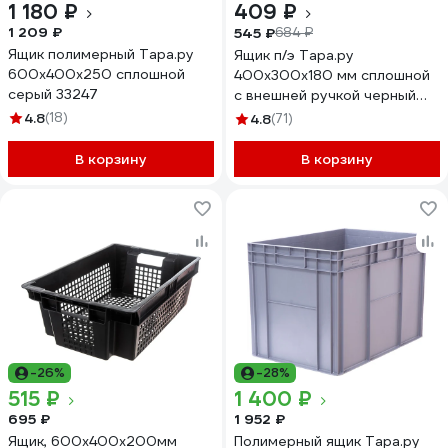
1 180 ₽
409 ₽
1 209 ₽
545 ₽
684 ₽
Ящик полимерный Тара.ру
Ящик п/э Тара.ру
600x400x250 сплошной
400х300х180 мм сплошной
серый 33247
с внешней ручкой черный
19486
4.8
(18)
4.8
(71)
В корзину
В корзину
-26%
-28%
515 ₽
1 400 ₽
695 ₽
1 952 ₽
Ящик, 600x400x200мм
Полимерный ящик Тара.ру