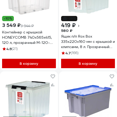
-10%
-28%
419 ₽
3 549 ₽
3 944 ₽
580 ₽
Контейнер с крышкой
Ящик п/п Rox Box
HONEYCOMB 740x565x415,
335х220х160 мм с крышкой и
120 л, прозрачный M-120-
клипсами, 8 л. Прозрачный
00.07n
4.8
(21)
18696
4.7
(166)
В корзину
В корзину