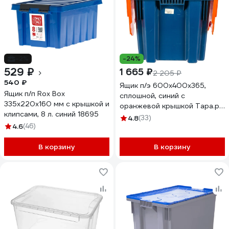
-2%
-24%
529 ₽
1 665 ₽
2 205 ₽
540 ₽
Ящик п/э 600х400х365,
Ящик п/п Rox Box
сплошной, синий с
335х220х160 мм с крышкой и
оранжевой крышкой Тара.ру
клипсами, 8 л. синий 18695
18661
4.8
(33)
4.6
(46)
В корзину
В корзину