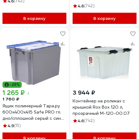
4.6
(742)
4.6
(742)
В корзину
В корзину
-28%
1 265 ₽
3 944 ₽
1 760 ₽
Контейнер на роликах с
Ящик полимерный Тара.ру
крышкой Rox Box 120 л,
600x400x415 Safe PRO гл.
прозрачный M-120-00.07
дно/сплошной серый с синей
4.6
(742)
крышкой 33154
4.9
(15)
В корзину
В корзину