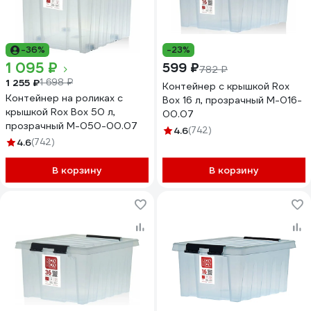
-36%
-23%
1 095 ₽
599 ₽
782 ₽
1 255 ₽
1 698 ₽
Контейнер с крышкой Rox
Контейнер на роликах с
Box 16 л, прозрачный M-016-
крышкой Rox Box 50 л,
00.07
прозрачный M-050-00.07
4.6
(742)
4.6
(742)
В корзину
В корзину