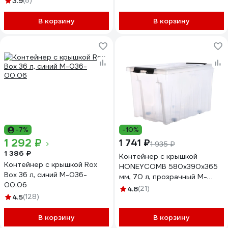
3.9
(8)
В корзину
В корзину
-7%
-10%
1 292 ₽
1 741 ₽
1 935 ₽
1 386 ₽
Контейнер с крышкой
Контейнер с крышкой Rox
HONEYCOMB 580x390x365
Box 36 л, синий M-036-
мм, 70 л, прозрачный M-
00.06
070-00.07n
4.8
(21)
4.5
(128)
В корзину
В корзину