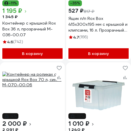
-11%
-35%
1 195 ₽
527 ₽
817 ₽
1 345 ₽
Ящик п/п Rox Box
Контейнер с крышкой Rox
415х300х195 мм с крышкой и
Box 36 л, прозрачный M-
клипсами, 16 л. Прозрачный
036-00.07
18704
4.7
(166)
4.6
(742)
В корзину
В корзину
-4%
-19%
2 000 ₽
1 010 ₽
2 091 ₽
1 240 ₽