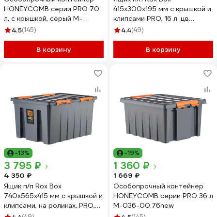
HONEYCOMB серии PRO 70
415х300х195 мм с крышкой и
л, с крышкой, серый M-
клипсами PRO, 16 л. цв
070Д-00.76new
антрацит 25339
4.5
(145)
4.4
(49)
В корзину
В корзину
-13%
-19%
3 795 ₽
1 360 ₽
4 350 ₽
1 669 ₽
Ящик п/п Rox Box
Особопрочный контейнер
740х565х415 мм с крышкой и
HONEYCOMB серии PRO 36 л
клипсами, на роликах, PRO,
M-036-00.76new
120 л. цв. антрацит 25343
(49)
(145)