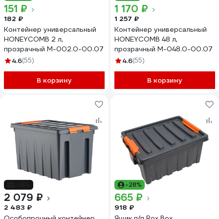
151 ₽
1 170 ₽
182 ₽
1 257 ₽
Контейнер универсальный
Контейнер универсальный
HONEYCOMB 2 л,
HONEYCOMB 48 л,
прозрачный M-002.0-00.07
прозрачный M-048.0-00.07
4.6
(55)
4.6
(55)
В корзину
В корзину
-16%
-28%
2 079 ₽
665 ₽
2 483 ₽
918 ₽
Особопрочный контейнер
Ящик п/п Rox Box