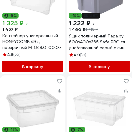
-9%
-15%
-29%
1 325 ₽
1 222 ₽
1 457 ₽
1 460 ₽
1 716 ₽
Контейнер универсальный
Ящик полимерный Тара.ру
HONEYCOMB 49 л,
600x400x365 Safe PRO гл.
прозрачный M-049.0-00.07
дно/сплошной серый с синей
крышкой 33152
4.6
(55)
4.9
(15)
В корзину
В корзину
-17%
-7%