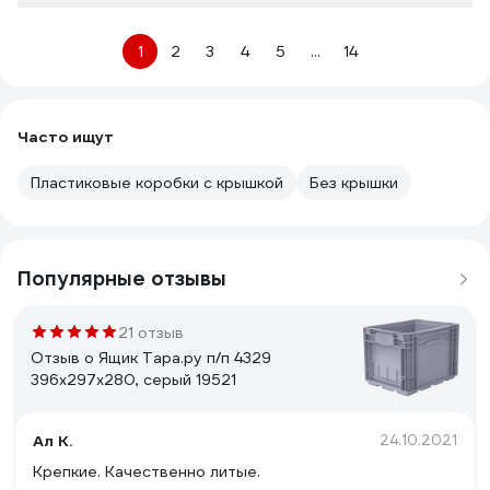
1
2
3
4
5
...
14
Часто ищут
Пластиковые коробки с крышкой
Без крышки
Популярные отзывы
21 отзыв
Отзыв о Ящик Тара.ру п/п 4329
396х297х280, серый 19521
Ал К.
24.10.2021
Крепкие. Качественно литые.