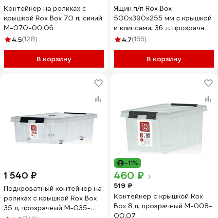
Контейнер на роликах с
Ящик п/п Rox Box
крышкой Rox Box 70 л, синий
500х390х255 мм с крышкой
M-070-00.06
и клипсами, 36 л. прозрачный
18706
4.5
(128)
4.7
(166)
В корзину
В корзину
-11%
460 ₽
1 540 ₽
519 ₽
Подкроватный контейнер на
Контейнер с крышкой Rox
роликах с крышкой Rox Box
Box 8 л, прозрачный M-008-
35 л, прозрачный M-035-
00.07
00.07