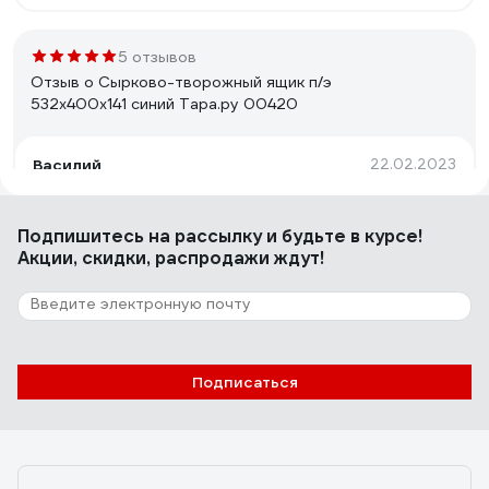
5 отзывов
Отзыв о Сырково-творожный ящик п/э
532х400х141 синий Тара.ру 00420
Василий
22.02.2023
Просто отличный ящик.
Подпишитесь
на рассылку
и будьте в курсе!
Акции, скидки, распродажи ждут!
26 отзывов
Отзыв о Колбасный ящик с перфорацией
Тара.ру п/э, 600x400x250 мм, черный
19153
Алексей Быстров
18.03.2023
Подписаться
Крепкий мягкий пластик (думаю на морозе не будет
ломаться). Огромный: трехлитровая банка стоит не
выступая! Цена очень неплохая