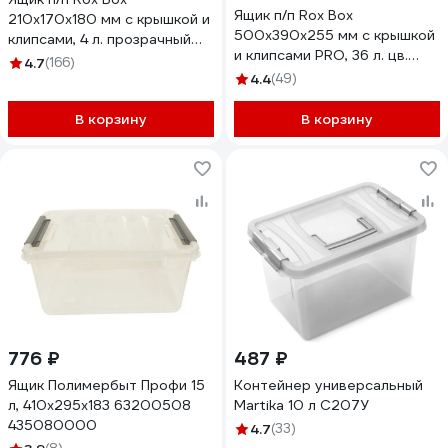
Ящик п/п Rox Box
210х170х180 мм с крышкой и
500х390х255 мм с крышкой
клипсами, 4 л. прозрачный
и клипсами PRO, 36 л. цв.
18693
4.7
(166)
антрацит 25340
4.4
(49)
В корзину
В корзину
776 ₽
487 ₽
Ящик Полимербыт Профи 15
Контейнер универсальный
л, 410х295х183 63200508
Martika 10 л С207У
435080000
4.7
(33)