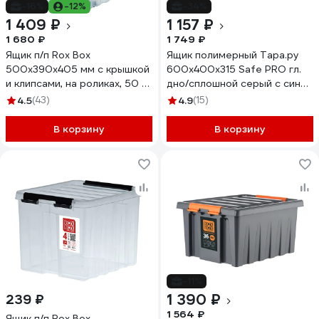
-16%
-12%
-34%
1 409 ₽
1 157 ₽
1 680 ₽
1 749 ₽
Ящик п/п Rox Box
Ящик полимерный Тара.ру
500х390х405 мм с крышкой
600x400x315 Safe PRO гл.
и клипсами, на роликах, 50 л.
дно/сплошной серый с синей
прозрачный 18710
крышкой 33150
4.5
(43)
4.9
(15)
В корзину
В корзину
-11%
1 390 ₽
239 ₽
1 564 ₽
Ящик п/п Rox Box