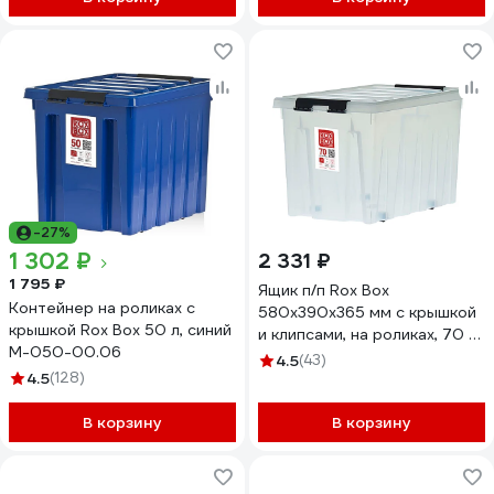
-27%
1 302 ₽
2 331 ₽
1 795 ₽
Ящик п/п Rox Box
Контейнер на роликах с
580х390х365 мм с крышкой
крышкой Rox Box 50 л, синий
и клипсами, на роликах, 70 л.
M-050-00.06
прозрачный 18712
4.5
(43)
4.5
(128)
В корзину
В корзину