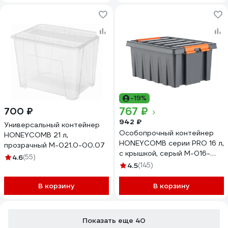
-19%
767 ₽
700 ₽
942 ₽
Универсальный контейнер
Особопрочный контейнер
HONEYCOMB 21 л,
HONEYCOMB серии PRO 16 л,
прозрачный M-021.0-00.07
с крышкой, серый M-016-
4.6
(55)
00.76new
4.5
(145)
В корзину
В корзину
Показать еще 40