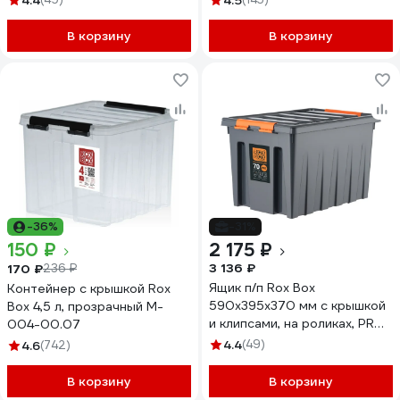
4.4
4.5
В корзину
В корзину
-36%
-31%
150 ₽
2 175 ₽
3 136 ₽
170 ₽
236 ₽
Ящик п/п Rox Box
Контейнер с крышкой Rox
590х395х370 мм с крышкой
Box 4,5 л, прозрачный M-
и клипсами, на роликах, PRO,
004-00.07
70 л. цв. антрацит 25342
4.4
(49)
4.6
(742)
В корзину
В корзину