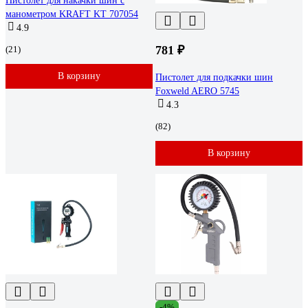
Пистолет для накачки шин с
манометром KRAFT KT 707054
4.9
781 ₽
(21)
В корзину
Пистолет для подкачки шин
Foxweld AERO 5745
4.3
(82)
В корзину
-4%