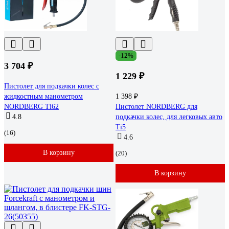
-12%
3 704 ₽
1 229 ₽
Пистолет для подкачки колес с
жидкостным манометром
1 398 ₽
NORDBERG Ti62
Пистолет NORDBERG для
4.8
подкачки колес, для легковых авто
Ti5
(16)
4.6
В корзину
(20)
В корзину