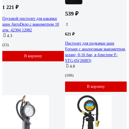
-13%
1 221 ₽
539 ₽
Грузовой пистолет для накачки
шин АвтоDело с манометром 10
атм. 42304 12082
621 ₽
4.3
Пистолет для подкачки шин
(23)
Forsage с аналоговым манометром,
шланг, 0-16 бар, в блистере F-
В корзину
STG-05(26083)
4.8
(100)
В корзину