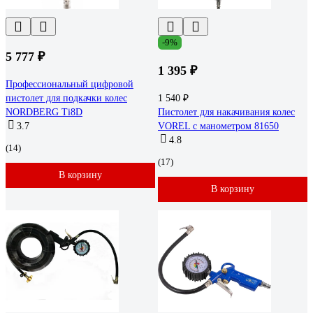
-9%
5 777 ₽
1 395 ₽
Профессиональный цифровой
пистолет для подкачки колес
1 540 ₽
NORDBERG Ti8D
Пистолет для накачивания колес
3.7
VOREL с манометром 81650
4.8
(14)
(17)
В корзину
В корзину