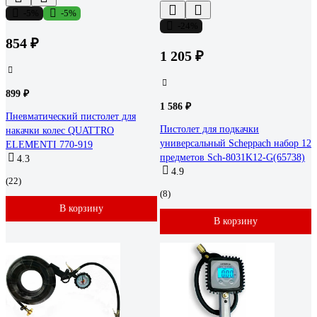
-5%
-5%
-24%
854 ₽
1 205 ₽
899 ₽
1 586 ₽
Пневматический пистолет для
Пистолет для подкачки
накачки колес QUATTRO
универсальный Scheppach набор 12
ELEMENTI 770-919
предметов Sch-8031K12-G(65738)
4.3
4.9
(22)
(8)
В корзину
В корзину