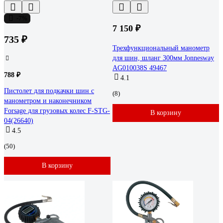
-7%
7 150 ₽
735 ₽
Трехфункциональный манометр
для шин, шланг 300мм Jonnesway
AG010038S 49467
788 ₽
4.1
Пистолет для подкачки шин с
(8)
манометром и наконечником
Forsage для грузовых колес F-STG-
В корзину
04(26640)
4.5
(50)
В корзину