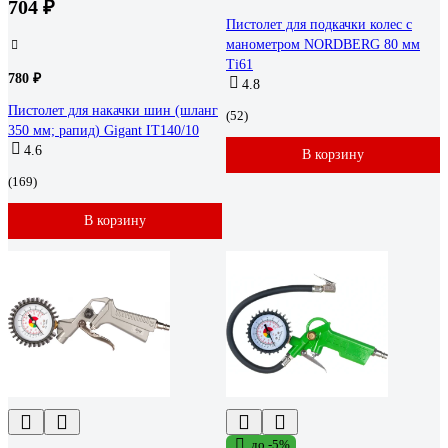
704 ₽
Пистолет для подкачки колес с
манометром NORDBERG 80 мм
Ti61
780 ₽
4.8
Пистолет для накачки шин (шланг
(52)
350 мм; рапид) Gigant IT140/10
4.6
В корзину
(169)
В корзину
до -5%