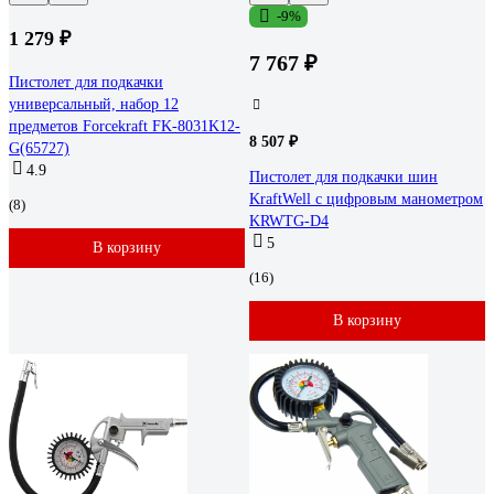
-9%
1 279 ₽
7 767 ₽
Пистолет для подкачки
универсальный, набор 12
предметов Forcekraft FK-8031K12-
8 507 ₽
G(65727)
4.9
Пистолет для подкачки шин
KraftWell с цифровым манометром
(8)
KRWTG-D4
5
В корзину
(16)
В корзину