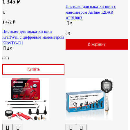
1 345 ₽
Пистолет для накачки шин с
манометром Airline 12BAR
ATBU003
1 472 ₽
5
Пистолет для подкачки шин
(9)
KraftWell с цифровым манометром
KRWTG-D1
В корзину
4.9
(20)
Купить