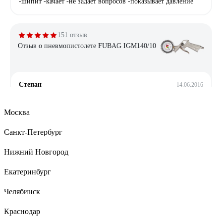
-шипит -качает -не задает вопросов -показывает давление
151 отзыв
Отзыв о пневмопистолете FUBAG IGM140/10
Степан
14.06.2016
Качество сборки, всё добротно... Манометр точный...
Москва
Санкт-Петербург
34 отзыва
Отзыв о пистолете Garage 60D-5 бс
Нижний Новгород
Екатеринбург
Козлов Сергей Сергеевич
18.08.2016
Челябинск
цена
Краснодар