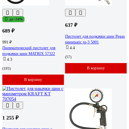
до -34%
637 ₽
689 ₽
Пистолет для подкачки шин Pegas
991 ₽
pneumatic tg-3 5001
Пневматический пистолет для
4.4
подкачки шин MATRIX 57322
(57)
4.3
В корзину
(195)
В корзину
1 255 ₽