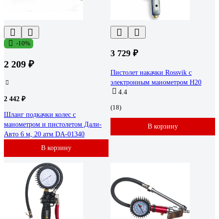
-10%
3 729 ₽
2 209 ₽
Пистолет накачки Rossvik с
электронным манометром H20
4.4
2 442 ₽
(18)
Шланг подкачки колес с
манометром и пистолетом Дали-
В корзину
Авто 6 м, 20 атм DA-01340
В корзину