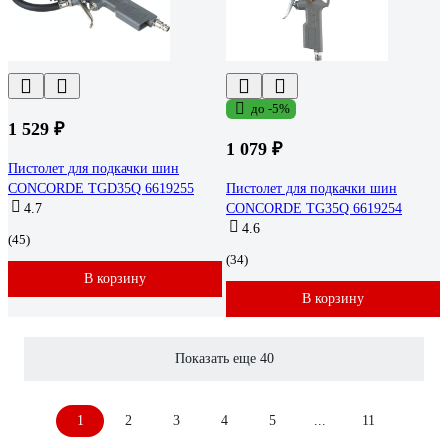
до -5%
1 529 ₽
1 079 ₽
Пистолет для подкачки шин
CONCORDE TGD35Q 6619255
Пистолет для подкачки шин
4.7
CONCORDE TG35Q 6619254
4.6
(45)
(34)
В корзину
В корзину
Показать еще 40
1
2
3
4
5
...
11