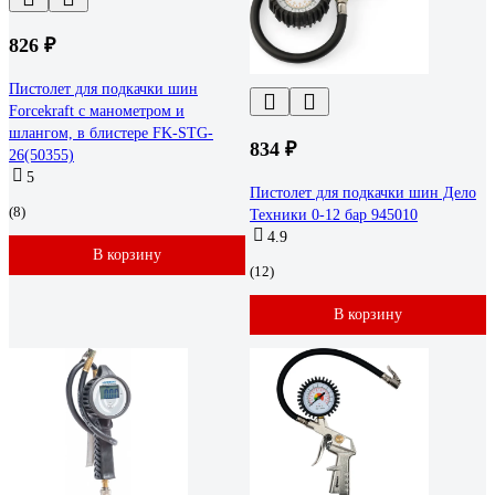
826 ₽
Пистолет для подкачки шин
Forcekraft с манометром и
шлангом, в блистере FK-STG-
834 ₽
26(50355)
5
Пистолет для подкачки шин Дело
(8)
Техники 0-12 бар 945010
4.9
В корзину
(12)
В корзину