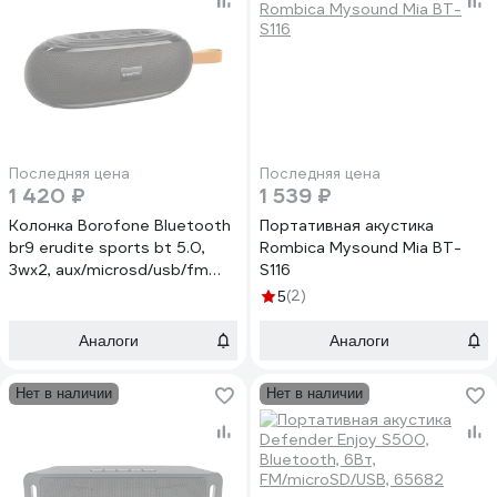
Последняя цена
Последняя цена
1 420 ₽
1 539 ₽
Колонка Borofone Bluetooth
Портативная акустика
br9 erudite sports bt 5.0,
Rombica Mysound Mia BT-
3wx2, aux/microsd/usb/fm
S116
черная 0L-00049134
(2)
5
Аналоги
Аналоги
Нет в наличии
Нет в наличии