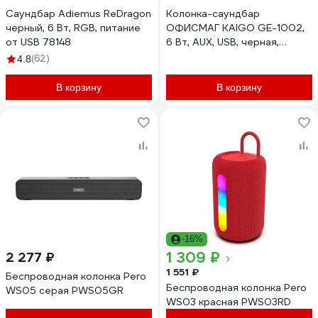
Саундбар Adiemus ReDragon
Колонка-саундбар
черный, 6 Вт, RGB, питание
ОФИСМАГ KAIGO GE-1002,
от USB 78148
6 Вт, AUX, USB, черная,
514223
(62)
4.8
В корзину
В корзину
-16%
1 309 ₽
2 277 ₽
1 551 ₽
Беспроводная колонка Pero
Беспроводная колонка Pero
WS05 серая PWS05GR
WS03 красная PWS03RD