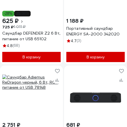
-28%
-38%
625 ₽
1 188 ₽
725 ₽
1 011 ₽
Портативный саундбар
Саундбар DEFENDER Z2 6 Вт,
ENERGY SA-2000 342020
питание от USB 65102
(3)
4.7
(68)
4.8
В корзину
В корзину
2 751 ₽
681 ₽