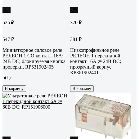
-4%
-3%
525 ₽
370 ₽
547 ₽
381 ₽
Миниатюрное силовое реле
Низкопрофильное реле
РЕЛЕОН 1 CO контакт 16А;=
РЕЛЕОН 1 перекидной
24В DC; блокируемая кнопка
контакт 16А ;= 24В DC;
проверки, RP531902405
прозрачный корпус,
RP361902401
5
(1)
В корзину
В корзину