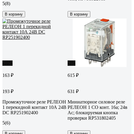
5
(8)
В корзину
В корзину
-16%
-3%
163 ₽
615 ₽
193 ₽
631 ₽
Промежуточное реле РЕЛЕОН
Миниатюрное силовое реле
1 перекидной контакт 10А 24В
РЕЛЕОН 1 CO конт. 16а; 24в
DC RP251902400
Ac; блокируемая кнопка
проверки RP531802405
5
(6)
В корзину
В корзину