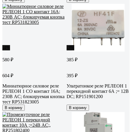
-4%
-3%
580 ₽
385 ₽
604 ₽
395 ₽
Миниатюрное силовое реле
Ультратонкое реле РЕЛЕОН 1
РЕЛЕОН 1 CO контакт 16А;
перекидной контакт 6А ;= 12В
230В AC; блокируемая кнопка
DC; RP151901200
тест RP531823005
В корзину
В корзину