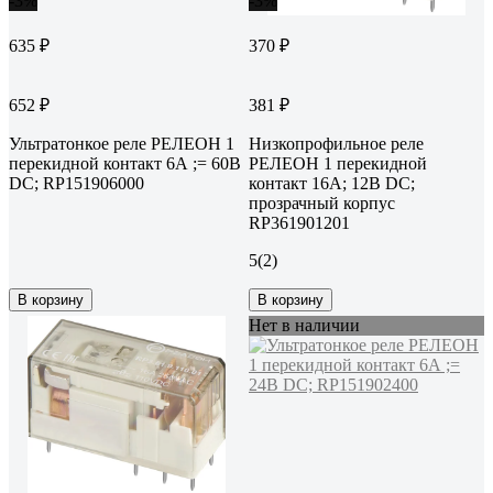
-3%
-3%
635 ₽
370 ₽
652 ₽
381 ₽
Ультратонкое реле РЕЛЕОН 1
Низкопрофильное реле
перекидной контакт 6А ;= 60В
РЕЛЕОН 1 перекидной
DC; RP151906000
контакт 16А; 12В DC;
прозрачный корпус
RP361901201
5
(2)
В корзину
В корзину
Нет в наличии