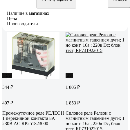
Наличие в магазинах
Цена
Производители
-15%
-3%
344 ₽
1 805 ₽
407 ₽
1 853 ₽
Промежуточное реле РЕЛЕОН
Силовое реле Релеон с
1 перекидной контакта 8А
магнитным гашением дуги; 1
230В AC RP251823000
но конт. 16а ; 220в Dc; блок.
тест, RP731922015