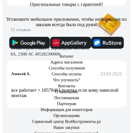
Оригинальные товары с гарантией!
Установите мобильное приложение, чтобы информация по
заказам всегда была под рукой
15 отзывов
Отзыв о реле Finder 2 перекидных контакта
8А, 230В AC 405282300000
Каталог
Адреса магазинов
Способы получения
23.03.2025
Алексей А.
Способы оплаты
Что улучшить?
Контакты
все работает + 18578461 розетка если кому навесной
О Компании
монтаж
Поставщикам
Партнерам
Информация для инвесторов
Организациям
Сервисный центр ВсеИнструменты.ру
Наши закупки