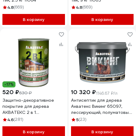
тик, 2.5 кг 11064
тик, 9 кг 11065
4.8
(669)
4.8
(669)
В корзину
В корзину
-17%
520 ₽
10 320 ₽
630 ₽
1146.67 ₽/л
Защитно-декоративное
Антисептик для дерева
покрытие для дерева
Акватекс Викинг 65097,
АКВАТЕКС 2 в 1
лессирующий, полуматовый,
полуматовое, тик, 0.8 л
9 л, тик 272537
4.6
(281)
5
(23)
257206
В корзину
В корзину