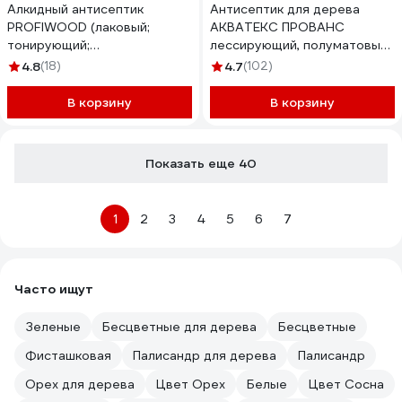
Алкидный антисептик
Антисептик для дерева
PROFIWOOD (лаковый;
АКВАТЕКС ПРОВАНС
тонирующий;
лессирующий, полуматовый,
атмосферостойкий; тик; 0.75
тик, 2.5 л 205721
4.8
(18)
4.7
(102)
л; 0.7 кг) 67035
В корзину
В корзину
Показать еще 40
1
2
3
4
5
6
7
Часто ищут
Зеленые
Бесцветные для дерева
Бесцветные
Фисташковая
Палисандр для дерева
Палисандр
Орех для дерева
Цвет Орех
Белые
Цвет Сосна