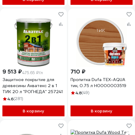
9 513 ₽
710 ₽
475.65 ₽/л
Защитное покрытие для
Пропитка Dufa TEX-AQUA
древесины Акватекс 2 в 1
тик, 0.75 л Н0000003519
ТИК 20 л "РОГНЕДА" 257241
4.8
(49)
4.6
(281)
В корзину
В корзину