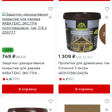
-22%
749 ₽
1 309 ₽
957 ₽
436.33 ₽/л
Защитно-декоративное
Пропитка для древесины тик
покрытие для дерева
Forwood 3 литра
АКВАТЕКС ЭКСТРА
4630058024534
полуглянцевое, тик, 0.8 л
4.9
(359)
4.7
(62)
259777
В корзину
В корзину