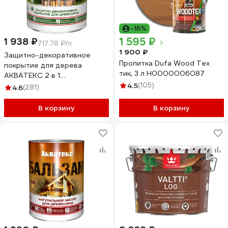
-16%
1 595 ₽
1 938 ₽
717.78 ₽/л
1 900 ₽
Защитно-декоративное
Пропитка Dufa Wood Tex
покрытие для дерева
тик, 3 л Н0000006087
АКВАТЕКС 2 в 1
полуматовое, тик, 2.7 л
4.5
(105)
4.6
(281)
257220
В корзину
В корзину