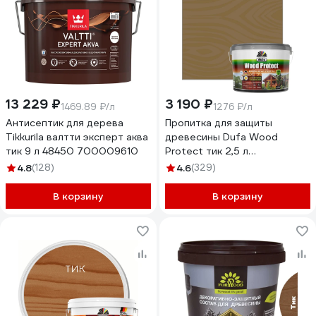
13 229 ₽
3 190 ₽
1469.89 ₽/л
1276 ₽/л
Антисептик для дерева
Пропитка для защиты
Tikkurila валтти эксперт аква
древесины Dufa Wood
тик 9 л 48450 700009610
Protect тик 2,5 л
МП000015770
4.8
(128)
4.6
(329)
В корзину
В корзину