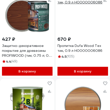
427 ₽
670 ₽
Защитно-декоративное
Пропитка Dufa Wood Tex
покрытие для древесины
тик, 0.9 л Н0000006086
PROFIWOOD (тик; 0.75 л; 0.7
4.5
(105)
кг) 72624
4.4
(49)
В корзину
В корзину