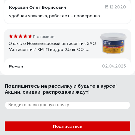
Коровин Олег Борисович
15.12.2020
удобная упаковка, работает - проверенно
11 отзывов
Отзыв о Невымываемый антисептик ЗАО
"Антисептик" ХМ-11 ведро 2.5 кг 00-
00003706
Роман
02.04.2025
Бихромат натрия1 кг. 480 р. Медный купорос 1кг. 750
р. + 100гр. уксуса 9% на 18 литров воды Итого: 1230 р.
Подпишитесь
на рассылку
и будьте в курсе!
срок хранения 6 месяцев. 1000 р. переплачивать за
Акции, скидки, распродажи ждут!
пластиковое ведерко не готов. А в целом это лучшее
что есть из антисептиков.
116 отзывов
Отзыв о Невымываемый консервант для
древесины NEOMID 430 Eco 5 кг Н-430-5/
Подписаться
к1:9