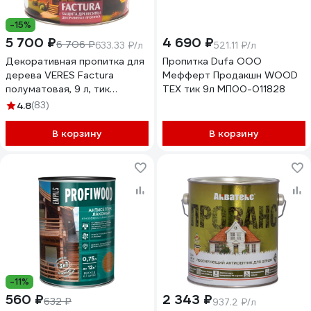
-15%
5 700 ₽
4 690 ₽
6 706 ₽
633.33 ₽/л
521.11 ₽/л
Декоративная пропитка для
Пропитка Dufa ООО
дерева VERES Factura
Мефферт Продакшн WOOD
полуматовая, 9 л, тик
TEX тик 9л МП00-011828
262227
4.8
(83)
В корзину
В корзину
-11%
560 ₽
2 343 ₽
632 ₽
937.2 ₽/л