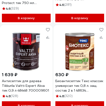
Protect тик 750 мл
полуматовое, тик, 9 л
4.6
(281)
МП000015769
4.6
(329)
257234
В корзину
В корзину
1 639 ₽
630 ₽
Антисептик для дерева
Биоантисептик Текс классик
Tikkurila Valtti Expert Akva
универсал тик 0,8 л. защ.
тик 0,9 л 48448 700009601
состав 2 в 1 48634
700008166
4.8
(128)
4.8
(320)
В корзину
В корзину