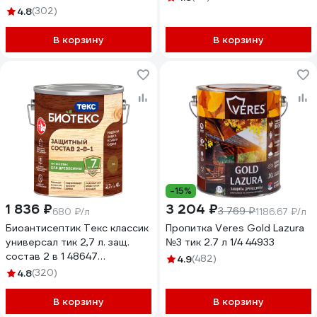
4.8
(302)
В корзину
В корзину
-15%
1 836 ₽
3 204 ₽
3 769 ₽
680 ₽/л
1186.67 ₽/л
Биоантисептик Текс классик
Пропитка Veres Gold Lazura
универсал тик 2,7 л. защ.
№3 тик 2.7 л 1/4 44933
состав 2 в 1 48647
4.9
(482)
700008167
4.8
(320)
В корзину
В корзину