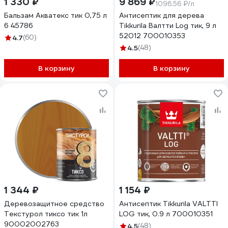
1 330 ₽
9 869 ₽
1096.56 ₽/л
Бальзам Акватекс тик 0,75 л
Антисептик для дерева
6 45786
Tikkurila Валтти Log тик, 9 л
52012 700010353
4.7
(60)
4.5
(48)
В корзину
В корзину
1 344 ₽
1 154 ₽
Деревозащитное средство
Антисептик Tikkurila VALTTI
Текстурол тиксо тик 1л
LOG тик, 0.9 л 700010351
90002002763
4.5
(48)