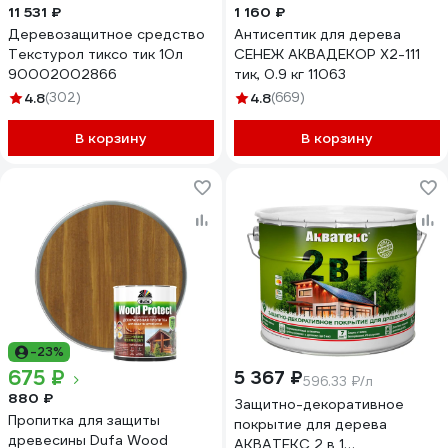
11 531 ₽
1 160 ₽
Деревозащитное средство
Антисептик для дерева
Текстурол тиксо тик 10л
СЕНЕЖ АКВАДЕКОР Х2-111
90002002866
тик, 0.9 кг 11063
4.8
(302)
4.8
(669)
В корзину
В корзину
-23%
675 ₽
5 367 ₽
596.33 ₽/л
880 ₽
Защитно-декоративное
Пропитка для защиты
покрытие для дерева
древесины Dufa Wood
АКВАТЕКС 2 в 1