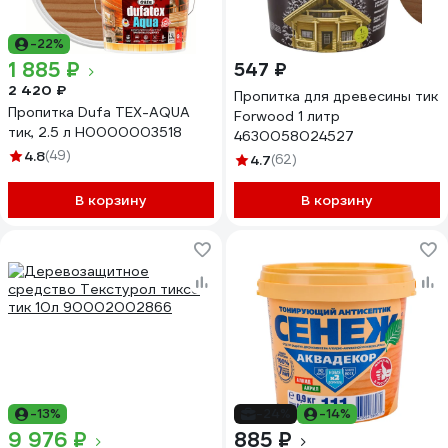
-22%
1 885 ₽
547 ₽
2 420 ₽
Пропитка для древесины тик
Пропитка Dufa TEX-AQUA
Forwood 1 литр
тик, 2.5 л Н0000003518
4630058024527
4.8
(49)
4.7
(62)
В корзину
В корзину
-13%
-24%
-14%
9 976 ₽
885 ₽