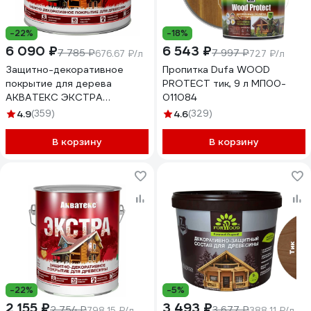
-22%
-18%
6 090 ₽
6 543 ₽
7 785 ₽
7 997 ₽
676.67 ₽/л
727 ₽/л
Защитно-декоративное
Пропитка Dufa WOOD
покрытие для дерева
PROTECT тик, 9 л МП00-
АКВАТЕКС ЭКСТРА
011084
полуглянцевое, тик, 9 л
4.9
(359)
4.6
(329)
259791
В корзину
В корзину
-22%
-5%
2 155 ₽
3 493 ₽
2 754 ₽
3 677 ₽
798.15 ₽/л
388.11 ₽/л