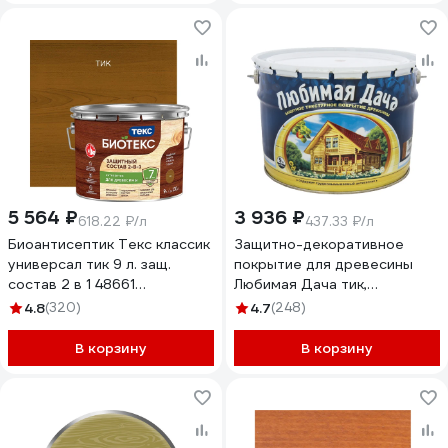
5 564 ₽
3 936 ₽
618.22 ₽/л
437.33 ₽/л
Биоантисептик Текс классик
Защитно-декоративное
универсал тик 9 л. защ.
покрытие для древесины
состав 2 в 1 48661
Любимая Дача тик,
700008168
полуматовое, 9 л 45322
4.8
(320)
4.7
(248)
В корзину
В корзину