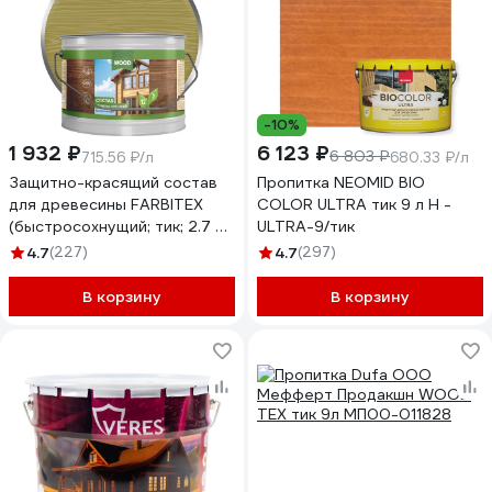
-10%
1 932 ₽
6 123 ₽
6 803 ₽
715.56 ₽/л
680.33 ₽/л
Защитно-красящий состав
Пропитка NEOMID BIO
для древесины FARBITEX
COLOR ULTRA тик 9 л Н -
(быстросохнущий; тик; 2.7 л)
ULTRA-9/тик
4300008485
4.7
(227)
4.7
(297)
В корзину
В корзину