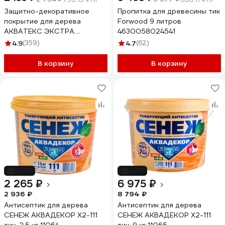
Защитно-декоративное
Пропитка для древесины тик
покрытие для дерева
Forwood 9 литров
АКВАТЕКС ЭКСТРА
4630058024541
полуглянцевое, тик, 2.7 л
4.9
(359)
4.7
(62)
259749
В корзину
В корзину
-23%
-21%
2 265 ₽
6 975 ₽
2 936 ₽
8 794 ₽
Антисептик для дерева
Антисептик для дерева
СЕНЕЖ АКВАДЕКОР Х2-111
СЕНЕЖ АКВАДЕКОР Х2-111