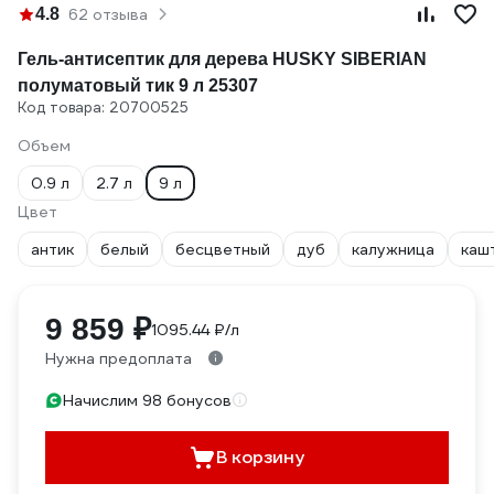
4.8
62 отзыва
Гель-антисептик для дерева HUSKY SIBERIAN
полуматовый тик 9 л 25307
Код товара: 20700525
Объем
0.9 л
2.7 л
9 л
Цвет
антик
белый
бесцветный
дуб
калужница
каш
9 859 ₽
1095.44 ₽/л
Нужна предоплата
Начислим 98 бонусов
В корзину