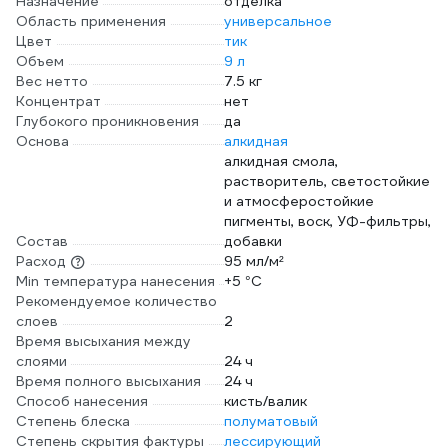
Назначение
отделка
Область применения
универсальное
Цвет
тик
Объем
9 л
Вес нетто
7.5 кг
Концентрат
нет
Глубокого проникновения
да
Основа
алкидная
алкидная смола,
растворитель, светостойкие
и атмосферостойкие
пигменты, воск, УФ-фильтры,
Состав
добавки
Расход
95 мл/м²
Min температура нанесения
+5 °С
Рекомендуемое количество
слоев
2
Время высыхания между
слоями
24 ч
Время полного высыхания
24 ч
Способ нанесения
кисть/валик
Степень блеска
полуматовый
Степень скрытия фактуры
лессирующий