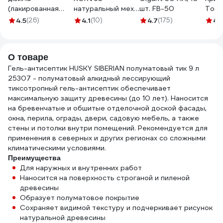
(лакированная
натуральный мех,
шт. FB-50
Tool
деревянная ручка,
250 мм 0306240
900
4.5
(26)
4.1
(10)
4.7
(175)
4.
натуральная
90002688278
щетина, для
масляных красок)
О товаре
TOPEX Профи
19b640
Гель-антисептик HUSKY SIBERIAN полуматовый тик 9 л
25307 - полуматовый алкидный лессирующий
тиксотропный гель-антисептик обеспечивает
максимальную защиту древесины (до 10 лет). Наносится
на бревенчатые и обшитые отделочной доской фасады,
окна, перила, ограды, двери, садовую мебель, а также
стены и потолки внутри помещений. Рекомендуется для
применения в северных и других регионах со сложными
климатическими условиями.
Преимущества
Для наружных и внутренних работ
Наносится на поверхность строганой и пиленой
древесины
Образует полуматовое покрытие
Сохраняет видимой текстуру и подчеркивает рисунок
натуральной древесины