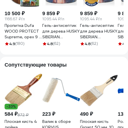
10 500 ₽
9 859 ₽
9 859 ₽
9 85
1166.67 ₽/л
1095.44 ₽/л
1095.44 ₽/л
1095.
Пропитка Dufa
Гель-антисептик
Гель-антисептик
Гель
WOOD PROTECT
для дерева HUSKY
для дерева HUSKY
для 
Supreme, орех 9 л
SIBERIAN
SIBERIAN
SIBE
МП00-008392
полуматовый орех
полуматовый дуб
полу
4.9
(180)
4.8
(62)
4.8
(62)
4.
9 л 25303
9 л 25299
анти
Сопутствующие товары
-33%
584 ₽
223 ₽
490 ₽
139 
872 ₽
Плоская кисть 4
Валик в сборе
Плоская кисть
Роли
дюйма
KORVUS
Gigant 50 мм, 10
прик