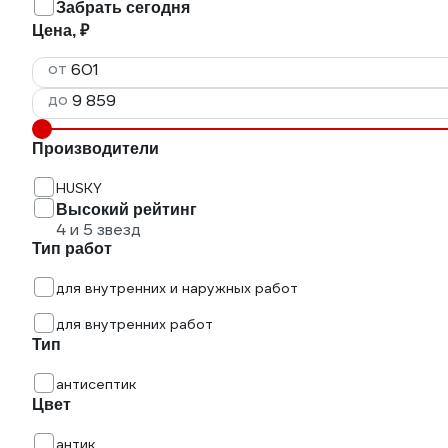
Забрать сегодня
Цена, ₽
от
до
Производители
HUSKY
Высокий рейтинг
4 и 5 звезд
Тип работ
для внутренних и наружных работ
для внутренних работ
Тип
антисептик
Цвет
антик