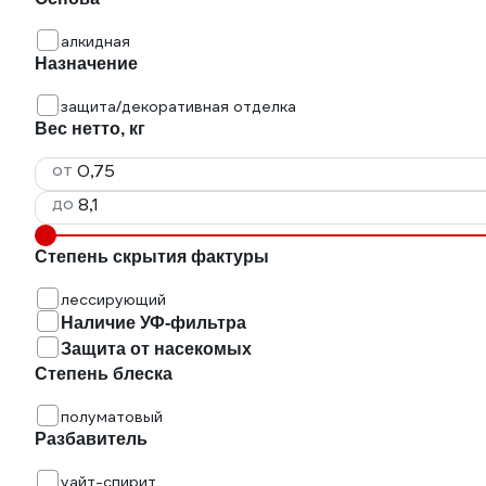
алкидная
Назначение
защита/декоративная отделка
Вес нетто, кг
от
до
Степень скрытия фактуры
лессирующий
Наличие УФ-фильтра
Защита от насекомых
Степень блеска
полуматовый
Разбавитель
уайт-спирит