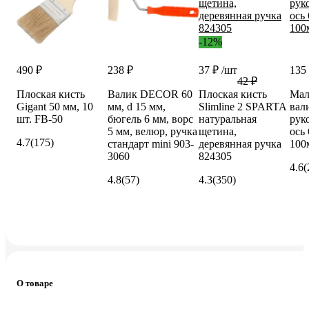
-12%
490 ₽
238 ₽
37 ₽
/шт
135
42 ₽
Плоская кисть
Валик DECOR 60
Плоская кисть
Мал
Gigant 50 мм, 10
мм, d 15 мм,
Slimline 2 SPARTA
вал
шт. FB-50
бюгель 6 мм, ворс
натуральная
рук
5 мм, велюр, ручка
щетина,
ось
4.7
(175)
стандарт mini 903-
деревянная ручка
100
3060
824305
4.6
(
4.8
(57)
4.3
(350)
О товаре