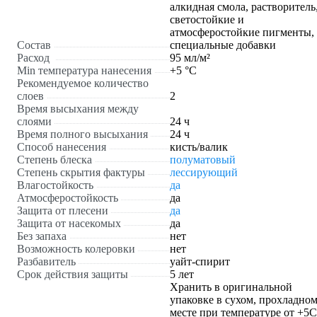
алкидная смола, растворитель
светостойкие и
атмосферостойкие пигменты,
Состав
специальные добавки
Расход
95 мл/м²
Min температура нанесения
+5 °С
Рекомендуемое количество
слоев
2
Время высыхания между
слоями
24 ч
Время полного высыхания
24 ч
Способ нанесения
кисть/валик
Степень блеска
полуматовый
Степень скрытия фактуры
лессирующий
Влагостойкость
да
Атмосферостойкость
да
Защита от плесени
да
Защита от насекомых
да
Без запаха
нет
Возможность колеровки
нет
Разбавитель
уайт-спирит
Срок действия защиты
5 лет
Хранить в оригинальной
упаковке в сухом, прохладно
месте при температуре от +5С