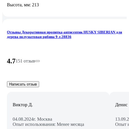
Высота, мм: 213
Отзывы Декоративная пропитка-антисептик HUSKY SIBERIAN для
дерева полуматовая рябина 9 л 28836
4.7
151 отзыв
Написать отзыв
Виктор Д.
Денис
04.08.2024
г. Москва
13.09.
Опыт использования: Менее месяца
Опыт и