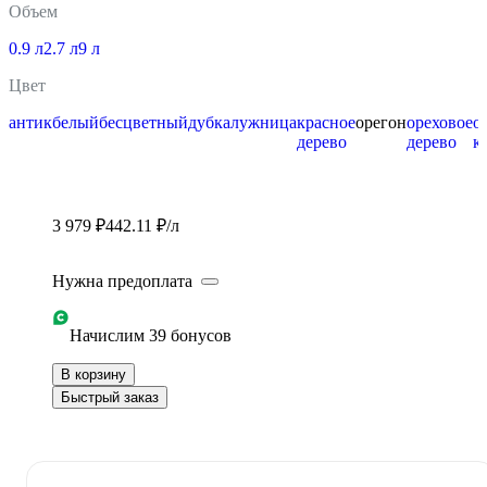
Объем
0.9 л
2.7 л
9 л
Цвет
антик
белый
бесцветный
дуб
калужница
красное
орегон
ореховое
о
дерево
дерево
к
3 979 ₽
442.11 ₽/л
Нужна предоплата
Начислим 39 бонусов
В корзину
Быстрый заказ