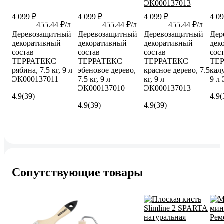
4 099 ₽
4 099 ₽
4 099 ₽
4 09
455.44 ₽/л
455.44 ₽/л
455.44 ₽/л
Деревозащитный
Деревозащитный
Деревозащитный
Дер
декоративный
декоративный
декоративный
дек
состав
состав
состав
сос
ТЕРРАТЕКС
ТЕРРАТЕКС
ТЕРРАТЕКС
ТЕ
рябина, 7.5 кг, 9 л
эбеновое дерево,
красное дерево, 7.5
калу
ЭК000137011
7.5 кг, 9 л
кг, 9 л
9 л
ЭК000137010
ЭК000137013
4.9
(39)
4.9
(
4.9
(39)
4.9
(39)
Сопутствующие товары